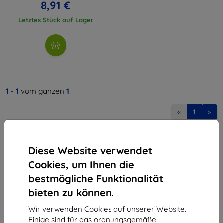
8,91 €
Letztes Stück auf Lager
1
-
1
vom ganzen
1
.
«
1
»
Diese Website verwendet
Cookies, um Ihnen die
bestmögliche Funktionalität
bieten zu können.
Shield-Sk s.r.o.
Ulica Rudolfa Mocka 3750/2A
Wir verwenden Cookies auf unserer Website.
841 04 Bratislava
Einige sind für das ordnungsgemäße