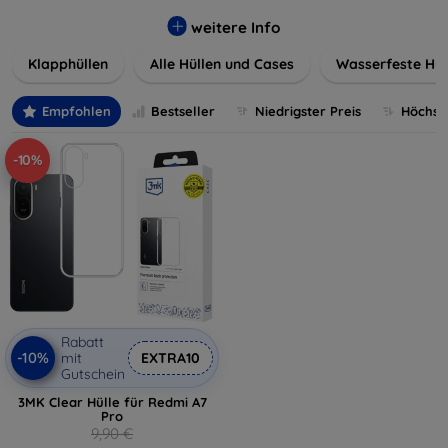
werden. Wählen Sie aus einer Vielzahl von Materialien und
Farben, um Ihren persönlichen Stil perfekt zu
weitere Info
unterstreichen.
Klapphüllen
Alle Hüllen und Cases
Wasserfeste Hül
Empfohlen
Bestseller
Niedrigster Preis
Höchste
-10%
Rabatt
-10%
mit
EXTRA10
Gutschein
3MK Clear Hülle für Redmi A7
Pro
9,90 €