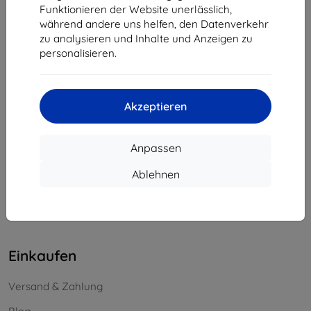
Funktionieren der Website unerlässlich,
Unternehmens-ID:
46701494
während andere uns helfen, den Datenverkehr
USt-IdNr.:
SK2023549671
zu analysieren und Inhalte und Anzeigen zu
personalisieren.
Kontakt
info@top4mobile.eu
Akzeptieren
Schreiben Sie uns
Anpassen
Montag bis Freitag:
Online
8:00 - 16:00
Ablehnen
Samstag und Sonntag:
Offline
Einkaufen
Versand & Zahlung