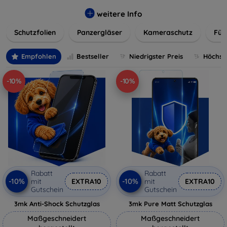
flexibler Folie, unsere Schutzlösungen sind einfach zu
installieren und passgenau für jedes Gerät, um eine
weitere Info
nahtlose Nutzung zu gewährleisten. Schützen Sie Ihr
Schutzfolien
Panzergläser
Kameraschutz
Für
wertvolles Gerät mit unseren langlebigen und zuverlässigen
Displayschutzlösungen und genießen Sie ein sorgenfreies
digitales Erlebnis.
Empfohlen
Bestseller
Niedrigster Preis
Höchste
-10%
-10%
Rabatt
Rabatt
-10%
-10%
mit
EXTRA10
mit
EXTRA10
Gutschein
Gutschein
3mk Anti-Shock Schutzglas
3mk Pure Matt Schutzglas
Maßgeschneidert
Maßgeschneidert