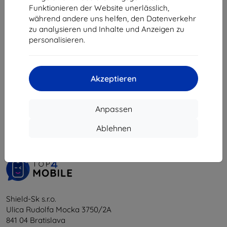
9,81 €
10,71 €
Funktionieren der Website unerlässlich,
während andere uns helfen, den Datenverkehr
Auf Lager > 5 Stk.
Auf Lager > 5 Stk.
zu analysieren und Inhalte und Anzeigen zu
personalisieren.
Akzeptieren
1
-
6
vom ganzen
6
.
Anpassen
«
1
»
Ablehnen
Shield-Sk s.r.o.
Ulica Rudolfa Mocka 3750/2A
841 04 Bratislava