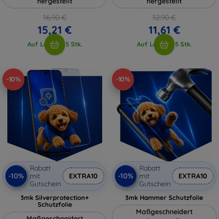
hergestellt
hergestellt
16,90 €
12,90 €
15,21 €
11,61 €
Auf Lager > 5 Stk.
Auf Lager > 5 Stk.
-10%
-10%
Rabatt
Rabatt
-10%
-10%
mit
EXTRA10
mit
EXTRA10
Gutschein
Gutschein
3mk Silverprotection+
3mk Hammer Schutzfolie
Schutzfolie
Maßgeschneidert
Maßgeschneidert