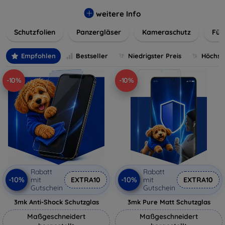
flexibler Folie, unsere Schutzlösungen sind einfach zu
installieren und passgenau für jedes Gerät, um eine
weitere Info
nahtlose Nutzung zu gewährleisten. Schützen Sie Ihr
Schutzfolien
Panzergläser
Kameraschutz
Für
wertvolles Gerät mit unseren langlebigen und zuverlässigen
Displayschutzlösungen und genießen Sie ein sorgenfreies
digitales Erlebnis.
Empfohlen
Bestseller
Niedrigster Preis
Höchste
-10%
-10%
Rabatt
Rabatt
-10%
-10%
mit
EXTRA10
mit
EXTRA10
Gutschein
Gutschein
3mk Anti-Shock Schutzglas
3mk Pure Matt Schutzglas
Maßgeschneidert
Maßgeschneidert