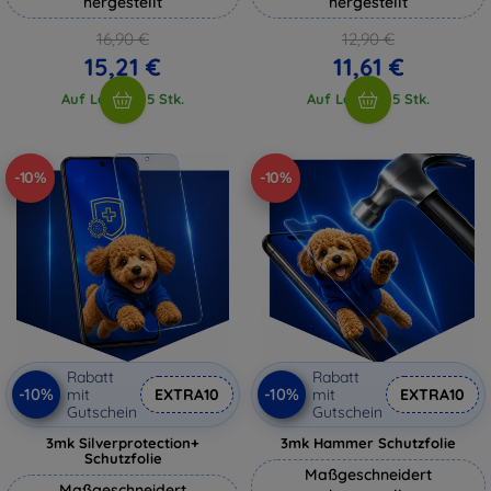
hergestellt
hergestellt
16,90 €
12,90 €
15,21 €
11,61 €
Auf Lager > 5 Stk.
Auf Lager > 5 Stk.
-10%
-10%
Rabatt
Rabatt
-10%
-10%
mit
EXTRA10
mit
EXTRA10
Gutschein
Gutschein
3mk Silverprotection+
3mk Hammer Schutzfolie
Schutzfolie
Maßgeschneidert
Maßgeschneidert