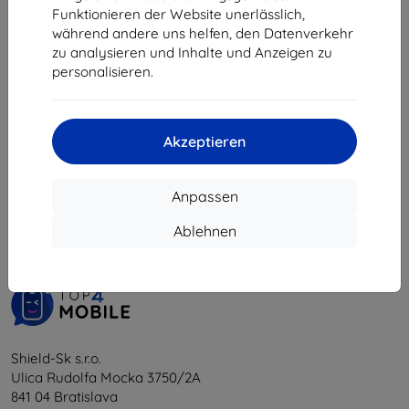
Funktionieren der Website unerlässlich,
35,90 €
während andere uns helfen, den Datenverkehr
32,31 €
zu analysieren und Inhalte und Anzeigen zu
Auf Lager > 5 Stk.
personalisieren.
Akzeptieren
1
-
5
vom ganzen
5
.
Anpassen
«
1
»
Ablehnen
Shield-Sk s.r.o.
Ulica Rudolfa Mocka 3750/2A
841 04 Bratislava