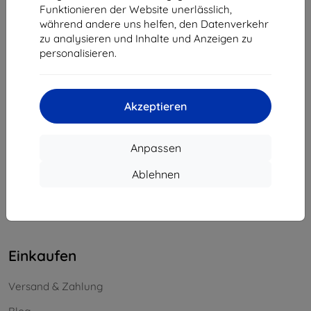
Funktionieren der Website unerlässlich,
Unternehmens-ID:
46701494
während andere uns helfen, den Datenverkehr
USt-IdNr.:
SK2023549671
zu analysieren und Inhalte und Anzeigen zu
personalisieren.
Kontakt
info@top4mobile.eu
Akzeptieren
Schreiben Sie uns
Anpassen
Montag bis Freitag:
Online
8:00 - 16:00
Ablehnen
Samstag und Sonntag:
Offline
Einkaufen
Versand & Zahlung