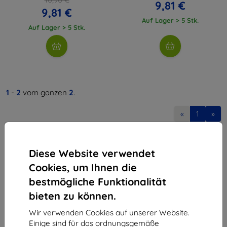
9,81 €
9,81 €
Auf Lager > 5 Stk.
Auf Lager > 5 Stk.
1
-
2
vom ganzen
2
.
«
1
»
Diese Website verwendet
Cookies, um Ihnen die
bestmögliche Funktionalität
bieten zu können.
Shield-Sk s.r.o.
Ulica Rudolfa Mocka 3750/2A
Wir verwenden Cookies auf unserer Website.
841 04 Bratislava
Einige sind für das ordnungsgemäße