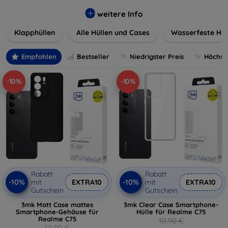
werden. Wählen Sie aus einer Vielzahl von Materialien und
Farben, um Ihren persönlichen Stil perfekt zu
weitere Info
unterstreichen.
Klapphüllen
Alle Hüllen und Cases
Wasserfeste Hül
Empfohlen
Bestseller
Niedrigster Preis
Höchste
-10%
-10%
Rabatt
Rabatt
-10%
-10%
mit
EXTRA10
mit
EXTRA10
Gutschein
Gutschein
3mk Matt Case mattes
3mk Clear Case Smartphone-
Smartphone-Gehäuse für
Hülle für Realme C75
Realme C75
10,90 €
10,90 €