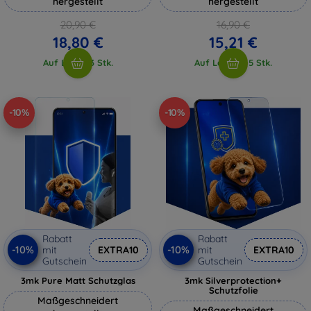
hergestellt
hergestellt
20,90 €
16,90 €
18,80 €
15,21 €
Auf Lager 3 Stk.
Auf Lager > 5 Stk.
-10%
-10%
Rabatt
Rabatt
-10%
-10%
mit
EXTRA10
mit
EXTRA10
Gutschein
Gutschein
3mk Pure Matt Schutzglas
3mk Silverprotection+
Schutzfolie
Maßgeschneidert
Maßgeschneidert