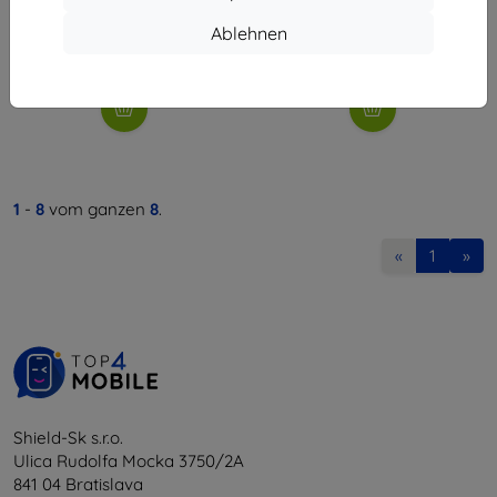
22,90 €
14,30 €
20,61 €
Ablehnen
Auf Lager > 5 Stk.
Auf Lager 3 Stk.
1
-
8
vom ganzen
8
.
«
1
»
Shield-Sk s.r.o.
Ulica Rudolfa Mocka 3750/2A
841 04 Bratislava