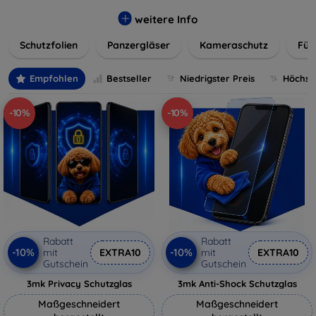
flexibler Folie, unsere Schutzlösungen sind einfach zu
installieren und passgenau für jedes Gerät, um eine
weitere Info
nahtlose Nutzung zu gewährleisten. Schützen Sie Ihr
Schutzfolien
Panzergläser
Kameraschutz
Für
wertvolles Gerät mit unseren langlebigen und zuverlässigen
Displayschutzlösungen und genießen Sie ein sorgenfreies
digitales Erlebnis.
Empfohlen
Bestseller
Niedrigster Preis
Höchste
-10%
-10%
Rabatt
Rabatt
-10%
-10%
mit
EXTRA10
mit
EXTRA10
Gutschein
Gutschein
3mk Privacy Schutzglas
3mk Anti-Shock Schutzglas
Maßgeschneidert
Maßgeschneidert