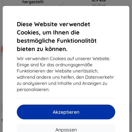
hergestellt
16,90 €
13,41 €
19,90 €
17,91 €
Letztes Stück auf Lager
Diese Website verwendet
Auf Lager 4 Stk.
Cookies, um Ihnen die
bestmögliche Funktionalität
bieten zu können.
-10%
-10%
Wir verwenden Cookies auf unserer Website.
Einige sind für das ordnungsgemäße
Funktionieren der Website unerlässlich,
während andere uns helfen, den Datenverkehr
zu analysieren und Inhalte und Anzeigen zu
personalisieren.
Rabatt
Rabatt
-10%
-10%
mit
EXTRA10
mit
EXTRA10
Akzeptieren
Gutschein
Gutschein
3MK PaperFeeling Schutzfolie für
3MK FlexibleGlass Samsung
Samsung Galaxy Tab S8 11" 2
Galaxy Tab S8 11" Hybridglas
Stück
15,90 €
Anpassen