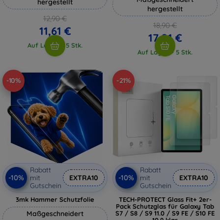
hergestellt
hergestellt
12,90 €
18,90 €
11,61 €
17,01 €
Auf Lager > 5 Stk.
Auf Lager > 5 Stk.
-10%
-21%
Rabatt
Rabatt
-10%
-10%
mit
EXTRA10
mit
EXTRA10
Gutschein
Gutschein
3mk Hammer Schutzfolie
TECH-PROTECT Glass Fit+ 2er-
Pack Schutzglas für Galaxy Tab
Maßgeschneidert
S7 / S8 / S9 11.0 / S9 FE / S10 FE
10.9 klar