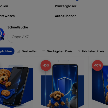
olien
Panzergläser
artwatch
Autozubehör
Schnellsuche
Oppo AX7
pfohlen
Bestseller
Niedrigster Preis
Höchster Preis
-10%
-10%