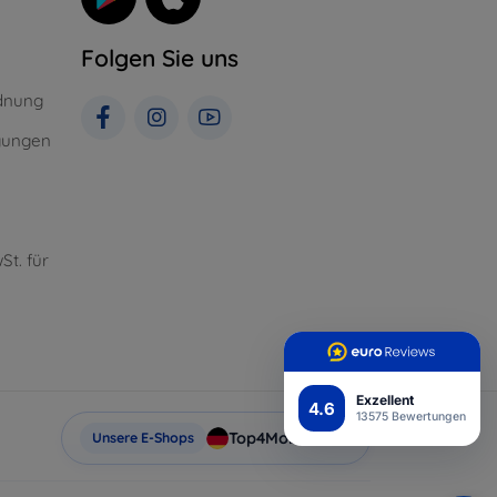
Folgen Sie uns
dnung
gungen
St. für
Exzellent
4.6
13575 Bewertungen
Top4Mobile.de
Unsere E-Shops