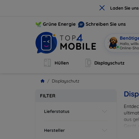
×
Laden Sie un
Grüne Energie
Schreiben Sie uns
Benötig
Hallo, wil
Online-Sho
Hüllen
Displayschutz
Displayschutz
Disp
FILTER
Entdec
Lieferstatus
ultima
aus ge
Gerät,
Hersteller
zuverl