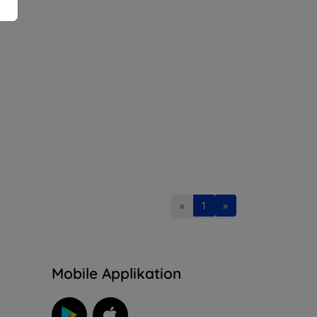
«
1
»
n
Mobile Applikation