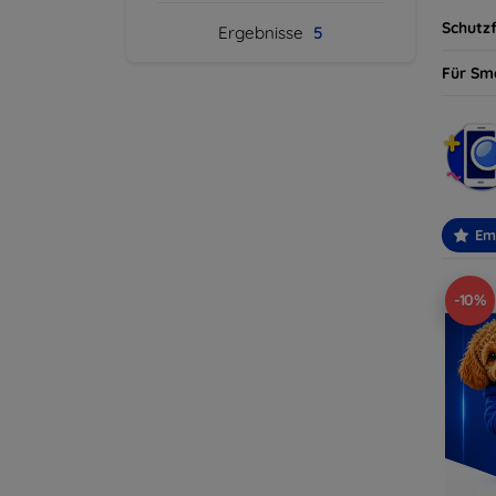
Schutzf
Ergebnisse
5
Für Sm
Em
-10%