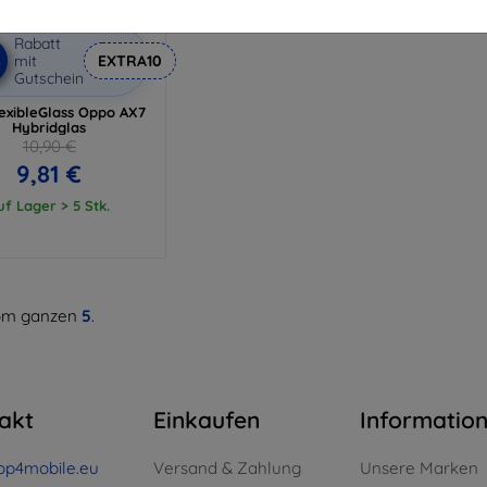
Rabatt
%
mit
EXTRA10
Gutschein
exibleGlass Oppo AX7
Hybridglas
10,90 €
9,81 €
uf Lager > 5 Stk.
m ganzen
5
.
akt
Einkaufen
Informatio
op4mobile.eu
Versand & Zahlung
Unsere Marken