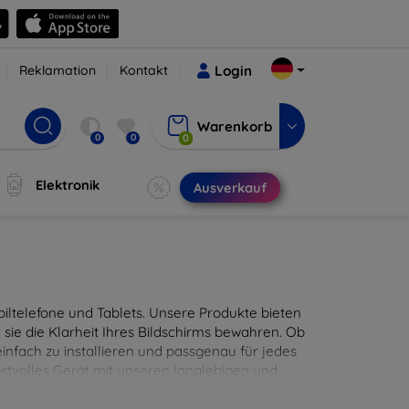
Reklamation
Kontakt
Login
Warenkorb
0
0
0
Elektronik
Ausverkauf
ltelefone und Tablets. Unsere Produkte bieten
sie die Klarheit Ihres Bildschirms bewahren. Ob
infach zu installieren und passgenau für jedes
ertvolles Gerät mit unseren langlebigen und
digitales Erlebnis.