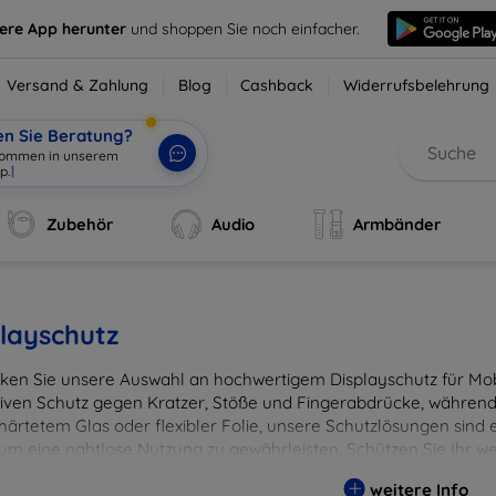
sere App herunter
und shoppen Sie noch einfacher.
Versand & Zahlung
Blog
Cashback
Widerrufsbelehrung
en Sie Beratung?
lkommen in unserem
p.
|
Zubehör
Audio
Armbänder
layschutz
ken Sie unsere Auswahl an hochwertigem Displayschutz für Mobi
tiven Schutz gegen Kratzer, Stöße und Fingerabdrücke, während 
härtetem Glas oder flexibler Folie, unsere Schutzlösungen sind e
 um eine nahtlose Nutzung zu gewährleisten. Schützen Sie Ihr w
ässigen Displayschutzlösungen und genießen Sie ein sorgenfreies 
weitere Info