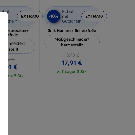
abatt
Rabatt
-10%
it
EXTRA10
mit
EXTRA10
utschein
Gutschein
lverprotection+
3mk Hammer Schutzfolie
chutzfolie
Maßgeschneidert
eschneidert
hergestellt
ergestellt
19,90 €
18,90 €
17,91 €
17,01 €
Auf Lager 3 Stk.
ager > 5 Stk.