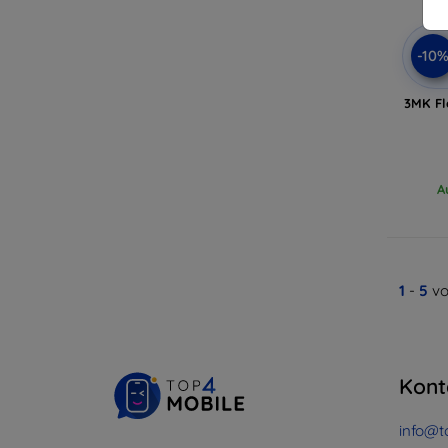
-10
3MK Fl
A
1
-
5
vo
Kont
info@t