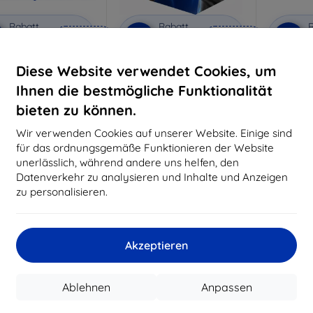
Rabatt
Rabatt
R
%
-10%
-10%
mit
EXTRA10
mit
EXTRA10
m
Gutschein
Gutschein
G
Diese Website verwendet Cookies, um
nti-Shock Schutzglas
3mk Pure Matt Schutzglas
3mk Si
S
Ihnen die bestmögliche Funktionalität
aßgeschneidert
Maßgeschneidert
Maßg
hergestellt
hergestellt
bieten zu können.
h
16,90 €
12,90 €
Wir verwenden Cookies auf unserer Website. Einige sind
15,21 €
11,61 €
für das ordnungsgemäße Funktionieren der Website
unerlässlich, während andere uns helfen, den
uf Lager > 5 Stk.
Auf Lager > 5 Stk.
Auf L
Datenverkehr zu analysieren und Inhalte und Anzeigen
zu personalisieren.
Akzeptieren
Ablehnen
Anpassen