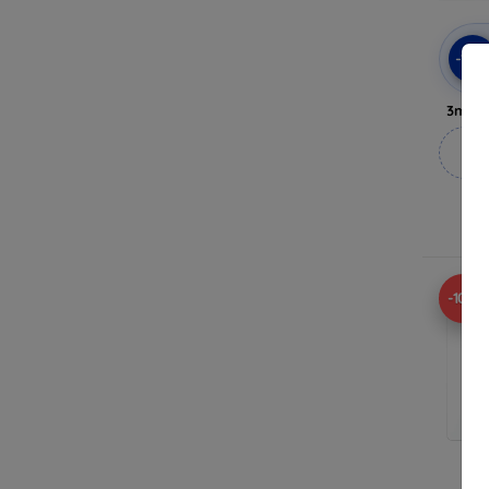
-10
3mk A
M
A
-10%