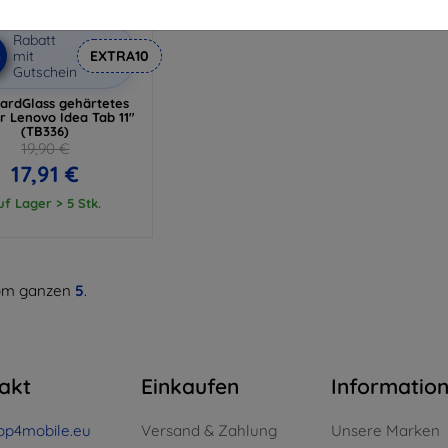
Rabatt
%
mit
EXTRA10
Gutschein
ardGlass gehärtetes
ür Lenovo Idea Tab 11"
(TB336)
19,90 €
17,91 €
uf Lager > 5 Stk.
m ganzen
5
.
akt
Einkaufen
Informatio
op4mobile.eu
Versand & Zahlung
Unsere Marken