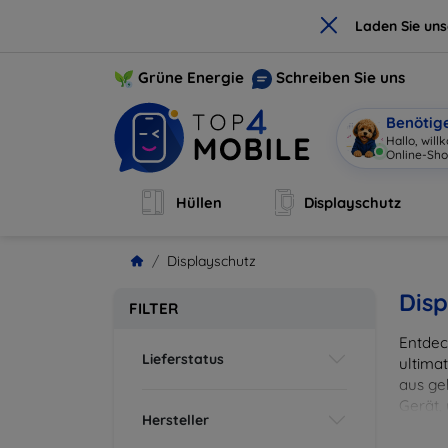
×
Laden Sie un
Grüne Energie
Schreiben Sie uns
Benötig
Hallo, wil
Online-Sho
Hüllen
Displayschutz
Displayschutz
Disp
FILTER
Entdec
Lieferstatus
ultima
aus ge
Gerät,
Hersteller
zuverl