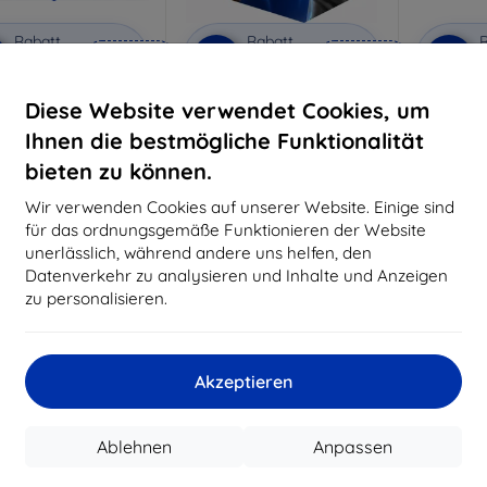
Rabatt
Rabatt
R
%
-10%
-10%
mit
EXTRA10
mit
EXTRA10
m
Gutschein
Gutschein
G
Diese Website verwendet Cookies, um
nti-Shock Schutzglas
3mk Pure Matt Schutzglas
3mk Si
S
Ihnen die bestmögliche Funktionalität
aßgeschneidert
Maßgeschneidert
Maßg
hergestellt
hergestellt
bieten zu können.
h
16,90 €
12,90 €
Wir verwenden Cookies auf unserer Website. Einige sind
15,21 €
11,61 €
für das ordnungsgemäße Funktionieren der Website
unerlässlich, während andere uns helfen, den
uf Lager > 5 Stk.
Auf Lager > 5 Stk.
Auf L
Datenverkehr zu analysieren und Inhalte und Anzeigen
zu personalisieren.
Akzeptieren
Ablehnen
Anpassen