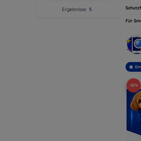
Schutzf
Ergebnisse
5
Für Sm
Em
-10%