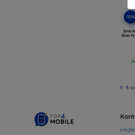
-10
3mk H
Glas f
A
1
-
5
vo
Kont
info@t