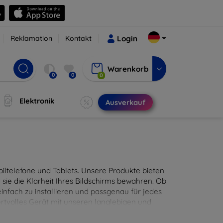
Reklamation
Kontakt
Login
Warenkorb
0
0
0
Elektronik
Ausverkauf
ltelefone und Tablets. Unsere Produkte bieten
sie die Klarheit Ihres Bildschirms bewahren. Ob
infach zu installieren und passgenau für jedes
ertvolles Gerät mit unseren langlebigen und
digitales Erlebnis.