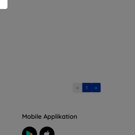
«
1
»
n
Mobile Applikation