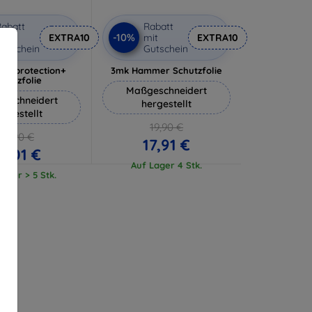
abatt
Rabatt
-10%
it
EXTRA10
mit
EXTRA10
utschein
Gutschein
lverprotection+
3mk Hammer Schutzfolie
chutzfolie
Maßgeschneidert
eschneidert
hergestellt
ergestellt
19,90 €
18,90 €
17,91 €
17,01 €
Auf Lager 4 Stk.
ager > 5 Stk.