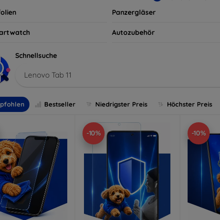
olien
Panzergläser
artwatch
Autozubehör
Schnellsuche
Lenovo Tab 11
pfohlen
Bestseller
Niedrigster Preis
Höchster Preis
-10%
-10%