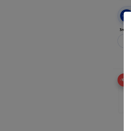
-10
3mk A
M
A
-10%