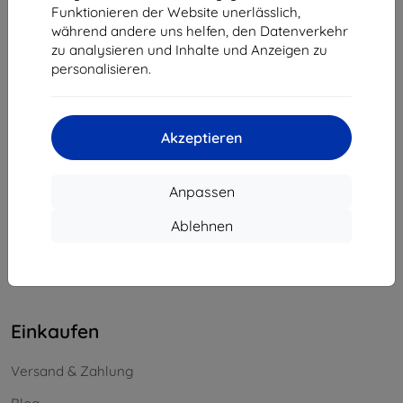
Funktionieren der Website unerlässlich,
Unternehmens-ID:
46701494
während andere uns helfen, den Datenverkehr
USt-IdNr.:
SK2023549671
zu analysieren und Inhalte und Anzeigen zu
personalisieren.
Kontakt
info@top4mobile.eu
Akzeptieren
Schreiben Sie uns
Anpassen
Montag bis Freitag:
Online
8:00 - 16:00
Ablehnen
Samstag und Sonntag:
Offline
Einkaufen
Versand & Zahlung