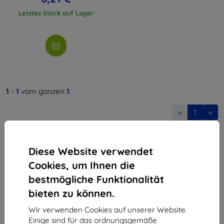
Letztes Stück auf Lager
1
-
1
vom ganzen
1
.
«
1
»
Diese Website verwendet
Cookies, um Ihnen die
bestmögliche Funktionalität
bieten zu können.
Shield-Sk s.r.o.
Ulica Rudolfa Mocka 3750/2A
Wir verwenden Cookies auf unserer Website.
841 04 Bratislava
Einige sind für das ordnungsgemäße