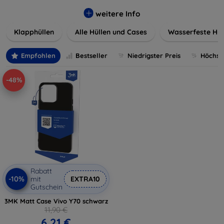
werden. Wählen Sie aus einer Vielzahl von Materialien und
Farben, um Ihren persönlichen Stil perfekt zu
weitere Info
unterstreichen.
Klapphüllen
Alle Hüllen und Cases
Wasserfeste Hül
Empfohlen
Bestseller
Niedrigster Preis
Höchste
-48%
Rabatt
-10%
mit
EXTRA10
Gutschein
3MK Matt Case Vivo Y70 schwarz
11,90 €
6,21 €