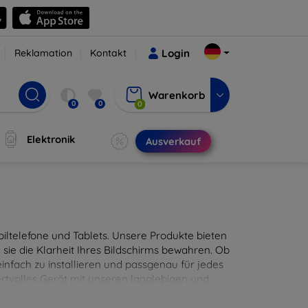
Reklamation
Kontakt
Login
Warenkorb
0
0
0
Elektronik
Ausverkauf
ltelefone und Tablets. Unsere Produkte bieten
sie die Klarheit Ihres Bildschirms bewahren. Ob
infach zu installieren und passgenau für jedes
ertvolles Gerät mit unseren langlebigen und
digitales Erlebnis.