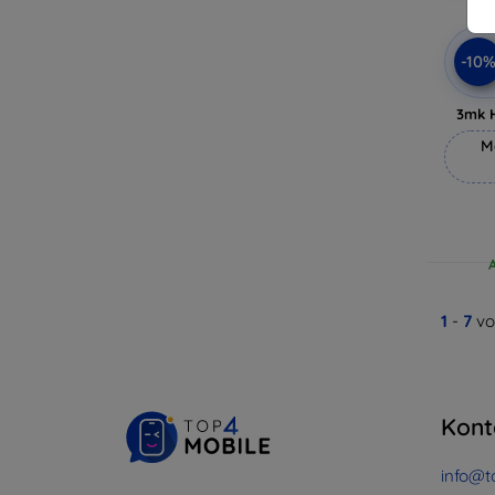
-10
3mk 
M
1
-
7
vo
Kont
info@t