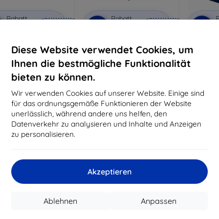
Rabatt
Rabatt
R
%
-10%
-10%
mit
EXTRA10
mit
EXTRA10
m
Gutschein
Gutschein
G
Diese Website verwendet Cookies, um
Privacy Schutzglas
3mk Anti-Shock Schutzglas
3mk Pure
Ihnen die bestmögliche Funktionalität
aßgeschneidert
Maßgeschneidert
Maßg
hergestellt
hergestellt
h
bieten zu können.
20,90 €
16,90 €
Wir verwenden Cookies auf unserer Website. Einige sind
18,80 €
15,21 €
für das ordnungsgemäße Funktionieren der Website
unerlässlich, während andere uns helfen, den
Auf Lager 3 Stk.
Auf Lager > 5 Stk.
Auf L
Datenverkehr zu analysieren und Inhalte und Anzeigen
-10%
-10%
zu personalisieren.
Akzeptieren
Ablehnen
Anpassen