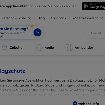
sere App herunter
und shoppen Sie noch einfacher.
Versand & Zahlung
Blog
Cashback
Widerrufsbelehrung
en Sie Beratung?
lkommen in unserem
p.
|
Zubehör
Audio
Armbänder
layschutz
ken Sie unsere Auswahl an hochwertigem Displayschutz für Mobi
tiven Schutz gegen Kratzer, Stöße und Fingerabdrücke, während 
härtetem Glas oder flexibler Folie, unsere Schutzlösungen sind e
 um eine nahtlose Nutzung zu gewährleisten. Schützen Sie Ihr w
ässigen Displayschutzlösungen und genießen Sie ein sorgenfreies 
weitere Info