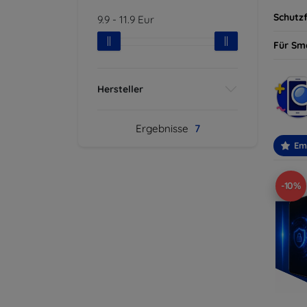
Schutzf
9.9
-
11.9
Eur
Für Sm
Hersteller
Ergebnisse
7
Em
-10%