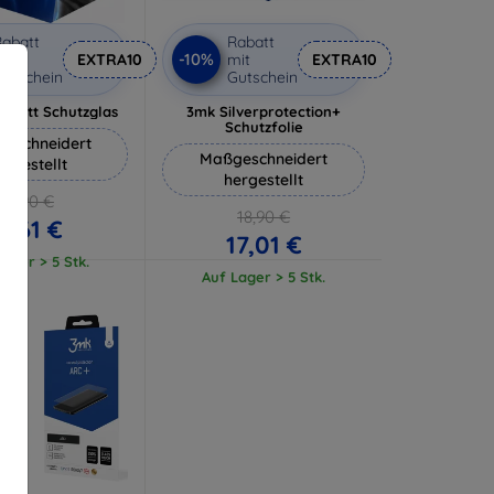
abatt
Rabatt
-10%
it
EXTRA10
mit
EXTRA10
utschein
Gutschein
 Matt Schutzglas
3mk Silverprotection+
Schutzfolie
eschneidert
Maßgeschneidert
ergestellt
hergestellt
12,90 €
18,90 €
11,61 €
17,01 €
ager > 5 Stk.
Auf Lager > 5 Stk.