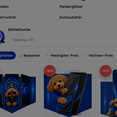
olien
Panzergläser
artwatch
Autozubehör
Schnellsuche
Realme V11
pfohlen
Bestseller
Niedrigster Preis
Höchster Preis
-10%
-10%