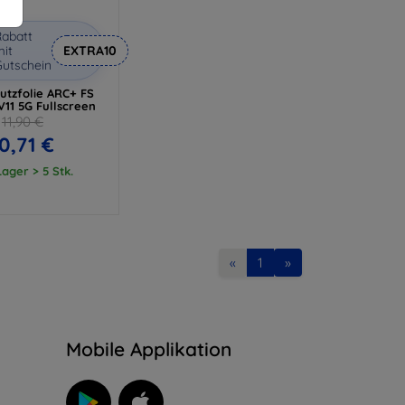
abatt
it
EXTRA10
utschein
utzfolie ARC+ FS
11 5G Fullscreen
11,90 €
0,71 €
ager > 5 Stk.
«
1
»
n
Mobile Applikation