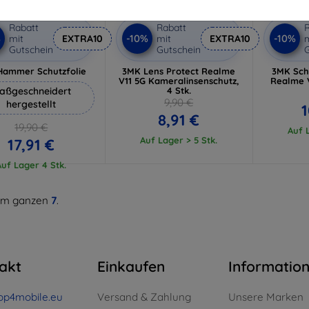
Rabatt
Rabatt
R
%
-10%
-10%
mit
EXTRA10
mit
EXTRA10
m
Gutschein
Gutschein
G
Hammer Schutzfolie
3MK Lens Protect Realme
3MK Sch
V11 5G Kameralinsenschutz,
Realme V
aßgeschneidert
4 Stk.
9,90 €
hergestellt
1
8,91 €
19,90 €
Auf L
Auf Lager > 5 Stk.
17,91 €
Auf Lager 4 Stk.
m ganzen
7
.
akt
Einkaufen
Informatio
op4mobile.eu
Versand & Zahlung
Unsere Marken