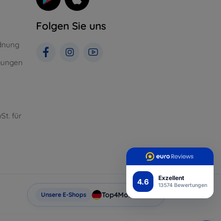
Folgen Sie uns
dnung
gungen
St. für
Exzellent
4.6
13574 Bewertungen
Top4Mobile.de
Unsere E-Shops