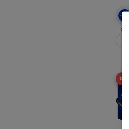
-10
3mk 
M
-10%