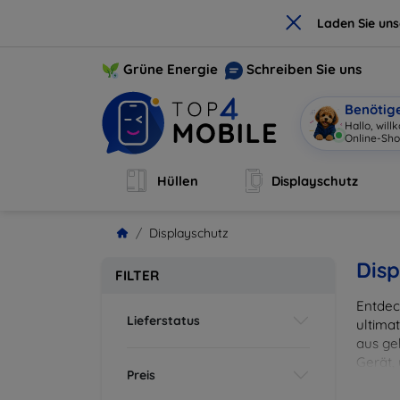
×
Laden Sie un
Grüne Energie
Schreiben Sie uns
Benötig
Hallo, wil
Online-Sho
Hüllen
Displayschutz
Displayschutz
Disp
FILTER
Entdec
Lieferstatus
ultima
aus ge
Gerät,
Preis
zuverl