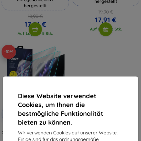
hergestellt
hergestellt
19,90 €
18,90 €
17,91 €
17,01 €
Auf Lager 3 Stk.
Auf Lager > 5 Stk.
-10%
Diese Website verwendet
Cookies, um Ihnen die
Rabatt
bestmögliche Funktionalität
-10%
mit
EXTRA10
Gutschein
bieten zu können.
3mk Hardy Fusion Hybrid
Schutzglas für Microsoft Surface
Wir verwenden Cookies auf unserer Website.
Pro X SQ1
Einige sind für das ordnungsgemäße