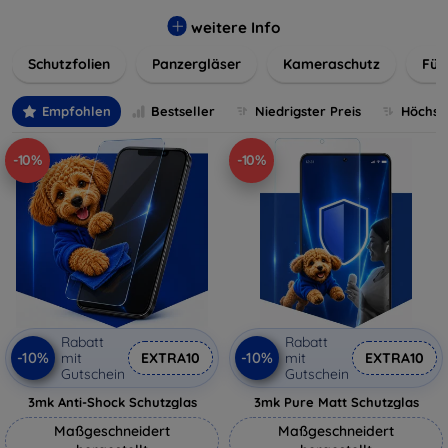
flexibler Folie, unsere Schutzlösungen sind einfach zu
installieren und passgenau für jedes Gerät, um eine
weitere Info
nahtlose Nutzung zu gewährleisten. Schützen Sie Ihr
Schutzfolien
Panzergläser
Kameraschutz
Für
wertvolles Gerät mit unseren langlebigen und zuverlässigen
Displayschutzlösungen und genießen Sie ein sorgenfreies
digitales Erlebnis.
Empfohlen
Bestseller
Niedrigster Preis
Höchste
-10%
-10%
Rabatt
Rabatt
-10%
-10%
mit
EXTRA10
mit
EXTRA10
Gutschein
Gutschein
3mk Anti-Shock Schutzglas
3mk Pure Matt Schutzglas
Maßgeschneidert
Maßgeschneidert