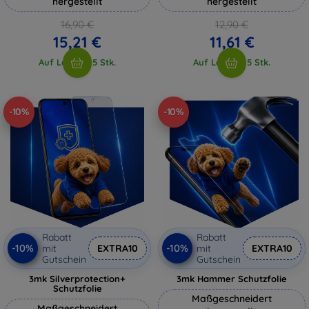
hergestellt
hergestellt
16,90 €
12,90 €
15,21 €
11,61 €
Auf Lager > 5 Stk.
Auf Lager > 5 Stk.
-10%
-10%
Rabatt
Rabatt
-10%
-10%
mit
EXTRA10
mit
EXTRA10
Gutschein
Gutschein
3mk Silverprotection+
3mk Hammer Schutzfolie
Schutzfolie
Maßgeschneidert
Maßgeschneidert