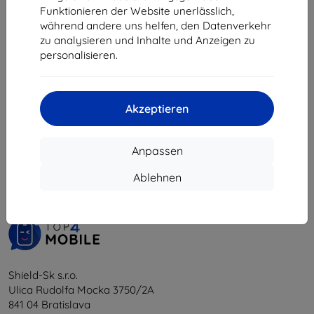
24,89 €
Funktionieren der Website unerlässlich,
22,41 €
während andere uns helfen, den Datenverkehr
zu analysieren und Inhalte und Anzeigen zu
Auf Lager > 5 Stk.
personalisieren.
Akzeptieren
1
-
5
vom ganzen
5
.
Anpassen
«
1
»
Ablehnen
Shield-Sk s.r.o.
Ulica Rudolfa Mocka 3750/2A
841 04 Bratislava