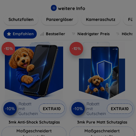
flexibler Folie, unsere Schutzlösungen sind einfach zu
installieren und passgenau für jedes Gerät, um eine
weitere Info
nahtlose Nutzung zu gewährleisten. Schützen Sie Ihr
Schutzfolien
Panzergläser
Kameraschutz
Für
wertvolles Gerät mit unseren langlebigen und zuverlässigen
Displayschutzlösungen und genießen Sie ein sorgenfreies
digitales Erlebnis.
Empfohlen
Bestseller
Niedrigster Preis
Höchste
-10%
-10%
Rabatt
Rabatt
-10%
-10%
mit
EXTRA10
mit
EXTRA10
Gutschein
Gutschein
3mk Anti-Shock Schutzglas
3mk Pure Matt Schutzglas
Maßgeschneidert
Maßgeschneidert