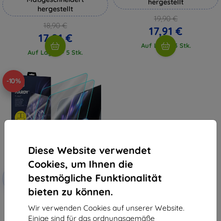
hergestellt
hergestellt
19,90 €
18,90 €
17,91 €
17,01 €
Auf Lager 3 Stk.
Auf Lager > 5 Stk.
-10%
Diese Website verwendet
Cookies, um Ihnen die
Rabatt
bestmögliche Funktionalität
-10%
mit
EXTRA10
Gutschein
bieten zu können.
3mk Hardy Fusion Hybrid
Panzerglas für Asus VivoBook 15
Wir verwenden Cookies auf unserer Website.
34,90 €
Einige sind für das ordnungsgemäße