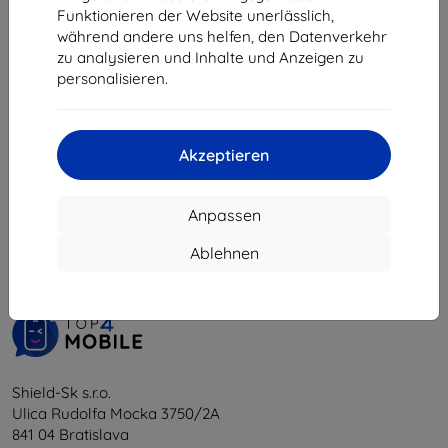
31,42 €
Funktionieren der Website unerlässlich,
während andere uns helfen, den Datenverkehr
Auf Lager > 5 Stk.
zu analysieren und Inhalte und Anzeigen zu
personalisieren.
Akzeptieren
1
-
5
vom ganzen
5
.
Anpassen
«
1
»
Ablehnen
Shield-Sk s.r.o.
Ulica Rudolfa Mocka 3750/2A
841 04 Bratislava