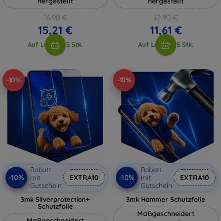
hergestellt
hergestellt
16,90 €
12,90 €
15,21 €
11,61 €
Auf Lager > 5 Stk.
Auf Lager > 5 Stk.
-10%
-10%
Rabatt
Rabatt
-10%
-10%
mit
EXTRA10
mit
EXTRA10
Gutschein
Gutschein
3mk Silverprotection+
3mk Hammer Schutzfolie
Schutzfolie
Maßgeschneidert
Maßgeschneidert