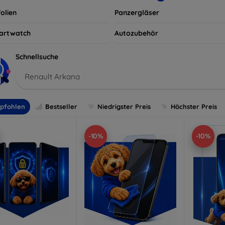
olien
Panzergläser
artwatch
Autozubehör
Schnellsuche
Renault Arkana
pfohlen
Bestseller
Niedrigster Preis
Höchster Preis
-10%
-10%