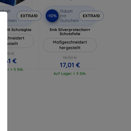
abatt
Rabatt
-10%
it
EXTRA10
mit
EXTRA10
utschein
Gutschein
 Matt Schutzglas
3mk Silverprotection+
Schutzfolie
eschneidert
Maßgeschneidert
ergestellt
hergestellt
12,90 €
18,90 €
11,61 €
17,01 €
ager > 5 Stk.
Auf Lager > 5 Stk.