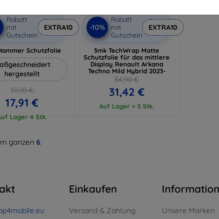
Rabatt
Rabatt
%
-10%
mit
EXTRA10
mit
EXTRA10
Gutschein
Gutschein
Hammer Schutzfolie
3mk TechWrap Matte
Schutzfolie für das mittlere
aßgeschneidert
Display Renault Arkana
Techno Mild Hybrid 2023-
hergestellt
34,90 €
31,42 €
19,90 €
17,91 €
Auf Lager > 5 Stk.
Auf Lager 4 Stk.
m ganzen
6
.
akt
Einkaufen
Informatio
op4mobile.eu
Versand & Zahlung
Unsere Marken