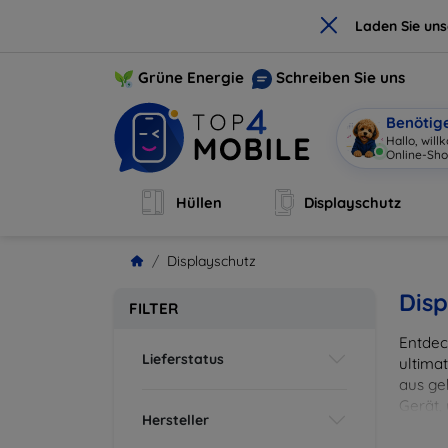
×
Laden Sie un
Grüne Energie
Schreiben Sie uns
Benötig
Hallo, wil
Online-Sho
Hüllen
Displayschutz
Displayschutz
Disp
FILTER
Entdec
Lieferstatus
ultima
aus ge
Gerät,
Hersteller
zuverl