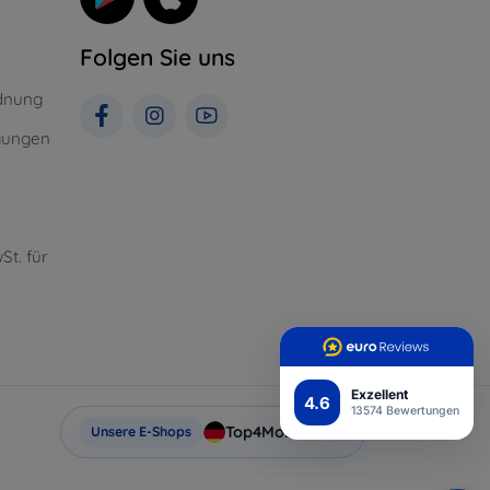
Folgen Sie uns
dnung
gungen
St. für
Exzellent
4.6
13574 Bewertungen
Top4Mobile.de
Unsere E-Shops