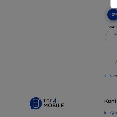
-10
3mk 
M
1
-
6
vo
Kont
info@t