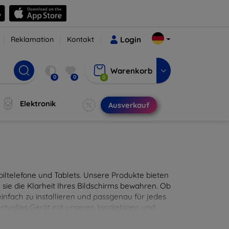
Reklamation
Kontakt
Login
Warenkorb
0
0
0
Elektronik
Ausverkauf
ltelefone und Tablets. Unsere Produkte bieten
sie die Klarheit Ihres Bildschirms bewahren. Ob
infach zu installieren und passgenau für jedes
ertvolles Gerät mit unseren langlebigen und
digitales Erlebnis.