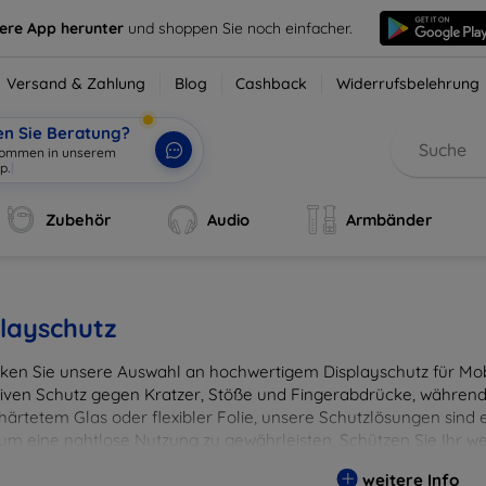
sere App herunter
und shoppen Sie noch einfacher.
Versand & Zahlung
Blog
Cashback
Widerrufsbelehrung
en Sie Beratung?
lkommen in unserem
p.
|
Zubehör
Audio
Armbänder
layschutz
ken Sie unsere Auswahl an hochwertigem Displayschutz für Mobi
tiven Schutz gegen Kratzer, Stöße und Fingerabdrücke, während 
härtetem Glas oder flexibler Folie, unsere Schutzlösungen sind e
 um eine nahtlose Nutzung zu gewährleisten. Schützen Sie Ihr w
ässigen Displayschutzlösungen und genießen Sie ein sorgenfreies 
weitere Info