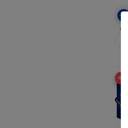
-10
3mk 
M
-10%