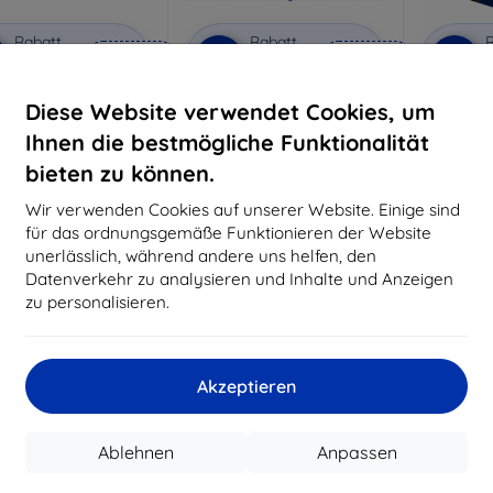
Rabatt
Rabatt
R
%
-10%
-10%
mit
EXTRA10
mit
EXTRA10
m
Gutschein
Gutschein
G
Diese Website verwendet Cookies, um
Privacy Schutzglas
3mk Anti-Shock Schutzglas
3mk Pure
Ihnen die bestmögliche Funktionalität
aßgeschneidert
Maßgeschneidert
Maßg
hergestellt
hergestellt
h
bieten zu können.
20,90 €
16,90 €
Wir verwenden Cookies auf unserer Website. Einige sind
18,80 €
15,21 €
für das ordnungsgemäße Funktionieren der Website
unerlässlich, während andere uns helfen, den
Auf Lager 3 Stk.
Auf Lager > 5 Stk.
Auf L
Datenverkehr zu analysieren und Inhalte und Anzeigen
-10%
zu personalisieren.
Akzeptieren
Ablehnen
Anpassen