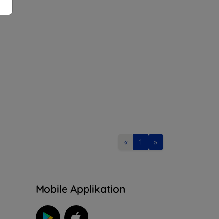
«
1
»
n
Mobile Applikation