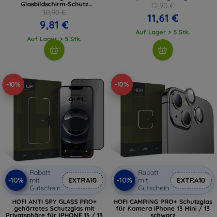
Glasbildschirm-Schutz
12,90 €
(5906302360123)
10,90 €
11,61 €
9,81 €
Auf Lager > 5 Stk.
Auf Lager > 5 Stk.
-10%
-10%
Rabatt
Rabatt
-10%
-10%
mit
EXTRA10
mit
EXTRA10
Gutschein
Gutschein
HOFI ANTI SPY GLASS PRO+
HOFI CAMRING PRO+ Schutzglas
gehärtetes Schutzglas mit
für Kamera iPhone 13 Mini / 13
Privatsphäre für IPHONE 13 / 13
schwarz