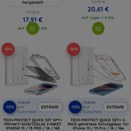
22,90 €
hergestellt
20,61 €
19,90 €
Auf Lager > 5 Stk.
17,91 €
Auf Lager 3 Stk.
-10%
-10%
Rabatt
Rabatt
-10%
-10%
mit
EXTRA10
mit
EXTRA10
Gutschein
Gutschein
TECH-PROTECT QUICK SET SPY+
TECH-PROTECT QUICK SET+ 2-
PRIVACY-SCHUTZGLAS 2-PAKET
PACK gehärtete Schutzgläser für
IPHONE 13 / 13 PRO / 14 / 16E
iPhone 13 / 13 Pro / 14 / 16e