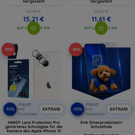
hergestellt
hergestellt
16,90 €
12,90 €
15,21 €
11,61 €
Auf Lager > 5 Stk.
Auf Lager > 5 Stk.
-10%
-10%
Rabatt
Rabatt
-10%
-10%
mit
EXTRA10
mit
EXTRA10
Gutschein
Gutschein
HARDY Lens Protection Pro
3mk Silverprotection+
gehärtetes Schutzglas für die
Schutzfolie
Kamera des Apple iPhone 13