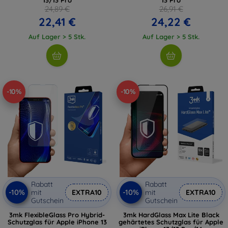
24,89 €
26,91 €
22,41 €
24,22 €
Auf Lager > 5 Stk.
Auf Lager > 5 Stk.
-10%
-10%
Rabatt
Rabatt
-10%
-10%
mit
EXTRA10
mit
EXTRA10
Gutschein
Gutschein
3mk FlexibleGlass Pro Hybrid-
3mk HardGlass Max Lite Black
Schutzglas für Apple iPhone 13
gehärtetes Schutzglas für Apple