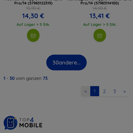
Pro/14 (57983122319)
Pro/14 (57983114100)
15,90 €
14,90 €
14,30 €
13,41 €
Auf Lager > 5 Stk.
Auf Lager > 5 Stk.
30
andere...
1
-
30
vom ganzen
73
.
2
3
»
«
1