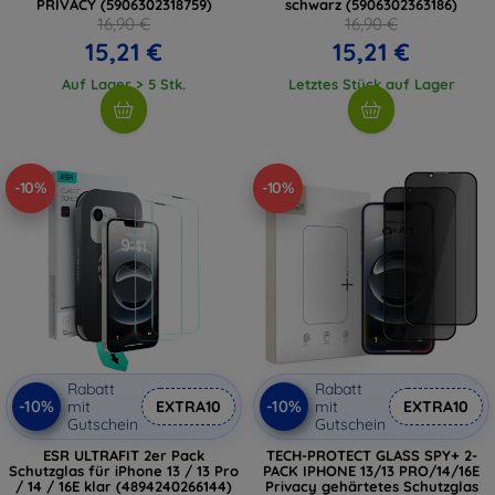
PRIVACY (5906302318759)
schwarz (5906302363186)
16,90 €
16,90 €
15,21 €
15,21 €
Auf Lager > 5 Stk.
Letztes Stück auf Lager
-10%
-10%
Rabatt
Rabatt
-10%
-10%
mit
EXTRA10
mit
EXTRA10
Gutschein
Gutschein
ESR ULTRAFIT 2er Pack
TECH-PROTECT GLASS SPY+ 2-
Schutzglas für iPhone 13 / 13 Pro
PACK IPHONE 13/13 PRO/14/16E
/ 14 / 16E klar (4894240266144)
Privacy gehärtetes Schutzglas