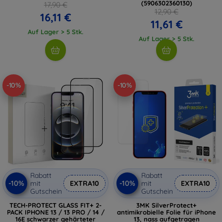
(5906302360130)
17,90 €
12,90 €
16,11 €
11,61 €
Auf Lager > 5 Stk.
Auf Lager > 5 Stk.
-10%
-10%
Rabatt
Rabatt
-10%
-10%
mit
EXTRA10
mit
EXTRA10
Gutschein
Gutschein
TECH-PROTECT GLASS FIT+ 2-
3MK SilverProtect+
PACK IPHONE 13 / 13 PRO / 14 /
antimikrobielle Folie für iPhone
16E schwarzer gehärteter
13, nass aufgetragen