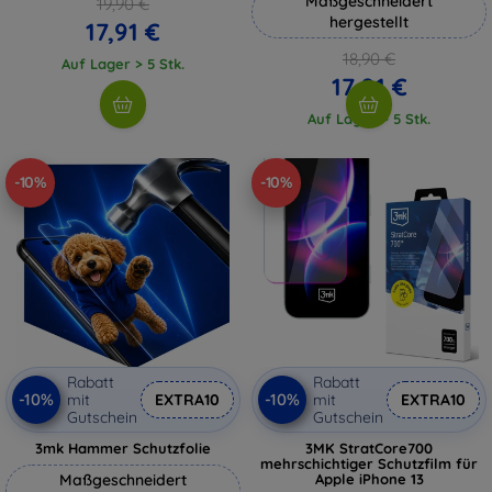
Maßgeschneidert
19,90 €
hergestellt
17,91 €
18,90 €
Auf Lager > 5 Stk.
17,01 €
Auf Lager > 5 Stk.
-10%
-10%
Rabatt
Rabatt
-10%
-10%
mit
EXTRA10
mit
EXTRA10
Gutschein
Gutschein
3mk Hammer Schutzfolie
3MK StratCore700
mehrschichtiger Schutzfilm für
Maßgeschneidert
Apple iPhone 13