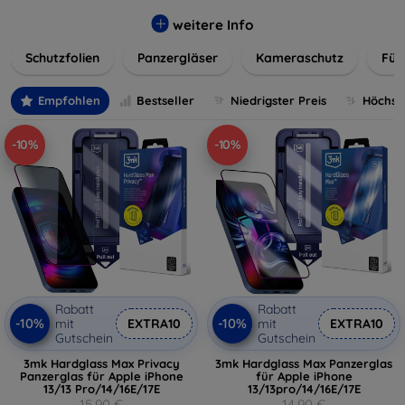
flexibler Folie, unsere Schutzlösungen sind einfach zu
installieren und passgenau für jedes Gerät, um eine
weitere Info
nahtlose Nutzung zu gewährleisten. Schützen Sie Ihr
Schutzfolien
Panzergläser
Kameraschutz
Für
wertvolles Gerät mit unseren langlebigen und zuverlässigen
Displayschutzlösungen und genießen Sie ein sorgenfreies
digitales Erlebnis.
Empfohlen
Bestseller
Niedrigster Preis
Höchste
-10%
-10%
Rabatt
Rabatt
-10%
-10%
mit
EXTRA10
mit
EXTRA10
Gutschein
Gutschein
3mk Hardglass Max Privacy
3mk Hardglass Max Panzerglas
Panzerglas für Apple iPhone
für Apple iPhone
13/13 Pro/14/16E/17E
13/13pro/14/16E/17E
15,90 €
14,90 €