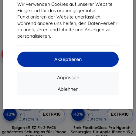
9,90 €
Wir verwenden Cookies auf unserer Website.
11,90 €
8,91 €
Einige sind für das ordnungsgemäße
10,71 €
Funktionieren der Website unerlässlich,
Auf Lager > 5 Stk.
Auf Lager > 5 Stk.
während andere uns helfen, den Datenverkehr
zu analysieren und Inhalte und Anzeigen zu
personalisieren.
-10%
-10%
Akzeptieren
Anpassen
Ablehnen
Rabatt
Rabatt
-10%
-10%
mit
EXTRA10
mit
EXTRA10
Gutschein
Gutschein
Spigen tR EZ Fit 2-PACK
3mk FlexibleGlass Pro Hybrid-
gehärtetes Schutzglas für iPhone
Schutzglas für Apple iPhone 13 /
13/13 Pro
13 Pro