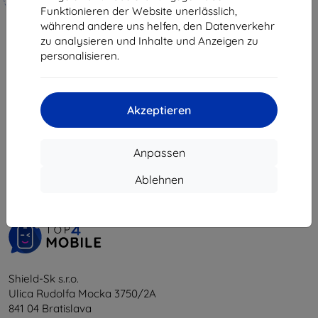
hergestellt
9,81 €
Funktionieren der Website unerlässlich,
während andere uns helfen, den Datenverkehr
19,90 €
Auf Lager > 5 Stk.
zu analysieren und Inhalte und Anzeigen zu
17,91 €
personalisieren.
Auf Lager 4 Stk.
Akzeptieren
1
-
6
vom ganzen
6
.
Anpassen
«
1
»
Ablehnen
Shield-Sk s.r.o.
Ulica Rudolfa Mocka 3750/2A
841 04 Bratislava