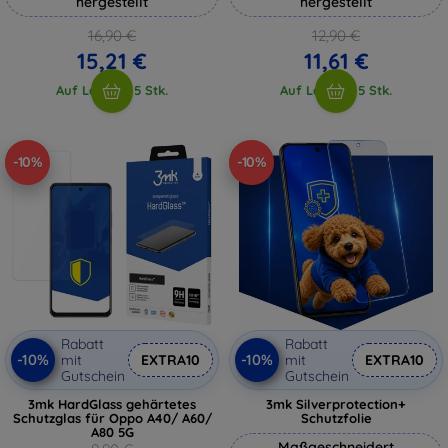
hergestellt
hergestellt
16,90 €
12,90 €
15,21 €
11,61 €
Auf Lager > 5 Stk.
Auf Lager > 5 Stk.
-10%
-10%
Rabatt
Rabatt
-10%
-10%
mit
EXTRA10
mit
EXTRA10
Gutschein
Gutschein
3mk HardGlass gehärtetes
3mk Silverprotection+
Schutzglas für Oppo A40/ A60/
Schutzfolie
A80 5G
Maßgeschneidert