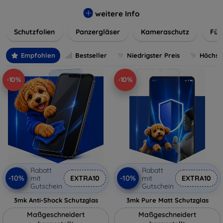
flexibler Folie, unsere Schutzlösungen sind einfach zu
installieren und passgenau für jedes Gerät, um eine
weitere Info
nahtlose Nutzung zu gewährleisten. Schützen Sie Ihr
Schutzfolien
Panzergläser
Kameraschutz
Für
wertvolles Gerät mit unseren langlebigen und zuverlässigen
Displayschutzlösungen und genießen Sie ein sorgenfreies
digitales Erlebnis.
Empfohlen
Bestseller
Niedrigster Preis
Höchste
-10%
-10%
Rabatt
Rabatt
-10%
-10%
mit
EXTRA10
mit
EXTRA10
Gutschein
Gutschein
3mk Anti-Shock Schutzglas
3mk Pure Matt Schutzglas
Maßgeschneidert
Maßgeschneidert