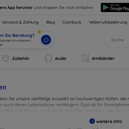
sere App herunter
und shoppen Sie noch einfacher.
Versand & Zahlung
Blog
Cashback
Widerrufsbelehrung
en Sie Beratung?
llkommen
|
Zubehör
Audio
Armbänder
en
en Sie unsere vielfältige Auswahl an hochwertigen Hüllen, die ni
n auch deren Lebensdauer verlängern. Egal ob für Smartphones
onalität und Design, um Ihren Ansprüchen gerecht zu werden. Wä
rben, um Ihren persönlichen Stil perfekt zu unterstreichen.
weitere Info