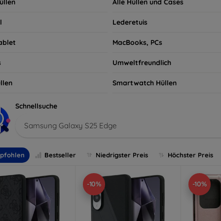
üllen
Alle Hüllen und Cases
l
Lederetuis
ablet
MacBooks, PCs
s
Umweltfreundlich
llen
Smartwatch Hüllen
Schnellsuche
Samsung Galaxy S25 Edge
pfohlen
Bestseller
Niedrigster Preis
Höchster Preis
-10%
-10%