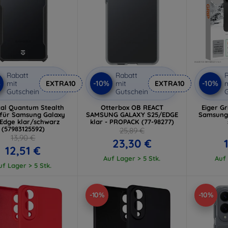
Rabatt
Rabatt
R
%
-10%
-10%
mit
EXTRA10
mit
EXTRA10
m
Gutschein
Gutschein
G
cal Quantum Stealth
Otterbox OB REACT
Eiger Gr
 für Samsung Galaxy
SAMSUNG GALAXY S25/EDGE
Samsung 
 Edge klar/schwarz
klar - PROPACK (77-98277)
(57983125592)
25,89 €
13,90 €
23,30 €
12,51 €
Auf Lager > 5 Stk.
Auf 
uf Lager > 5 Stk.
-10%
-10%