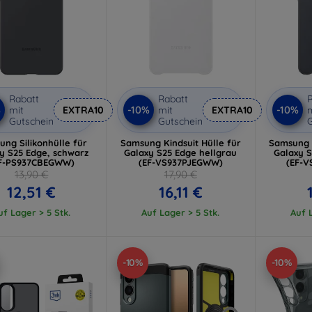
Rabatt
Rabatt
R
%
-10%
-10%
mit
EXTRA10
mit
EXTRA10
m
Gutschein
Gutschein
G
ng Silikonhülle für
Samsung Kindsuit Hülle für
Samsung K
y S25 Edge, schwarz
Galaxy S25 Edge hellgrau
Galaxy 
F-PS937CBEGWW)
(EF-VS937PJEGWW)
(EF-
13,90 €
17,90 €
12,51 €
16,11 €
uf Lager > 5 Stk.
Auf Lager > 5 Stk.
Auf L
-10%
-10%