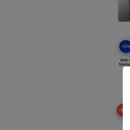
-10
3MK 
Samsu
A
-10%