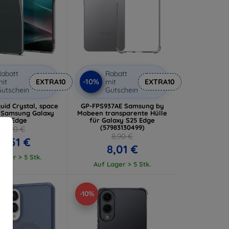
abatt
Rabatt
-10%
it
EXTRA10
mit
EXTRA10
utschein
Gutschein
uid Crystal, space
GP-FPS937AE Samsung by
- Samsung Galaxy
Mobeen transparente Hülle
S25 Edge
für Galaxy S25 Edge
(57983130499)
13,90 €
8,90 €
2,51 €
8,01 €
ager > 5 Stk.
Auf Lager > 5 Stk.
-10%