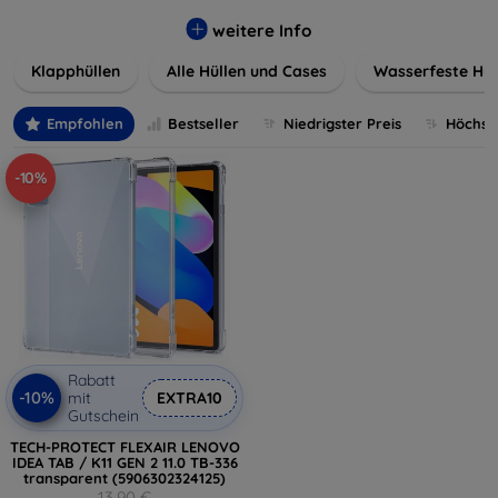
werden. Wählen Sie aus einer Vielzahl von Materialien und
Farben, um Ihren persönlichen Stil perfekt zu
weitere Info
unterstreichen.
Klapphüllen
Alle Hüllen und Cases
Wasserfeste Hül
Empfohlen
Bestseller
Niedrigster Preis
Höchste
-10%
Rabatt
-10%
mit
EXTRA10
Gutschein
TECH-PROTECT FLEXAIR LENOVO
IDEA TAB / K11 GEN 2 11.0 TB-336
transparent (5906302324125)
13,90 €