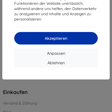
Funktionieren der Website unerlässlich,
Unternehmens-ID:
46701494
während andere uns helfen, den Datenverkehr
USt-IdNr.:
SK2023549671
zu analysieren und Inhalte und Anzeigen zu
personalisieren.
Kontakt
info@top4mobile.eu
Akzeptieren
Schreiben Sie uns
Anpassen
Montag bis Freitag:
Online
8:00 - 16:00
Ablehnen
Samstag und Sonntag:
Offline
Einkaufen
Versand & Zahlung