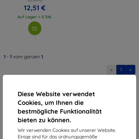
12,51 €
Auf Lager > 5 Stk.
1
-
1
vom ganzen
1
.
«
1
»
Diese Website verwendet
Cookies, um Ihnen die
bestmögliche Funktionalität
bieten zu können.
Shield-Sk s.r.o.
Ulica Rudolfa Mocka 3750/2A
Wir verwenden Cookies auf unserer Website.
841 04 Bratislava
Einige sind für das ordnungsgemäße