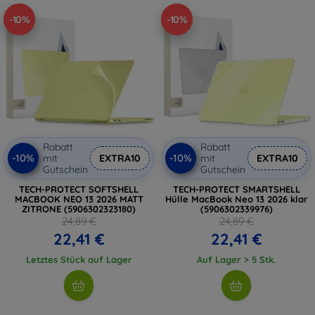
-10%
-10%
Rabatt
Rabatt
-10%
-10%
mit
EXTRA10
mit
EXTRA10
Gutschein
Gutschein
TECH-PROTECT SOFTSHELL
TECH-PROTECT SMARTSHELL
MACBOOK NEO 13 2026 MATT
Hülle MacBook Neo 13 2026 klar
ZITRONE (5906302323180)
(5906302339976)
24,89 €
24,89 €
22,41 €
22,41 €
Letztes Stück auf Lager
Auf Lager > 5 Stk.