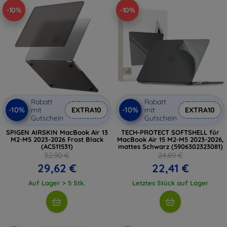
-10%
-10%
Rabatt
Rabatt
-10%
-10%
mit
EXTRA10
mit
EXTRA10
Gutschein
Gutschein
SPIGEN AIRSKIN MacBook Air 13
TECH-PROTECT SOFTSHELL für
M2-M5 2023-2026 Frost Black
MacBook Air 15 M2-M5 2023-2026,
(ACS11531)
mattes Schwarz (5906302323081)
32,90 €
24,89 €
29,62 €
22,41 €
Auf Lager > 5 Stk.
Letztes Stück auf Lager