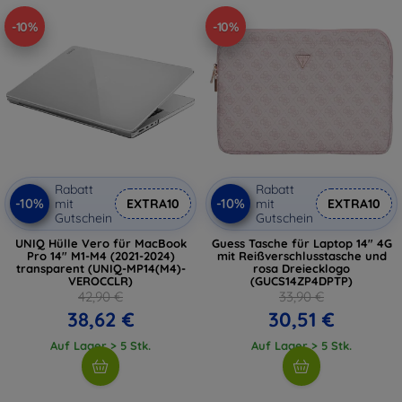
-10%
-10%
Rabatt
Rabatt
-10%
-10%
mit
EXTRA10
mit
EXTRA10
Gutschein
Gutschein
UNIQ Hülle Vero für MacBook
Guess Tasche für Laptop 14" 4G
Pro 14" M1-M4 (2021-2024)
mit Reißverschlusstasche und
transparent (UNIQ-MP14(M4)-
rosa Dreiecklogo
VEROCCLR)
(GUCS14ZP4DPTP)
42,90 €
33,90 €
38,62 €
30,51 €
Auf Lager > 5 Stk.
Auf Lager > 5 Stk.