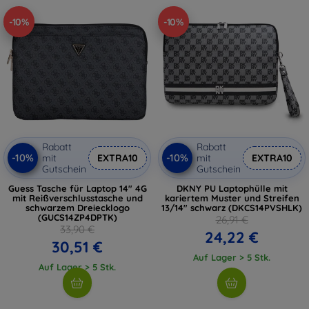
-10%
-10%
Rabatt
Rabatt
-10%
-10%
mit
EXTRA10
mit
EXTRA10
Gutschein
Gutschein
Guess Tasche für Laptop 14" 4G
DKNY PU Laptophülle mit
mit Reißverschlusstasche und
kariertem Muster und Streifen
schwarzem Dreiecklogo
13/14" schwarz (DKCS14PVSHLK)
(GUCS14ZP4DPTK)
26,91 €
33,90 €
24,22 €
30,51 €
Auf Lager > 5 Stk.
Auf Lager > 5 Stk.