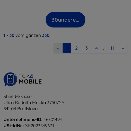
30
andere...
1
-
30
vom ganzen
330
.
2
3
4
11
»
«
1
…
Shield-Sk s.r.o.
Ulica Rudolfa Mocka 3750/2A
841 04 Bratislava
Unternehmens-ID:
46701494
USt-IdNr.:
SK2023549671