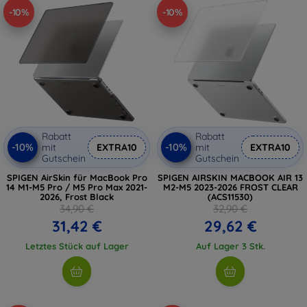
-10%
-10%
legen.
Rabatt
Rabatt
-10%
-10%
mit
EXTRA10
mit
EXTRA10
Gutschein
Gutschein
SPIGEN AirSkin für MacBook Pro
SPIGEN AIRSKIN MACBOOK AIR 13
14 M1-M5 Pro / M5 Pro Max 2021-
M2-M5 2023-2026 FROST CLEAR
2026, Frost Black
(ACS11530)
34,90 €
32,90 €
31,42 €
29,62 €
Letztes Stück auf Lager
Auf Lager 3 Stk.