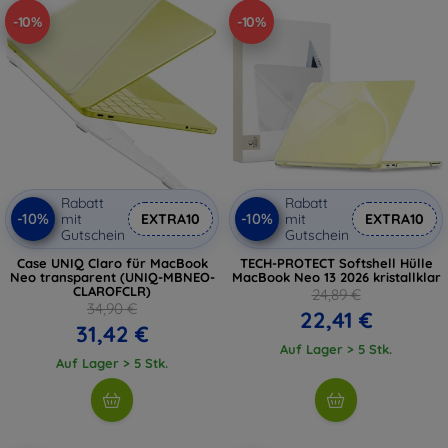
-10%
-10%
Rabatt
Rabatt
-10%
-10%
mit
EXTRA10
mit
EXTRA10
Gutschein
Gutschein
Case UNIQ Claro für MacBook
TECH-PROTECT Softshell Hülle
Neo transparent (UNIQ-MBNEO-
MacBook Neo 13 2026 kristallklar
CLAROFCLR)
24,89 €
34,90 €
22,41 €
31,42 €
Auf Lager > 5 Stk.
Auf Lager > 5 Stk.