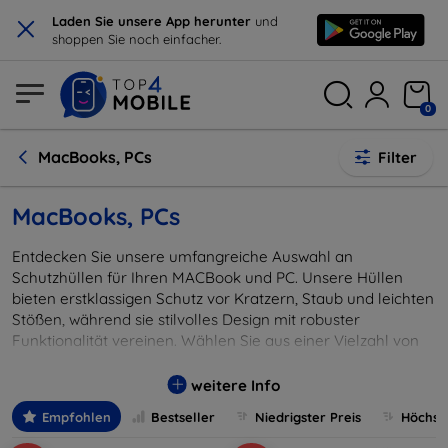
×
Laden Sie unsere App herunter
und
shoppen Sie noch einfacher.
0
MacBooks, PCs
Filter
MacBooks, PCs
Entdecken Sie unsere umfangreiche Auswahl an
Schutzhüllen für Ihren MACBook und PC. Unsere Hüllen
bieten erstklassigen Schutz vor Kratzern, Staub und leichten
Stößen, während sie stilvolles Design mit robuster
Funktionalität vereinen. Wählen Sie aus einer Vielzahl von
Materialien, Farben und Mustern, um die perfekte Hülle zu
finden, die Ihren individuellen Stil und Ihre täglichen
weitere Info
Anforderungen erfüllt. Egal ob unterwegs oder im Büro, mit
Empfohlen
Bestseller
Niedrigster Preis
Höchste
unseren Schutzhüllen bleibt Ihr Gerät sicher und sieht dabei
gut aus. Ideal für alle, die Wert auf Qualität und Ästhetik