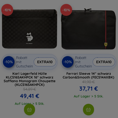
-10%
-10%
Rabatt
Rabatt
-10%
-10%
mit
EXTRA10
mit
EXTRA10
Gutschein
Gutschein
Karl Lagerfeld Hülle
Ferrari Sleeve 14" schwarz
KLCS16SAKHPCK 16" schwarz
Carbon&Smooth (FECS14AXBK)
Saffiano Monogram Choupette
41,90 €
(KLCS16SAKHPCK)
37,71 €
54,89 €
49,41 €
Auf Lager > 5 Stk.
Auf Lager > 5 Stk.