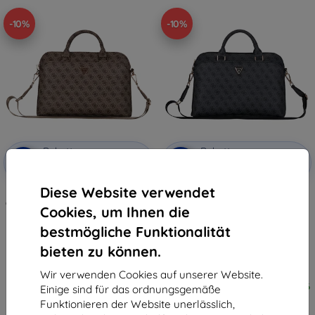
-10%
-10%
Rabatt
Rabatt
-10%
-10%
mit
EXTRA10
mit
EXTRA10
Gutschein
Gutschein
Diese Website verwendet
Guess PU 4G Dreieckslogo
Guess PU 4G Triangle Logo
Computertasche 13/14/15" braun
Notebook-Tasche 13/14/15"
Cookies, um Ihnen die
(GUCB15P4DPTW)
schwarz (GUCB15P4DPTK)
57,91 €
59,90 €
bestmögliche Funktionalität
52,11 €
53,92 €
bieten zu können.
Auf Lager > 5 Stk.
Auf Lager 2 Stk.
Wir verwenden Cookies auf unserer Website.
Auf dem Weg 1 Stücke 10. 8. 2026
Einige sind für das ordnungsgemäße
Funktionieren der Website unerlässlich,