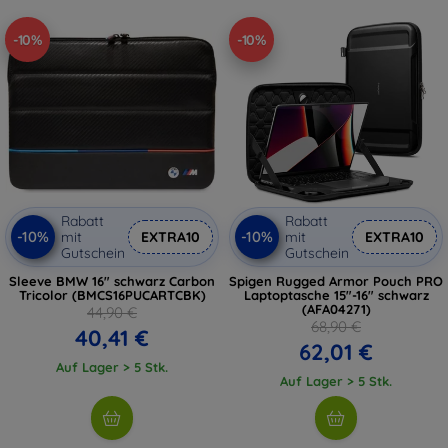
-10%
-10%
Rabatt
Rabatt
-10%
-10%
mit
EXTRA10
mit
EXTRA10
Gutschein
Gutschein
Sleeve BMW 16" schwarz Carbon
Spigen Rugged Armor Pouch PRO
Tricolor (BMCS16PUCARTCBK)
Laptoptasche 15"-16" schwarz
(AFA04271)
44,90 €
68,90 €
40,41 €
62,01 €
Auf Lager > 5 Stk.
Auf Lager > 5 Stk.