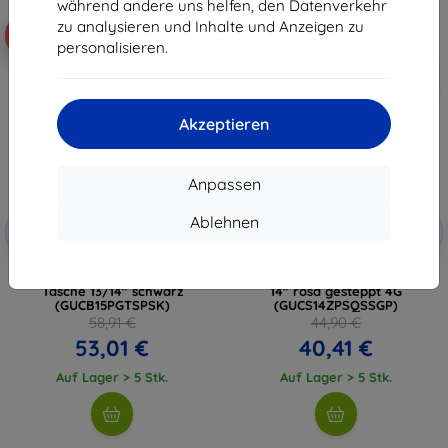
während andere uns helfen, den Datenverkehr
zu analysieren und Inhalte und Anzeigen zu
-10%
-10%
personalisieren.
Akzeptieren
Anpassen
Rabatt
Rabatt
Ablehnen
-10%
-10%
mit
EXTRA10
mit
EXTRA10
Gutschein
Gutschein
Guess PU genarbte Laptop-
Guess Sleeve GUCS14ZPSQSSGP
Tasche 13/14" schwarz
14" rosa gesteppt 4G
(GUCB15PGTSPSK)
(GUCS14ZPSQSSGP)
58,91 €
44,90 €
53,01 €
40,41 €
Auf Lager > 5 Stk.
Auf Lager > 5 Stk.