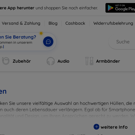
sere App herunter
und shoppen Sie noch einfacher.
Versand & Zahlung
Blog
Cashback
Widerrufsbelehrung
en Sie Beratung?
lkommen in unserem
p.
|
Zubehör
Audio
Armbänder
en
en Sie unsere vielfältige Auswahl an hochwertigen Hüllen, die ni
n auch deren Lebensdauer verlängern. Egal ob für Smartphones
onalität und Design, um Ihren Ansprüchen gerecht zu werden. Wä
rben, um Ihren persönlichen Stil perfekt zu unterstreichen.
weitere Info