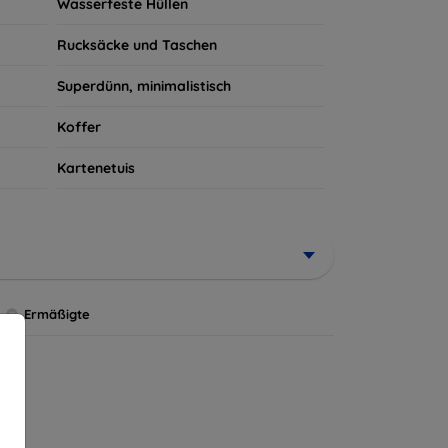
Wasserfeste Hüllen
Rucksäcke und Taschen
Superdünn, minimalistisch
Koffer
Kartenetuis
Ermäßigte