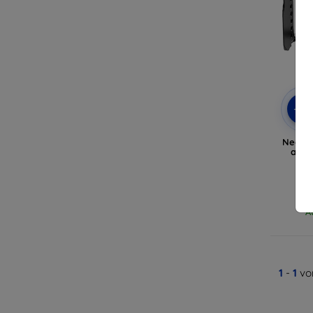
-5%
Neewer
a7R 
A
1
-
1
vo