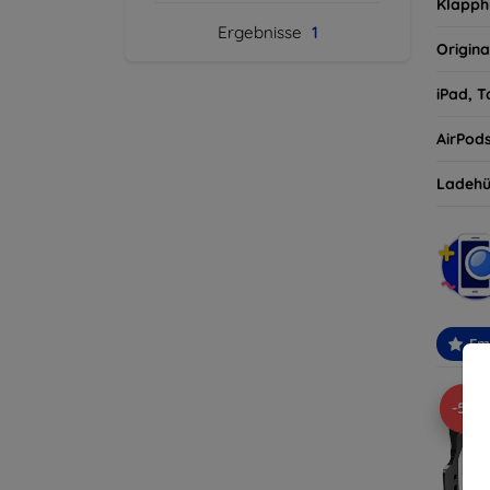
Klapph
Ergebnisse
1
Origina
iPad, T
AirPod
Ladehü
Em
-5%