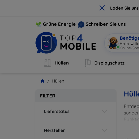
×
Laden Sie un
Grüne Energie
Schreiben Sie uns
Benötig
Hallo, wil
Online-Sho
Hüllen
Displayschutz
Hüllen
Hüll
FILTER
Entdeck
Lieferstatus
sonder
Funkti
und Fa
Hersteller