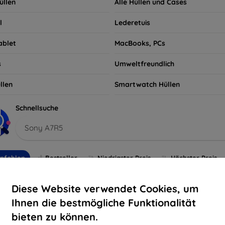
üllen
Alle Hüllen und Cases
l
Lederetuis
ablet
MacBooks, PCs
s
Umweltfreundlich
llen
Smartwatch Hüllen
Schnellsuche
Sony A7R5
pfohlen
Bestseller
Niedrigster Preis
Höchster Preis
Diese Website verwendet Cookies, um
Ihnen die bestmögliche Funktionalität
bieten zu können.