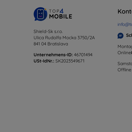
Kont
info@t
Shield-Sk s.r.o.
Sc
Ulica Rudolfa Mocka 3750/2A
841 04 Bratislava
Montag
Online
Unternehmens-ID:
46701494
USt-IdNr.:
SK2023549671
Samsta
Offline