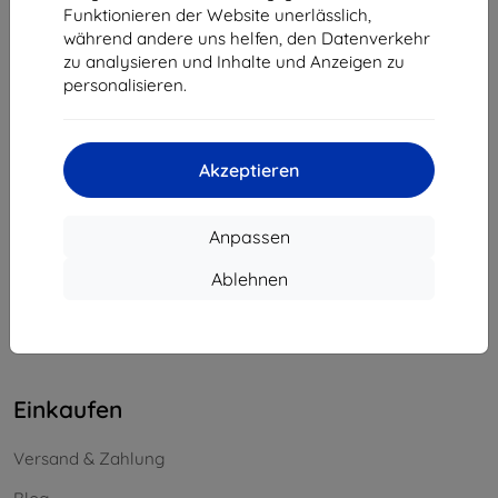
Funktionieren der Website unerlässlich,
Unternehmens-ID:
46701494
während andere uns helfen, den Datenverkehr
USt-IdNr.:
SK2023549671
zu analysieren und Inhalte und Anzeigen zu
personalisieren.
Kontakt
info@top4mobile.eu
Akzeptieren
Schreiben Sie uns
Anpassen
Montag bis Freitag:
Online
8:00 - 16:00
Ablehnen
Samstag und Sonntag:
Offline
Einkaufen
Versand & Zahlung