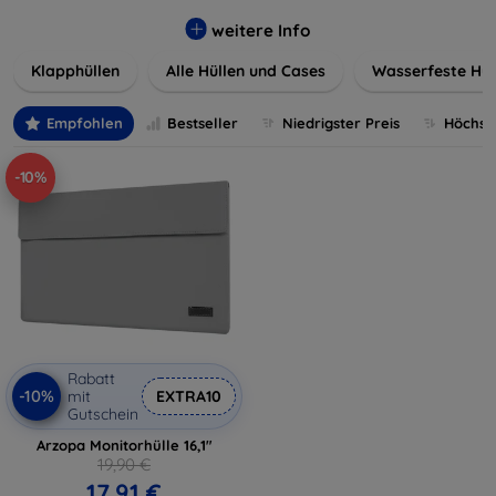
werden. Wählen Sie aus einer Vielzahl von Materialien und
Farben, um Ihren persönlichen Stil perfekt zu
weitere Info
unterstreichen.
Klapphüllen
Alle Hüllen und Cases
Wasserfeste Hül
Empfohlen
Bestseller
Niedrigster Preis
Höchste
-10%
Rabatt
-10%
mit
EXTRA10
Gutschein
Arzopa Monitorhülle 16,1"
19,90 €
17,91 €