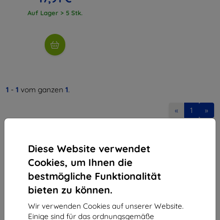
Auf Lager > 5 Stk.
1
-
1
vom ganzen
1
.
«
1
»
Diese Website verwendet
Cookies, um Ihnen die
bestmögliche Funktionalität
bieten zu können.
Shield-Sk s.r.o.
Ulica Rudolfa Mocka 3750/2A
Wir verwenden Cookies auf unserer Website.
841 04 Bratislava
Einige sind für das ordnungsgemäße