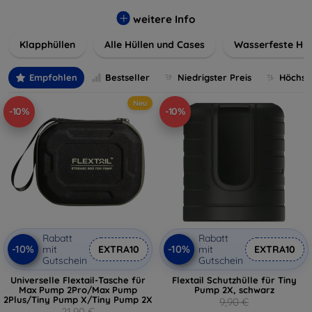
werden. Wählen Sie aus einer Vielzahl von Materialien und
Farben, um Ihren persönlichen Stil perfekt zu
weitere Info
unterstreichen.
Klapphüllen
Alle Hüllen und Cases
Wasserfeste Hül
Empfohlen
Bestseller
Niedrigster Preis
Höchste
Neu
-10%
-10%
Rabatt
Rabatt
-10%
-10%
mit
EXTRA10
mit
EXTRA10
Gutschein
Gutschein
Universelle Flextail-Tasche für
Flextail Schutzhülle für Tiny
Max Pump 2Pro/Max Pump
Pump 2X, schwarz
2Plus/Tiny Pump X/Tiny Pump 2X
9,90 €
21,90 €