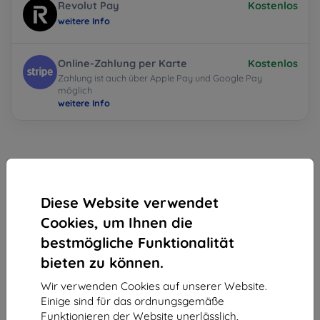
Revolut Pay
Kostenlos
weitere Info
Online-Zahlung per Karte
Kostenlos
Zahlung ist auch über Apple Pay und Google Pay
möglich
weitere Info
Diese Website verwendet
Cookies, um Ihnen die
bestmögliche Funktionalität
Shield-Sk s.r.o.
bieten zu können.
Ulica Rudolfa Mocka 3750/2A
841 04 Bratislava
Wir verwenden Cookies auf unserer Website.
Einige sind für das ordnungsgemäße
Unternehmens-ID:
46701494
Funktionieren der Website unerlässlich,