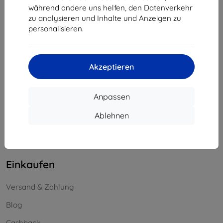
USt-IdNr.:
SK2023549671
während andere uns helfen, den Datenverkehr
zu analysieren und Inhalte und Anzeigen zu
personalisieren.
Kontakt
info@top4mobile.eu
Akzeptieren
Schreiben Sie uns
Montag bis Freitag:
Anpassen
Online
8:00 - 16:00
Ablehnen
Samstag und Sonntag:
Offline
Einkaufen
Versand & Zahlung
Blog
Cashback