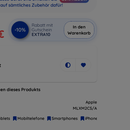
auf sämtliches Zubehör dafür!
Rabatt mit
In den
-10%
Gutschein
€
Warenkorb
EXTRA10
t
en dieses Produkts
Apple
MLXM2CS/A
blets
Mobiltelefone
Smartphones
iPhone