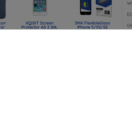
W
E
kon
XQISIT Screen
3MK FlexibleGlass
G
für
Protector AS 2 Stk.
iPhone 5/5S/SE
für IPHONE
hybrides Schutzglas
mm
5/5s/5C/SE klar
G
10,90 €
0)
(22927)
8,18 €
38,90 €
Au
18,67 €
Di
F
3MK FlexibleGlass
ne
3MK Apple iPhone
Lite iPhone 5/5/SE
rmor
5/5S/SE - 3mk
Hybridglas Lite
SilverProtection+
(5903108305112)
8,90 €
12,90 €
5,93 €
9,67 €