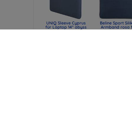
UNIQ Sleeve Cyprus
Beline Sport Sili
für Laptop 14" abyss
Armband rosa 
blue,
Apple Watch
wasserabweisendes
42/44/45/49
Neopren (UNIQ-
(590442291990
CYPRUS (14) -
48,90 €
ABSBLUE)
36,68 €
29,90 €
22,43 €
UNIQ Laptop-Hülle
3MK Apple iPho
Cyprus 16" marl gray,
5/5S/SE - 3mk A
wasserabweisendes
Case
Neopren (UNIQ-
12,90 €
CYPRUS (16) -
MALGRY)
9,67 €
34,90 €
26,18 €