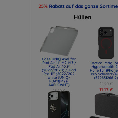
25%
Rabatt auf das ganze Sortim
Hüllen
Case UNIQ Axel for
iPad Air 11" M2-M3 /
Tactical MagFo
iPad Air 10.9"
Hyperstealth 2
(2022/2020) / iPad
Hülle für iPhone
Pro 11" (2022/202
Pro Schwarz/R
white (UNIQ-
(57983126612
PDA11(M2)-
14,90 €
AXELCWHT)
11,17 €
25,89 €
19,42 €