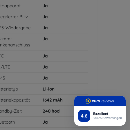
toapparat
Ja
tegrierter Blitz
Ja
P3-Wiedergabe
Ja
,5-mm-
Ja
inkenanschluss
FC
Ja
G/LTE
Ja
MS
Ja
tterietyp
Li-ion
tteriekapazität
1642
mAh
andby-Zeit
240
hod
Exzellent
4.6
13575 Bewertungen
uetooth
Ja