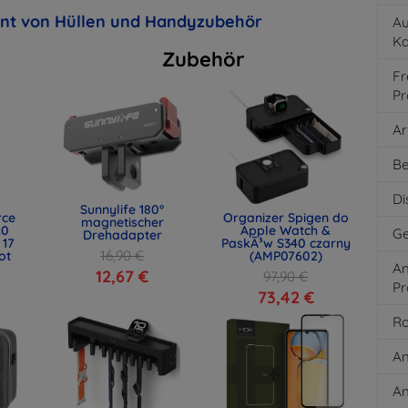
ent von Hüllen und Handyzubehör
Au
K
Zubehör
Fr
Pr
Ar
Be
Di
Sunnylife 180°
rce
Organizer Spigen do
magnetischer
.0
Apple Watch &
Ge
Drehadapter
 17
PaskÃ³w S340 czarny
16,90 €
ot
(AMP07602)
An
)
12,67 €
97,90 €
Pr
73,42 €
Ro
An
An