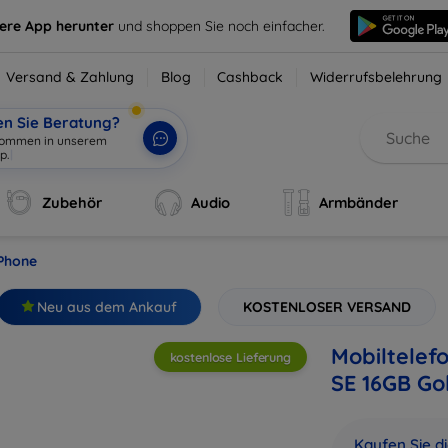
sere App herunter
und shoppen Sie noch einfacher.
Versand & Zahlung
Blog
Cashback
Widerrufsbelehrung
en Sie Beratung?
Zubehör
Audio
Armbänder
iPhone
Neu aus dem Ankauf
KOSTENLOSER VERSAND
Mobiltelef
kostenlose Lieferung
SE 16GB Go
Kaufen Sie d