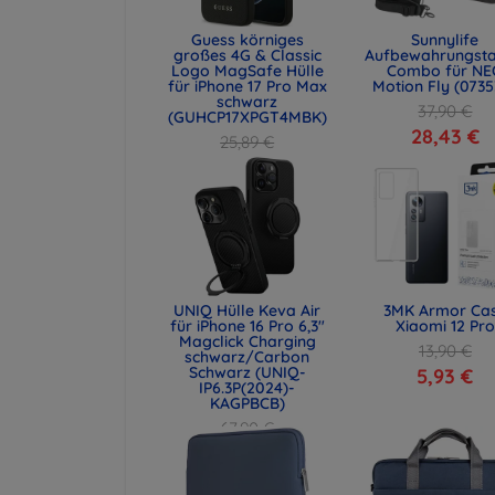
Guess körniges
Sunnylife
großes 4G & Classic
Aufbewahrungst
Logo MagSafe Hülle
Combo für NE
für iPhone 17 Pro Max
Motion Fly (0735
schwarz
37,90 €
(GUHCP17XPGT4MBK)
28,43 €
25,89 €
19,42 €
UNIQ Hülle Keva Air
3MK Armor Ca
für iPhone 16 Pro 6,3"
Xiaomi 12 Pro
Magclick Charging
13,90 €
schwarz/Carbon
Schwarz (UNIQ-
5,93 €
IP6.3P(2024)-
KAGPBCB)
67,90 €
50,93 €