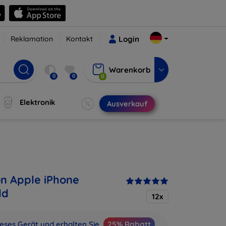
Reklamation
Kontakt
Login
Warenkorb
0
0
0
Elektronik
Ausverkauf
on Apple iPhone
ld
12x
ieses Gerät und erhalten Sie
25% Rabatt