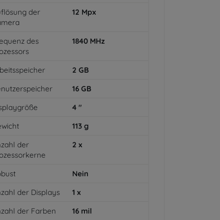
flösung der
12
Mpx
amera
equenz des
1840
MHz
ozessors
beitsspeicher
2
GB
nutzerspeicher
16
GB
splaygröße
4
"
wicht
113
g
zahl der
2
x
ozessorkerne
bust
Nein
zahl der Displays
1
x
zahl der Farben
16
mil