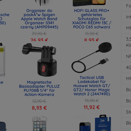
Fo
Organizer do
HOFI GLASS PRO+
asche
paskÃ³w Spigen
gehärtetes
In
O
Apple Watch Band
Schutzglas für
30)
Organizer S341
XIAOMI REDMI 13C /
czarny (AMP09445)
POCO C65 schwarz
M
39,90 €
11,90 €
3
26,93 €
8,93 €
Kl
N
4
Tactical USB
M
Ladekabel für
se
Magnetische
Huawei Watch GT/
Basisadapter PULUZ
Ba
GT2/ Honor Magic
PU708B 1/4" für
Watch 2 (2447490)
Action-Kamera
15,90 €
Ba
12,90 €
11,92 €
8,93 €
St
Bl