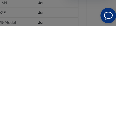
LAN
Ja
DGE
Ja
PS-Modul
Ja
PRS
Ja
flösung des
1136 x 640
splays
arbe
Gold