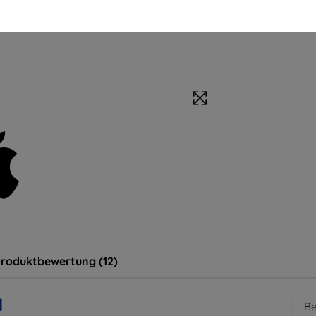
roduktbewertung (12)
d
Be