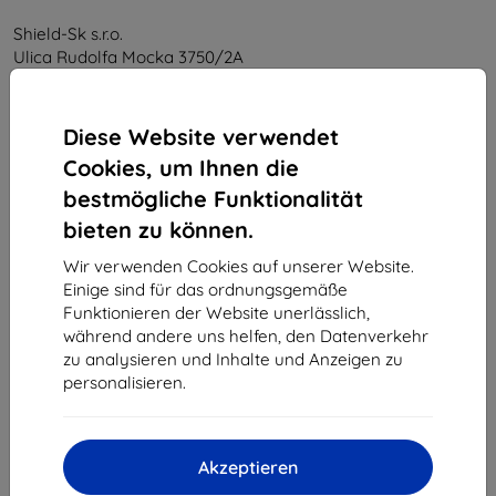
Shield-Sk s.r.o.
Ulica Rudolfa Mocka 3750/2A
841 04 Bratislava
Unternehmens-ID:
46701494
Diese Website verwendet
USt-IdNr.:
SK2023549671
Cookies, um Ihnen die
bestmögliche Funktionalität
Kontakt
bieten zu können.
info@top4mobile.eu
Wir verwenden Cookies auf unserer Website.
Einige sind für das ordnungsgemäße
Schreiben Sie uns
Funktionieren der Website unerlässlich,
während andere uns helfen, den Datenverkehr
Montag bis Freitag:
zu analysieren und Inhalte und Anzeigen zu
Online
8:00 - 16:00
personalisieren.
Samstag und Sonntag:
Offline
Akzeptieren