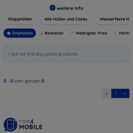
werden. Wählen Sie aus einer Vielzahl von Materialien und
Farben, um Ihren persönlichen Stil perfekt zu
weitere Info
unterstreichen.
Klapphüllen
Alle Hüllen und Cases
Wasserfeste Hül
Empfohlen
Bestseller
Niedrigster Preis
Höchste
I did not find any active products.
0
-
0
vom ganzen
0
.
«
1
»