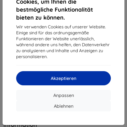
Cookies, um Ihnen die
Montag bis Freitag:
bestmögliche Funktionalität
Online
8:00 - 16:00
bieten zu können.
Samstag und Sonntag:
Wir verwenden Cookies auf unserer Website.
Offline
Einige sind für das ordnungsgemäße
Funktionieren der Website unerlässlich,
während andere uns helfen, den Datenverkehr
Einkaufen
zu analysieren und Inhalte und Anzeigen zu
personalisieren.
Versand & Zahlung
Blog
Akzeptieren
Cashback
Widerrufsbelehrung
Anpassen
Reklamation
Ablehnen
Kontakt
Information