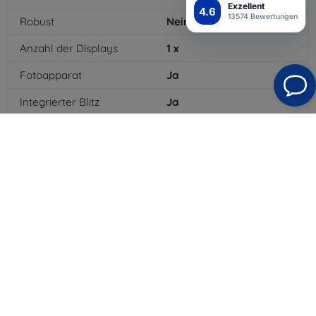
Exzellent
4.6
13574 Bewertungen
Robust
Nein
Anzahl der Displays
1
x
Fotoapparat
Ja
Integrierter Blitz
Ja
MP3-Wiedergabe
Ja
3,5-mm-Klinkenanschluss
Nein
NFC
Ja
4G/LTE
Ja
MMS
Ja
Batterietyp
Li-ion
Batteriekapazität
1960
mAh