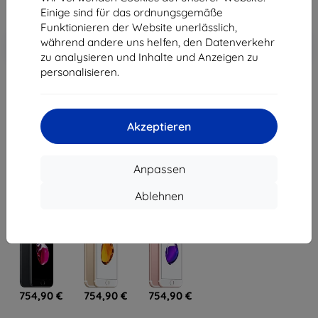
ohne MWSt
570,93 €
Einige sind für das ordnungsgemäße
Funktionieren der Website unerlässlich,
In den
Rabatt mit Gutschein
während andere uns helfen, den Datenverkehr
-10%
EXTRA10
Warenkorb
zu analysieren und Inhalte und Anzeigen zu
personalisieren.
ausverkauft
Akzeptieren
ausverkauft
Anpassen
Weitere Varianten dieses Produkts
Ablehnen
754,90 €
754,90 €
754,90 €