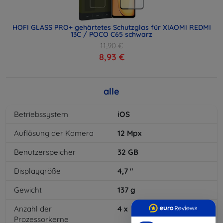
HOFI GLASS PRO+ gehärtetes Schutzglas für XIAOMI REDMI
13C / POCO C65 schwarz
11,90 €
8,93 €
alle
Betriebssystem
iOS
Auflösung der Kamera
12
Mpx
Benutzerspeicher
32
GB
Displaygröße
4,7
"
Gewicht
137
g
Anzahl der
4
x
Prozessorkerne