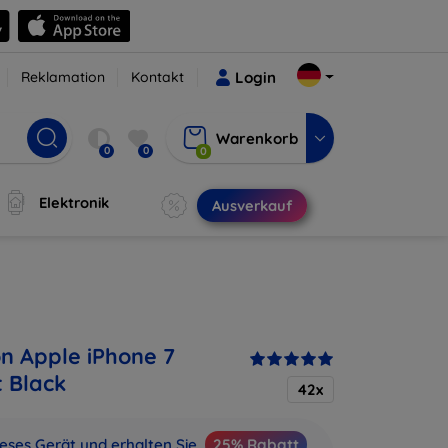
Reklamation
Kontakt
Login
Warenkorb
0
0
0
Elektronik
Ausverkauf
on Apple iPhone 7
t Black
42x
ieses Gerät und erhalten Sie
25% Rabatt