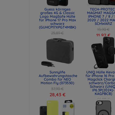
Guess körniges
TECH-PROTEC
großes 4G & Classic
MAGMAT MAGS
Logo MagSafe Hülle
IPHONE 7 / 8 /
für iPhone 17 Pro Max
2020 / 2022 M
schwarz
SCHWARZ
(GUHCP17XPGT4MBK)
15,90 €
25,89 €
11,92 €
19,42 €
Sunnylife
UNIQ Hülle Keva
Aufbewahrungstasche
für iPhone 16 Pro 
Combo für NEO
Magclick Charg
Motion Fly (073530)
schwarz/Carb
Schwarz (UNI
37,90 €
IP6.3P(2024)-
KAGPBCB)
28,43 €
66,90 €
50,18 €