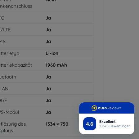
inkenanschluss
FC
Ja
G/LTE
Ja
MS
Ja
tterietyp
Li-ion
tteriekapazität
1960
mAh
uetooth
Ja
LAN
Ja
DGE
Ja
PS-Modul
Ja
Exzellent
4.6
flösung des
1334 × 750
13573 Bewertungen
splays