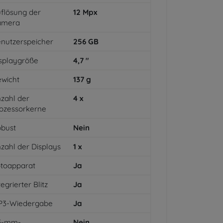
flösung der
12
Mpx
amera
nutzerspeicher
256
GB
splaygröße
4,7
"
wicht
137
g
zahl der
4
x
ozessorkerne
bust
Nein
zahl der Displays
1
x
toapparat
Ja
tegrierter Blitz
Ja
P3-Wiedergabe
Ja
,5-mm-
Nein