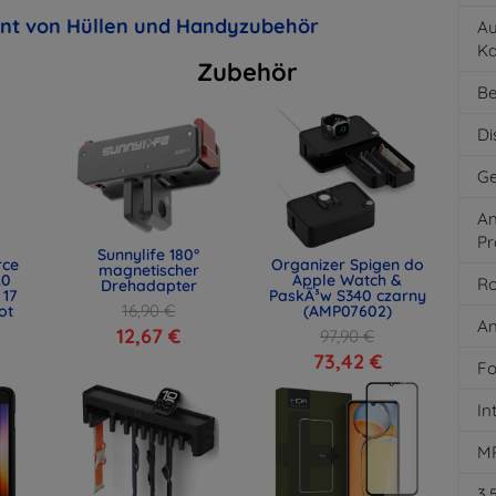
ent von Hüllen und Handyzubehör
Au
K
Zubehör
Be
Di
Ge
An
Pr
Sunnylife 180°
rce
Organizer Spigen do
magnetischer
.0
Apple Watch &
Ro
Drehadapter
 17
PaskÃ³w S340 czarny
16,90 €
ot
(AMP07602)
An
)
12,67 €
97,90 €
73,42 €
Fo
In
M
3