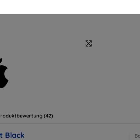
roduktbewertung (42)
t Black
Be