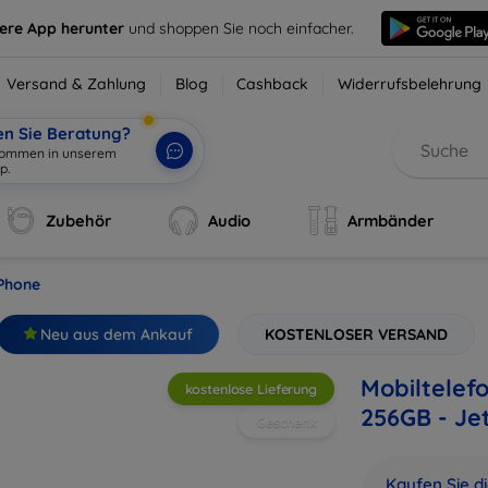
sere App herunter
und shoppen Sie noch einfacher.
Versand & Zahlung
Blog
Cashback
Widerrufsbelehrung
en Sie Beratung?
lkommen in unser
|
Zubehör
Audio
Armbänder
iPhone
Neu aus dem Ankauf
KOSTENLOSER VERSAND
Mobiltelef
kostenlose Lieferung
256GB - Je
Geschenk
Kaufen Sie d