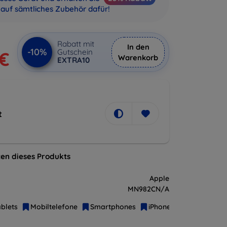
auf sämtliches Zubehör dafür!
Rabatt mit
In den
-10%
Gutschein
 €
Warenkorb
EXTRA10
t
en dieses Produkts
Apple
MN982CN/A
blets
Mobiltelefone
Smartphones
iPhone