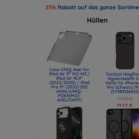
25%
Rabatt auf das ganze Sortim
Hüllen
Case UNIQ Axel for
iPad Air 11" M2-M3 /
Tactical MagFo
iPad Air 10.9"
Hyperstealth 2
(2022/2020) / iPad
Hülle für iPhone
Pro 11" (2022/202
Pro Schwarz/R
white (UNIQ-
(57983126612
PDA11(M2)-
14,90 €
AXELCWHT)
11,17 €
25,89 €
19,42 €