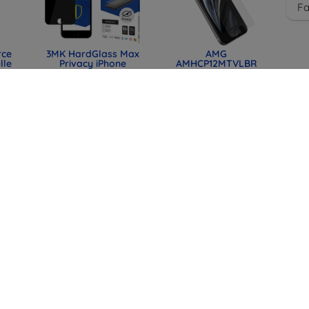
F
rce
3MK HardGlass Max
AMG
lle
Privacy iPhone
AMHCP12MTVLBR
7/8/SE (2020/2022)
transparentes
022
schwarz vollflächiges
Hartgehäuse
199)
Schutz-Panzerglas
Electroplate Vertical
Privacy
für iPhone 12 6,1"
(5903108521307)
22,90 €
15,90 €
17,17 €
11,92 €
Tactical USB
Ladekabel für
otes
HOFI GLASS PRO+
Huawei Watch GT/
e
IPHONE 7 / 8 / SE
GT2/ Honor Magic
2020 / 2022 KLAR
Watch 2 (2447490)
022
9,90 €
69)
15,90 €
7,43 €
11,92 €