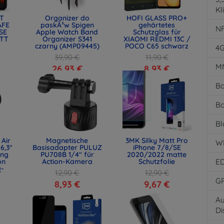
Kl
T
Organizer do
HOFI GLASS PRO+
AFE
paskÃ³w Spigen
gehärtetes
N
 SE
Apple Watch Band
Schutzglas für
ATT
Organizer S341
XIAOMI REDMI 13C /
czarny (AMP09445)
POCO C65 schwarz
4
39,90 €
11,90 €
M
26,93 €
8,93 €
Ba
Ba
Bl
 Air
Magnetische
3MK Silky Matt Pro
W
6,3"
Basisadapter PULUZ
iPhone 7/8/SE
ing
PU708B 1/4" für
2020/2022 matte
on
Action-Kamera
Schutzfolie
E
Q-
12,90 €
12,90 €
G
8,93 €
9,67 €
Au
Di