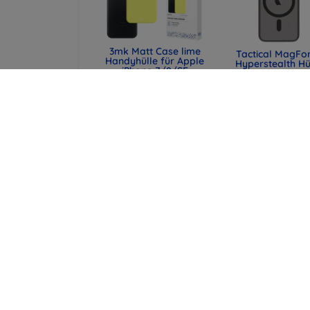
3mk Matt Case lime
Tactical MagFo
Handyhülle für Apple
Hyperstealth Hü
iPhone 7/8/SE
für iPhone
2020/2022
7/8/SE2020/SE2
Asphalt (57983121
10,90 €
14,90 €
8,18 €
11,17 €
Tactical MagForce
Tactical Field N
Hyperstealth 2.0
Hülle für Appl
Hülle für iPhone
iPhone
7/8/SE2020/SE2022
7/8/SE2020/SE2
schwarz/rot
blau (579831061
(57983121197)
11,90 €
14,90 €
8,93 €
11,17 €