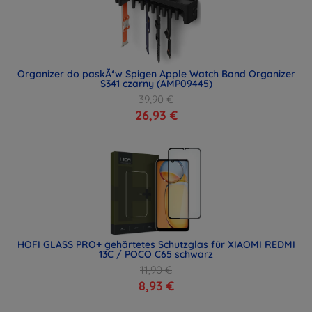
Organizer do paskÃ³w Spigen Apple Watch Band Organizer
S341 czarny (AMP09445)
39,90 €
26,93 €
HOFI GLASS PRO+ gehärtetes Schutzglas für XIAOMI REDMI
13C / POCO C65 schwarz
11,90 €
8,93 €