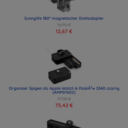
Sunnylife 180° magnetischer Drehadapter
16,90 €
12,67 €
Organizer Spigen do Apple Watch & PaskÃ³w S340 czarny
(AMP07602)
97,90 €
73,42 €