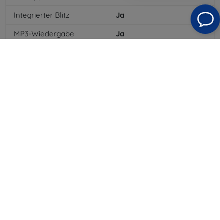
Integrierter Blitz
Ja
MP3-Wiedergabe
Ja
3,5-mm-Klinkenanschluss
Ja
NFC
Nein
4G/LTE
Ja
MMS
Ja
Batterietyp
Li-ion
Batteriekapazität
5000
mAh
Bluetooth
Ja
WLAN
Ja
EDGE
Ja