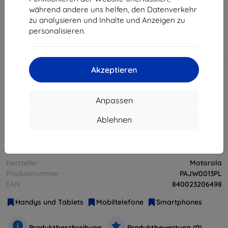
254,61 €
während andere uns helfen, den Datenverkehr
zu analysieren und Inhalte und Anzeigen zu
ohne MWSt
213,96 €
personalisieren.
In den
Rabatt mit Gutschein
-10%
EXTRA10
Warenkorb
Akzeptieren
ausverkauft
Anpassen
Ablehnen
ausverkauft
Hersteller
Motorola
Produktnummer
PAJW0013PL
EAN
840023206498
Handys und Tablets
Mobiltelefone
Smartphones
Produktbeschreibung
Produktbewertung (0)