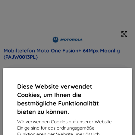
Mobiltelefon Moto One Fusion+ 64Mpx Moonlig
(PAJW0013PL)
Kaufen Sie dieses Gerät und erhalten Sie
25%
Rabatt
auf sämtliches Zubehör dafür!
Diese Website verwendet
Cookies, um Ihnen die
Galaxy A5 (2017) ponúka jedinečný vzhľad vďaka 3D
zadnému sklu v kombinácii s 5.2" Super AMOLED displejom.
bestmögliche Funktionalität
Čisté línie a precízne výrobné spracovanie zaujmú na prvý
bieten zu können.
pohľad
Produktbeschreibung
Wir verwenden Cookies auf unserer Website.
Einige sind für das ordnungsgemäße
282,90 €
Funktionieren der Website unerlässlich,