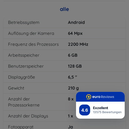
alle
Betriebssystem
Android
Auflösung der Kamera
64
Mpx
Frequenz des Prozessors
2200
MHz
Arbeitsspeicher
6
GB
Benutzerspeicher
128
GB
Displaygröße
6,5
"
Gewicht
210
g
Anzahl der
8
x
Prozessorkerne
Exzellent
4.6
13575 Bewertungen
Anzahl der Displays
1
x
Fotoapparat
Ja