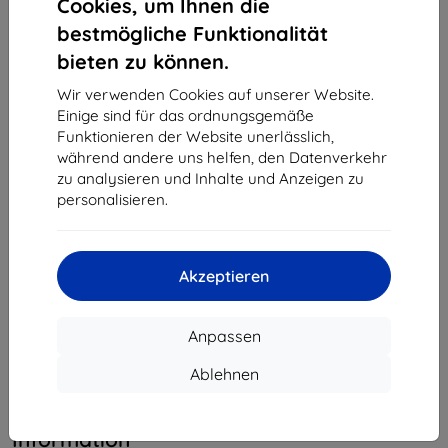
Cookies, um Ihnen die
Montag bis Freitag:
bestmögliche Funktionalität
Online
8:00 - 16:00
bieten zu können.
Samstag und Sonntag:
Wir verwenden Cookies auf unserer Website.
Offline
Einige sind für das ordnungsgemäße
Funktionieren der Website unerlässlich,
während andere uns helfen, den Datenverkehr
Einkaufen
zu analysieren und Inhalte und Anzeigen zu
personalisieren.
Versand & Zahlung
Blog
Akzeptieren
Cashback
Widerrufsbelehrung
Anpassen
Reklamation
Ablehnen
Kontakt
Information