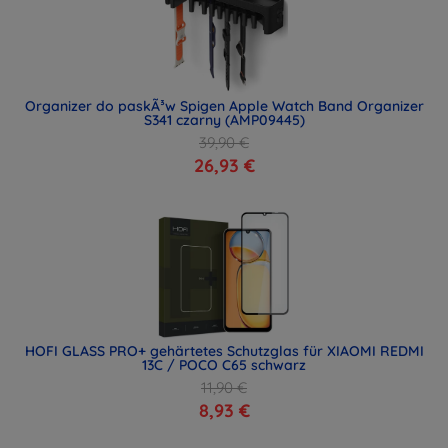
Organizer do paskÃ³w Spigen Apple Watch Band Organizer
S341 czarny (AMP09445)
39,90 €
26,93 €
HOFI GLASS PRO+ gehärtetes Schutzglas für XIAOMI REDMI
13C / POCO C65 schwarz
11,90 €
8,93 €