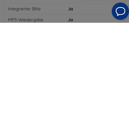
Integrierter Blitz
Ja
MP3-Wiedergabe
Ja
3,5-mm-Klinkenanschluss
Ja
NFC
Nein
4G/LTE
Ja
MMS
Ja
Batterietyp
Li-ion
Batteriekapazität
5000
mAh
Bluetooth
Ja
WLAN
Ja
EDGE
Ja