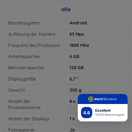
alle
Betriebssystem
Android
Auflösung der Kamera
63
Mpx
Frequenz des Prozessors
1800
MHz
Arbeitsspeicher
6
GB
Benutzerspeicher
128
GB
Displaygröße
6,7
"
Gewicht
205
g
Anzahl der
8
x
Prozessorkerne
Exzellent
4.6
13574 Bewertungen
Anzahl der Displays
1
x
Fotoapparat
Ja