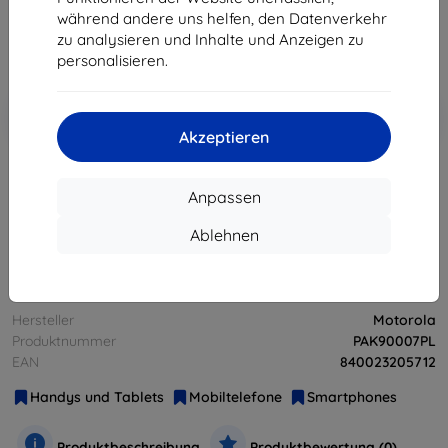
310,41 €
während andere uns helfen, den Datenverkehr
zu analysieren und Inhalte und Anzeigen zu
ohne MWSt
260,85 €
personalisieren.
In den
Rabatt mit Gutschein
-10%
EXTRA10
Warenkorb
Akzeptieren
ausverkauft
Anpassen
Ablehnen
ausverkauft
Hersteller
Motorola
Produktnummer
PAK90007PL
EAN
840023205712
Handys und Tablets
Mobiltelefone
Smartphones
Produktbeschreibung
Produktbewertung (0)