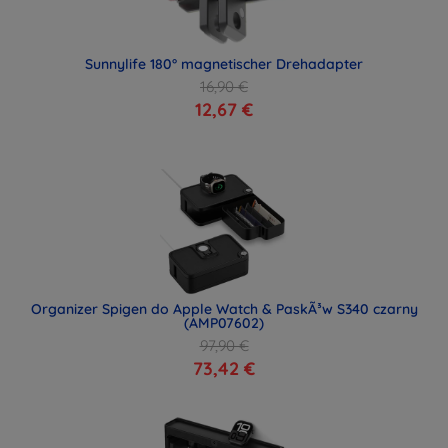
Sunnylife 180° magnetischer Drehadapter
16,90 €
12,67 €
Organizer Spigen do Apple Watch & PaskÃ³w S340 czarny
(AMP07602)
97,90 €
73,42 €