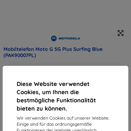
Mobiltelefon Moto G 5G Plus Surfing Blue
(PAK90007PL)
Kaufen Sie dieses Gerät und erhalten Sie
25%
Rabatt
auf sämtliches Zubehör dafür!
Diese Website verwendet
Cookies, um Ihnen die
Galaxy A5 (2017) ponúka jedinečný vzhľad vďaka 3D
zadnému sklu v kombinácii s 5.2" Super AMOLED displejom.
bestmögliche Funktionalität
Čisté línie a precízne výrobné spracovanie zaujmú na prvý
bieten zu können.
pohľad
Produktbeschreibung
Wir verwenden Cookies auf unserer Website.
Einige sind für das ordnungsgemäße
344,90 €
Funktionieren der Website unerlässlich,