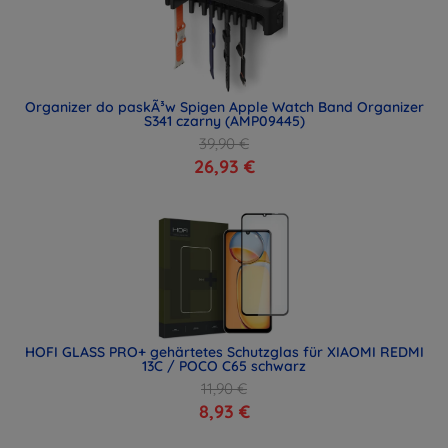
Organizer do paskÃ³w Spigen Apple Watch Band Organizer
S341 czarny (AMP09445)
39,90 €
26,93 €
HOFI GLASS PRO+ gehärtetes Schutzglas für XIAOMI REDMI
13C / POCO C65 schwarz
11,90 €
8,93 €