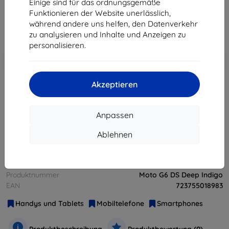
Einige sind für das ordnungsgemäße
129,51 €
Funktionieren der Website unerlässlich,
während andere uns helfen, den Datenverkehr
ohne MWSt
108,83 €
zu analysieren und Inhalte und Anzeigen zu
personalisieren.
In den
Rabatt mit Gutschein
-10%
EXTRA10
Warenkorb
Akzeptieren
ausverkauft
Anpassen
ausverkauft
Ablehnen
Hersteller
Motorola
Produktnummer
Moto G6 DS Deep Indigo
EAN
723755018983
Handys und Tablets
Mobiltelefone
Smartphones
Produktbeschreibung
Produktbewertung (0)