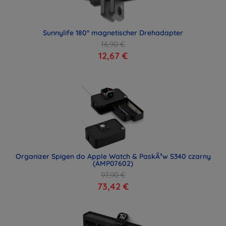
Sunnylife 180° magnetischer Drehadapter
16,90 €
12,67 €
Organizer Spigen do Apple Watch & PaskÃ³w S340 czarny
(AMP07602)
97,90 €
73,42 €