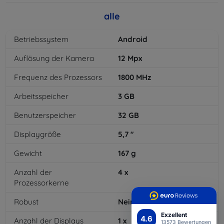
alle
Betriebssystem
Android
Auflösung der Kamera
12
Mpx
Frequenz des Prozessors
1800
MHz
Arbeitsspeicher
3
GB
Benutzerspeicher
32
GB
Displaygröße
5,7
"
Gewicht
167
g
Anzahl der
4
x
Prozessorkerne
Robust
Nein
Exzellent
4.6
Anzahl der Displays
1
x
13573 Bewertungen