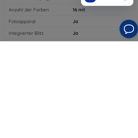
Anzahl der Farben
16
mil
Fotoapparat
Ja
Integrierter Blitz
Ja
MP3-Wiedergabe
Ja
3,5-mm-Klinkenanschluss
Ja
NFC
Ja
4G/LTE
Ja
MMS
Ja
Batterietyp
Li-ion
Batteriekapazität
4000
mAh
Bluetooth
Ja