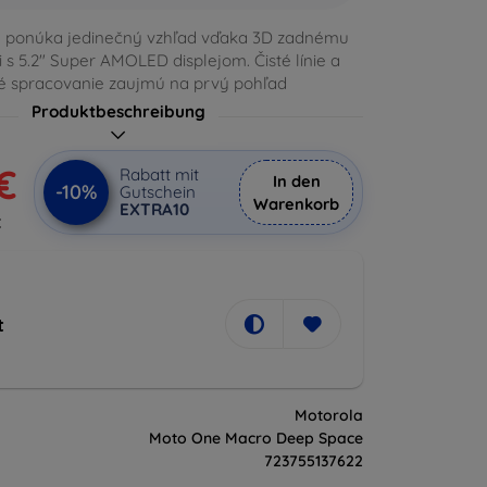
) ponúka jedinečný vzhľad vďaka 3D zadnému
i s 5.2" Super AMOLED displejom. Čisté línie a
é spracovanie zaujmú na prvý pohľad
Produktbeschreibung
€
Rabatt mit
In den
-10%
Gutschein
Warenkorb
EXTRA10
€
t
Motorola
Moto One Macro Deep Space
723755137622