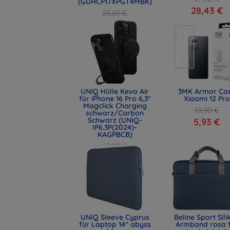
(GUHCP17XPGT4MBK)
28,43 €
25,89 €
19,42 €
UNIQ Hülle Keva Air
3MK Armor Ca
für iPhone 16 Pro 6,3"
Xiaomi 12 Pro
Magclick Charging
13,90 €
schwarz/Carbon
Schwarz (UNIQ-
5,93 €
IP6.3P(2024)-
KAGPBCB)
67,90 €
50,93 €
UNIQ Sleeve Cyprus
Beline Sport Sili
für Laptop 14" abyss
Armband rosa 