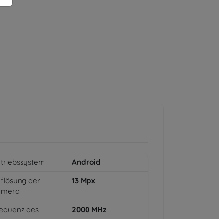
triebssystem
Android
flösung der
13
Mpx
amera
equenz des
2000
MHz