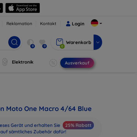
Reklamation
Kontakt
Login
Warenkorb
0
0
0
Elektronik
Ausverkauf
on Moto One Macro 4/64 Blue
ieses Gerät und erhalten Sie
25% Rabatt
auf sämtliches Zubehör dafür!