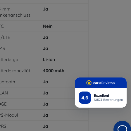
,5-mm-
Ja
inkenanschluss
FC
Nein
G/LTE
Ja
MS
Ja
tterietyp
Li-ion
tteriekapazität
4000
mAh
uetooth
Ja
LAN
Ja
Exzellent
4.6
13574 Bewertungen
DGE
Ja
PS-Modul
Ja
PRS
Ja