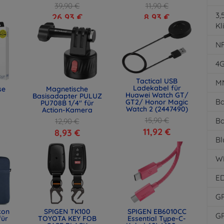
39,90 €
11,90 €
3
26,93 €
8,93 €
Kl
N
4
Tactical USB
M
Ladekabel für
se
Magnetische
Huawei Watch GT/
Basisadapter PULUZ
Ba
GT2/ Honor Magic
PU708B 1/4" für
Watch 2 (2447490)
Action-Kamera
15,90 €
Ba
12,90 €
11,92 €
8,93 €
Bl
W
E
G
kon
SPIGEN TK100
SPIGEN EB6010CC
G
für
TOYOTA KEY FOB
Essential Type-C-