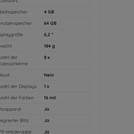
ozessors
beitsspeicher
4
GB
nutzerspeicher
64
GB
splaygröße
6,2
"
wicht
184
g
zahl der
8
x
ozessorkerne
bust
Nein
zahl der Displays
1
x
zahl der Farben
16
mil
toapparat
Ja
tegrierter Blitz
Ja
P3-Wiedergabe
Ja