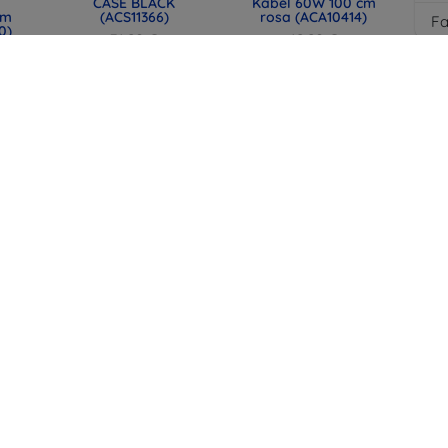
CASE BLACK
Kabel 60W 100 cm
mm
(ACS11366)
rosa (ACA10414)
F
0)
31,90 €
12,90 €
23,93 €
9,67 €
lle
SPIGEN EB6015CC
SPIGEN EB6015CC
mit
Essential USB-C-
Essential USB-C-
t,
Kabel 60W 150 cm
Kabel 60W 150 cm
44)
weiß (ACA10416)
Schwarz (ACA10417)
12,90 €
12,90 €
9,67 €
9,67 €
alle