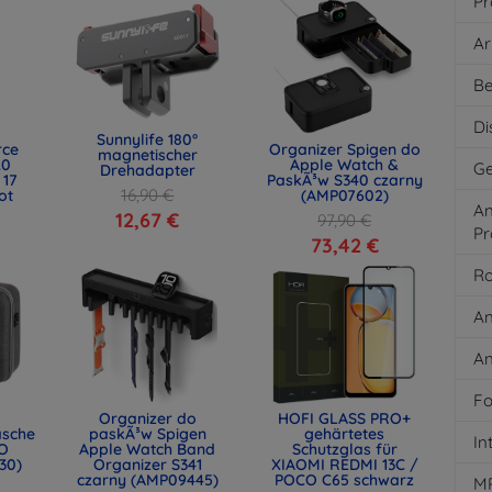
Pr
Ar
Be
Di
Sunnylife 180°
rce
Organizer Spigen do
magnetischer
.0
Apple Watch &
Ge
Drehadapter
 17
PaskÃ³w S340 czarny
16,90 €
ot
(AMP07602)
An
)
12,67 €
97,90 €
Pr
73,42 €
Ro
An
An
Fo
Organizer do
HOFI GLASS PRO+
asche
paskÃ³w Spigen
gehärtetes
In
O
Apple Watch Band
Schutzglas für
30)
Organizer S341
XIAOMI REDMI 13C /
czarny (AMP09445)
POCO C65 schwarz
M