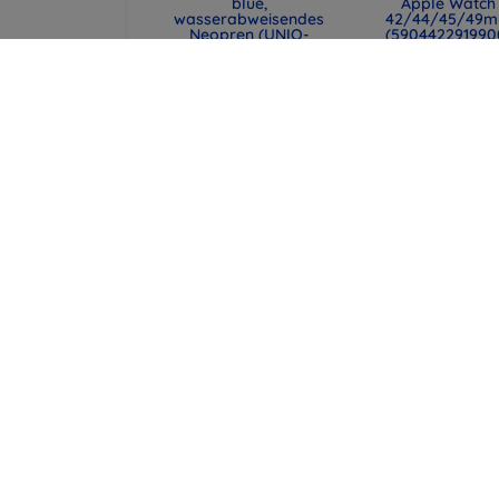
blue,
Apple Watch
wasserabweisendes
42/44/45/49
Neopren (UNIQ-
(590442291990
CYPRUS (14) -
47,90 €
ABSBLUE)
35,93 €
29,90 €
22,43 €
UNIQ Laptop-Hülle
Spigen universe
Cyprus 16" marl gray,
Reisepasshülle 
wasserabweisendes
MagSafe-Walle
Neopren (UNIQ-
schwarz (AFA113
CYPRUS (16) -
43,90 €
MALGRY)
32,93 €
34,90 €
26,18 €
alle