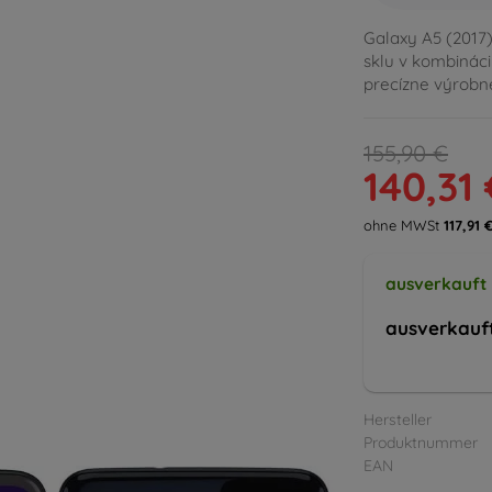
Galaxy A5 (2017
sklu v kombináci
precízne výrobn
155,90 €
140,31 
ohne MWSt
117,91 
ausverkauft
ausverkauf
Hersteller
Produktnummer
EAN