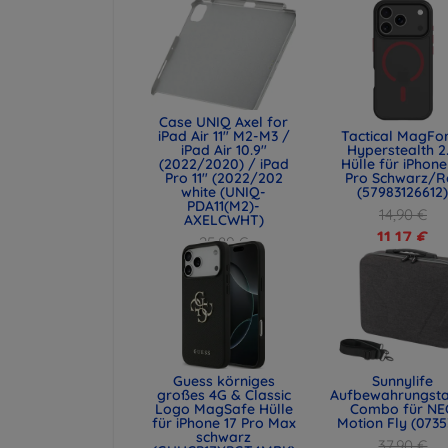
Case UNIQ Axel for
iPad Air 11" M2-M3 /
Tactical MagFo
iPad Air 10.9"
Hyperstealth 2
(2022/2020) / iPad
Hülle für iPhone
Pro 11" (2022/202
Pro Schwarz/R
white (UNIQ-
(57983126612
PDA11(M2)-
14,90 €
AXELCWHT)
11,17 €
25,89 €
19,42 €
Guess körniges
Sunnylife
großes 4G & Classic
Aufbewahrungst
Logo MagSafe Hülle
Combo für NE
für iPhone 17 Pro Max
Motion Fly (0735
schwarz
37,90 €