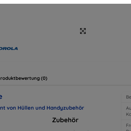
roduktbewertung (0)
e
Be
ent von Hüllen und Handyzubehör
Au
K
Zubehör
Fr