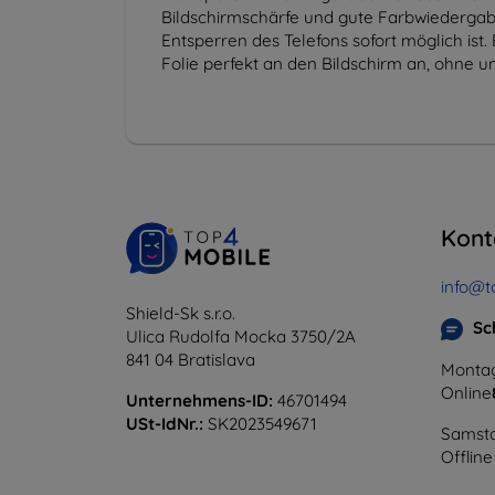
Bildschirmschärfe und gute Farbwiedergabe 
Entsperren des Telefons sofort möglich is
Folie perfekt an den Bildschirm an, ohne 
Kont
info@t
Shield-Sk s.r.o.
Sc
Ulica Rudolfa Mocka 3750/2A
841 04 Bratislava
Montag
Online
Unternehmens-ID:
46701494
USt-IdNr.:
SK2023549671
Samsta
Offline