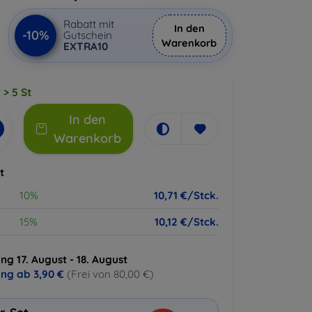
Rabatt mit
In den
-10%
Gutschein
Warenkorb
EXTRA10
 > 5 St
In den
Warenkorb
t
10%
10,71 €/Stck.
15%
10,12 €/Stck.
ng 17. August - 18. August
ung ab
3,90 €
(Frei von 80,00 €)