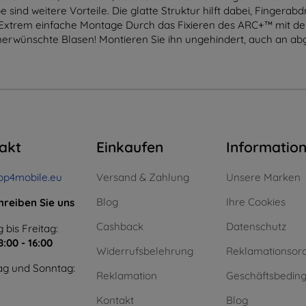
sind weitere Vorteile. Die glatte Struktur hilft dabei, Fingerab
t. Extrem einfache Montage Durch das Fixieren des ARC+™ mit de
unerwünschte Blasen! Montieren Sie ihn ungehindert, auch an a
akt
Einkaufen
Informatio
op4mobile.eu
Versand & Zahlung
Unsere Marken
Blog
Ihre Cookies
hreiben Sie uns
Cashback
Datenschutz
 bis Freitag:
8:00 - 16:00
Widerrufsbelehrung
Reklamationsor
g und Sonntag:
Reklamation
Geschäftsbedin
Kontakt
Blog