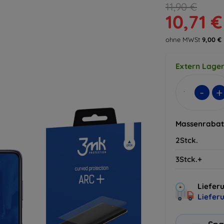
11,90 €
10,71 €
ohne MWSt
9,00 €
Extern Lager
-
+
Massenrabat
2Stck.
3Stck.+
Lieferu
Liefer