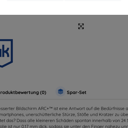
Zubehör
Sc
roduktbewertung (0)
Spar-Set
serter Bildschirm ARC+™ ist eine Antwort auf die Bedürfnisse 
artphones, unerschütterliche Stürze, Stöße und Kratzer zu über
et das? Dass alle kleineren Schäden spontan innerhalb von 24
lie ist nur 0,17 mm dick, sodass sie unter den Finger nahezu un