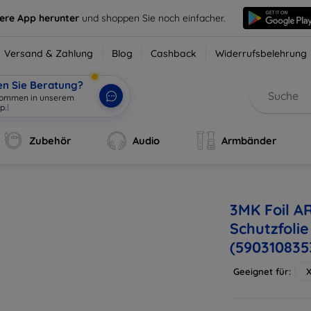
sere App herunter
und shoppen Sie noch einfacher.
Versand & Zahlung
Blog
Cashback
Widerrufsbelehrung
en Sie Beratung?
lkommen in unserem
p.
|
Zubehör
Audio
Armbänder
3MK Foil A
Schutzfoli
(590310835
Geeignet für:
X