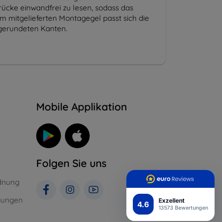
drücke einwandfrei zu lesen, sodass das
m mitgelieferten Montagegel passt sich die
bgerundeten Kanten.
n
Mobile Applikation
Folgen Sie uns
dnung
gungen
Exzellent
4.6
13573 Bewertungen