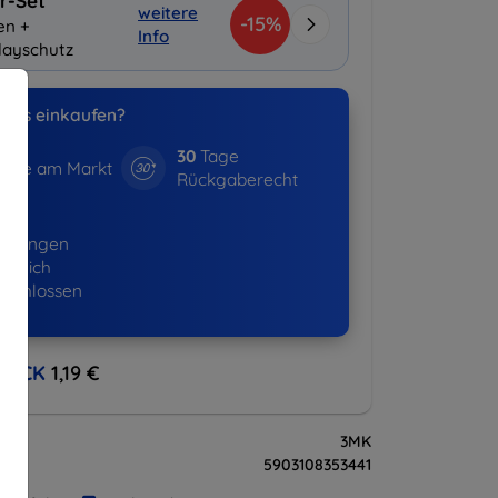
r-Set
weitere
-15%
en +
Info
layschutz
uns einkaufen?
30
Tage
hre am Markt
Rückgaberecht
16+
ellungen
lgreich
eschlossen
BACK
1,19 €
3MK
5903108353441