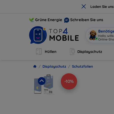
×
Laden Sie un
Grüne Energie
Schreiben Sie uns
Benötig
Hallo, wil
Online-Sho
Hüllen
Displayschutz
Displayschutz
Schutzfolien
-10%