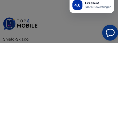
Exzellent
4.6
13574 Bewertungen
Shield-Sk s.r.o.
Ulica Rudolfa Mocka 3750/2A
841 04 Bratislava
Unternehmens-ID:
46701494
USt-IdNr.:
SK2023549671
Kontakt
info@top4mobile.eu
Schreiben Sie uns
Montag bis Freitag: