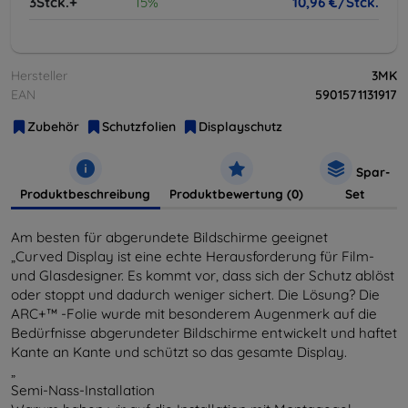
3Stck.+
15%
10,96 €/Stck.
Hersteller
3MK
EAN
5901571131917
Zubehör
Schutzfolien
Displayschutz
Spar-
Produktbeschreibung
Produktbewertung (0)
Set
Am besten für abgerundete Bildschirme geeignet
„Curved Display ist eine echte Herausforderung für Film-
und Glasdesigner. Es kommt vor, dass sich der Schutz ablöst
oder stoppt und dadurch weniger sichert. Die Lösung? Die
ARC+™ -Folie wurde mit besonderem Augenmerk auf die
Bedürfnisse abgerundeter Bildschirme entwickelt und haftet
Kante an Kante und schützt so das gesamte Display.
„
Semi-Nass-Installation