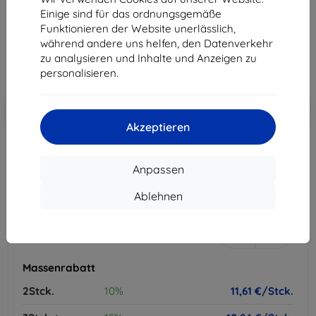
Einige sind für das ordnungsgemäße
12,90 €
Funktionieren der Website unerlässlich,
11,61 €
während andere uns helfen, den Datenverkehr
zu analysieren und Inhalte und Anzeigen zu
ohne MWSt
9,76 €
personalisieren.
In den
Rabatt mit Gutschein
-10%
EXTRA10
Warenkorb
Akzeptieren
ausverkauft
Anpassen
-
+
Ablehnen
ausverkauft
Massenrabatt
2Stck.
10%
11,61 €/Stck.