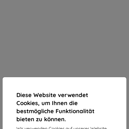
Diese Website verwendet
Schutzfolie 3MK Foil ARC Fullscreen Samsung J730
Cookies, um Ihnen die
J7 2017
bestmögliche Funktionalität
Geeignet für:
Samsung Galaxy J7 2017
bieten zu können.
Produktbeschreibung
Wir verwenden Cookies auf unserer Website.