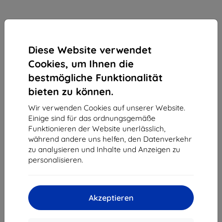
Diese Website verwendet
Cookies, um Ihnen die
bestmögliche Funktionalität
bieten zu können.
Wir verwenden Cookies auf unserer Website.
Einige sind für das ordnungsgemäße
Schutzfolie Matt foil for Baseus Paper-like screen
Funktionieren der Website unerlässlich,
for iPad Mini 4/5 7.9'' (6953156294653)
während andere uns helfen, den Datenverkehr
Geeignet für:
Apple iPad Mini 5
Apple iPad Mini 4
zu analysieren und Inhalte und Anzeigen zu
personalisieren.
10,90 €
9,81 €
Akzeptieren
ohne MWSt
8,24 €