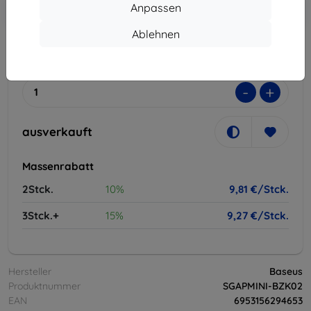
In den
Rabatt mit Gutschein
Anpassen
-10%
EXTRA10
Warenkorb
Ablehnen
ausverkauft
-
+
ausverkauft
Massenrabatt
2Stck.
10%
9,81 €/Stck.
3Stck.+
15%
9,27 €/Stck.
Hersteller
Baseus
Produktnummer
SGAPMINI-BZK02
EAN
6953156294653