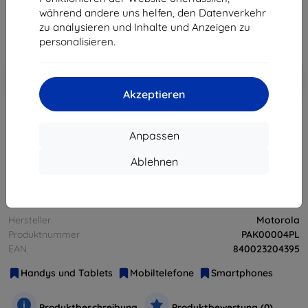
186,21 €
während andere uns helfen, den Datenverkehr
zu analysieren und Inhalte und Anzeigen zu
ohne MWSt
156,48 €
personalisieren.
In den
Rabatt mit Gutschein
-10%
EXTRA10
Warenkorb
Akzeptieren
ausverkauft
Anpassen
Ablehnen
ausverkauft
Hersteller
Motorola
Produktnummer
PAK00004PL
EAN
840023204395
Handys und Tablets
Mobiltelefone
Smartphones
Produktbeschreibung
Produktbewertung (0)