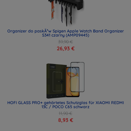
Organizer do paskÃ³w Spigen Apple Watch Band Organizer
S341 czarny (AMP09445)
39,90 €
26,93 €
HOFI GLASS PRO+ gehärtetes Schutzglas für XIAOMI REDMI
13C / POCO C65 schwarz
11,90 €
8,93 €