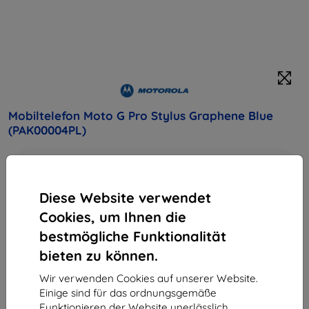
Mobiltelefon Moto G Pro Stylus Graphene Blue
(PAK00004PL)
Kaufen Sie dieses Gerät und erhalten Sie
25%
Rabatt
auf sämtliches Zubehör dafür!
Diese Website verwendet
Cookies, um Ihnen die
Galaxy A5 (2017) ponúka jedinečný vzhľad vďaka 3D
zadnému sklu v kombinácii s 5.2" Super AMOLED displejom.
bestmögliche Funktionalität
Čisté línie a precízne výrobné spracovanie zaujmú na prvý
bieten zu können.
pohľad
Produktbeschreibung
Wir verwenden Cookies auf unserer Website.
Einige sind für das ordnungsgemäße
206,91 €
Funktionieren der Website unerlässlich,