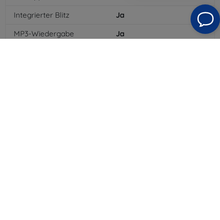
Integrierter Blitz
Ja
MP3-Wiedergabe
Ja
3,5-mm-Klinkenanschluss
Ja
NFC
Ja
4G/LTE
Ja
MMS
Ja
Batterietyp
Li-ion
Batteriekapazität
4000
mAh
Bluetooth
Ja
WLAN
Ja
EDGE
Ja