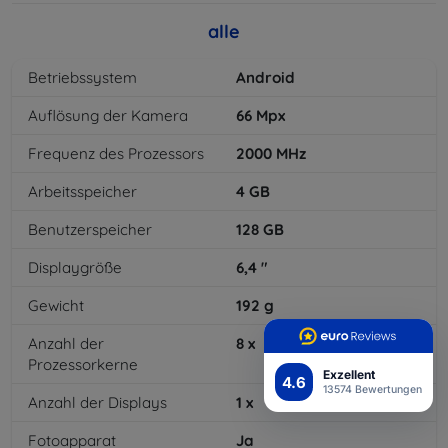
alle
Betriebssystem
Android
Auflösung der Kamera
66
Mpx
Frequenz des Prozessors
2000
MHz
Arbeitsspeicher
4
GB
Benutzerspeicher
128
GB
Displaygröße
6,4
"
Gewicht
192
g
Anzahl der
8
x
Prozessorkerne
Exzellent
4.6
13574 Bewertungen
Anzahl der Displays
1
x
Fotoapparat
Ja