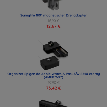
Sunnylife 180° magnetischer Drehadapter
16,90 €
12,67 €
Organizer Spigen do Apple Watch & PaskÃ³w S340 czarny
(AMP07602)
97,90 €
73,42 €