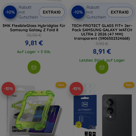
Rabatt
Rabatt
-10%
-10%
mit
EXTRA10
mit
EXTRA10
Gutschein
Gutschein
3MK FlexibleGlass Hybridglas für
TECH-PROTECT GLASS FIT+ 2er-
Samsung Galaxy Z Fold 8
Pack SAMSUNG GALAXY WATCH
ULTRA 2 2026 (47 MM)
10,90 €
transparent (5906302324668)
9,81 €
9,90 €
8,91 €
Auf Lager > 5 Stk.
Letztes Stück auf Lager
Neu
Neu
-10%
-10%