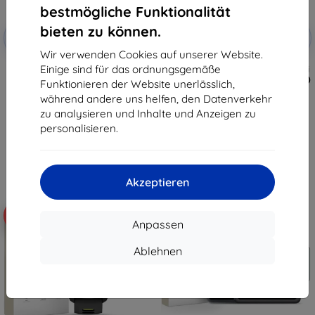
bestmögliche Funktionalität
Rabatt
Rabatt
bieten zu können.
-10%
-10%
mit
EXTRA10
mit
EXTRA10
Gutschein
Gutschein
Wir verwenden Cookies auf unserer Website.
Einige sind für das ordnungsgemäße
Tactical Glass Shield 5D für
Taktisches Schutzglas für Xiaomi
Samsung Galaxy Z Flip 8,
Pad 7/8/8 Pro, klar (57983130431)
Funktionieren der Website unerlässlich,
schwarz, außen, 57983130475
13,90 €
während andere uns helfen, den Datenverkehr
10,90 €
12,51 €
zu analysieren und Inhalte und Anzeigen zu
9,81 €
personalisieren.
Auf Lager > 5 Stk.
Auf Lager > 5 Stk.
Akzeptieren
-10%
-10%
Anpassen
Ablehnen