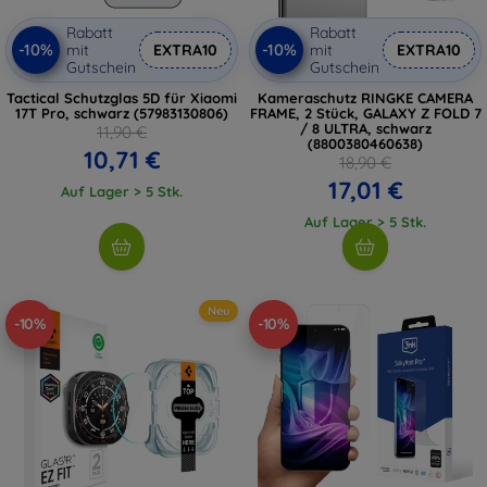
Rabatt
Rabatt
-10%
-10%
mit
EXTRA10
mit
EXTRA10
Gutschein
Gutschein
Tactical Schutzglas 5D für Xiaomi
Kameraschutz RINGKE CAMERA
17T Pro, schwarz (57983130806)
FRAME, 2 Stück, GALAXY Z FOLD 7
/ 8 ULTRA, schwarz
11,90 €
(8800380460638)
10,71 €
18,90 €
17,01 €
Auf Lager > 5 Stk.
Auf Lager > 5 Stk.
Neu
-10%
-10%