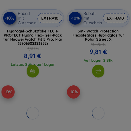
Rabatt
Rabatt
-10%
-10%
mit
EXTRA10
mit
EXTRA10
Gutschein
Gutschein
Hydrogel-Schutzfolie TECH-
3mk Watch Protection
PROTECT Hydro Flex+ 2er-Pack
FlexibleGlass Hybridglas für
für Huawei Watch Fit 5 Pro, klar
Polar Street X
(5906302323852)
10,90 €
9,90 €
9,81 €
8,91 €
Auf Lager 2 Stk.
Letztes Stück auf Lager
-10%
-10%