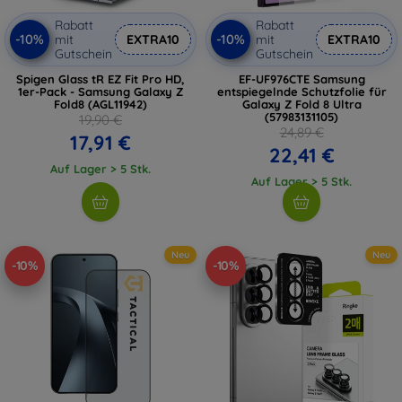
Rabatt
Rabatt
-10%
-10%
mit
EXTRA10
mit
EXTRA10
Gutschein
Gutschein
Spigen Glass tR EZ Fit Pro HD,
EF-UF976CTE Samsung
1er-Pack - Samsung Galaxy Z
entspiegelnde Schutzfolie für
Fold8 (AGL11942)
Galaxy Z Fold 8 Ultra
(57983131105)
19,90 €
24,89 €
17,91 €
22,41 €
Auf Lager > 5 Stk.
Auf Lager > 5 Stk.
Neu
Neu
-10%
-10%