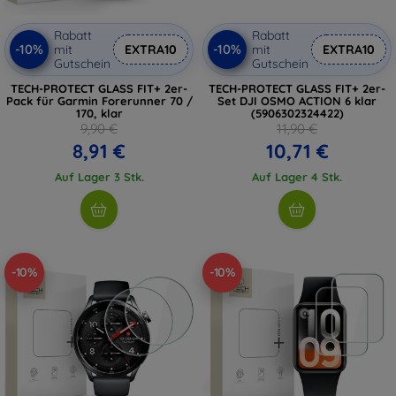
Rabatt
Rabatt
-10%
-10%
mit
EXTRA10
mit
EXTRA10
Gutschein
Gutschein
TECH-PROTECT GLASS FIT+ 2er-
TECH-PROTECT GLASS FIT+ 2er-
Pack für Garmin Forerunner 70 /
Set DJI OSMO ACTION 6 klar
170, klar
(5906302324422)
9,90 €
11,90 €
8,91 €
10,71 €
Auf Lager 3 Stk.
Auf Lager 4 Stk.
-10%
-10%