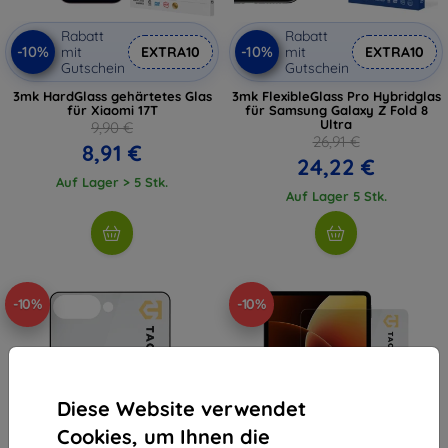
Rabatt
Rabatt
-10%
-10%
mit
EXTRA10
mit
EXTRA10
Gutschein
Gutschein
3mk HardGlass gehärtetes Glas
3mk FlexibleGlass Pro Hybridglas
für Xiaomi 17T
für Samsung Galaxy Z Fold 8
Ultra
9,90 €
26,91 €
8,91 €
24,22 €
Auf Lager > 5 Stk.
Auf Lager 5 Stk.
-10%
-10%
Diese Website verwendet
Cookies, um Ihnen die