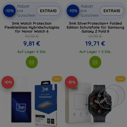
Rabatt
Rabatt
-10%
-10%
mit
EXTRA10
mit
EXTRA10
Gutschein
Gutschein
3mk Watch Protection
3mk SilverProtection+ Folded
FlexibleGlass Hybridschutzglas
Edition Schutzfolie für Samsung
für Honor Watch 6
Galaxy Z Fold 8
10,90 €
21,90 €
9,81 €
19,71 €
Auf Lager 4 Stk.
Auf Lager > 5 Stk.
Neu
Neu
-10%
-10%