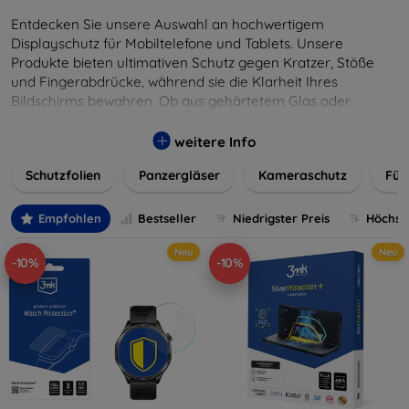
Entdecken Sie unsere Auswahl an hochwertigem
Displayschutz für Mobiltelefone und Tablets. Unsere
Produkte bieten ultimativen Schutz gegen Kratzer, Stöße
und Fingerabdrücke, während sie die Klarheit Ihres
Bildschirms bewahren. Ob aus gehärtetem Glas oder
flexibler Folie, unsere Schutzlösungen sind einfach zu
installieren und passgenau für jedes Gerät, um eine
weitere Info
nahtlose Nutzung zu gewährleisten. Schützen Sie Ihr
Schutzfolien
Panzergläser
Kameraschutz
Für
wertvolles Gerät mit unseren langlebigen und zuverlässigen
Displayschutzlösungen und genießen Sie ein sorgenfreies
digitales Erlebnis.
Empfohlen
Bestseller
Niedrigster Preis
Höchste
Neu
Neu
-10%
-10%