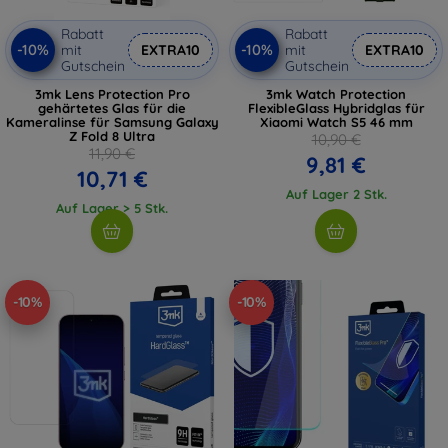
Rabatt
Rabatt
-10%
-10%
mit
EXTRA10
mit
EXTRA10
Gutschein
Gutschein
3mk Lens Protection Pro
3mk Watch Protection
gehärtetes Glas für die
FlexibleGlass Hybridglas für
Kameralinse für Samsung Galaxy
Xiaomi Watch S5 46 mm
Z Fold 8 Ultra
10,90 €
11,90 €
9,81 €
10,71 €
Auf Lager 2 Stk.
Auf Lager > 5 Stk.
-10%
-10%