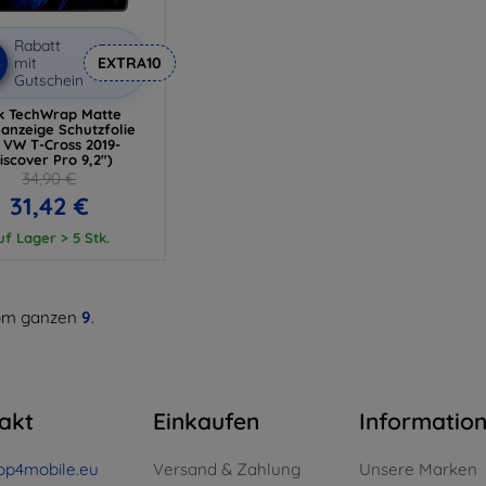
Rabatt
%
mit
EXTRA10
Gutschein
k TechWrap Matte
lanzeige Schutzfolie
 VW T-Cross 2019-
iscover Pro 9,2")
34,90 €
31,42 €
uf Lager > 5 Stk.
m ganzen
9
.
akt
Einkaufen
Informatio
op4mobile.eu
Versand & Zahlung
Unsere Marken