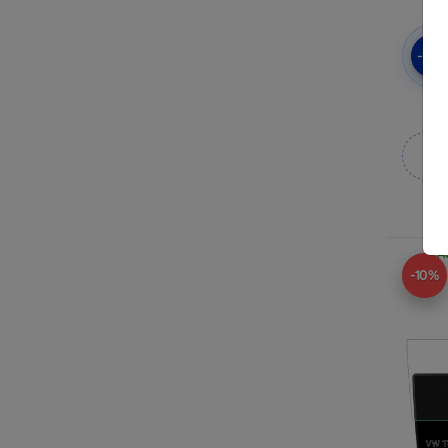
-10
3mk
M
A
-10%