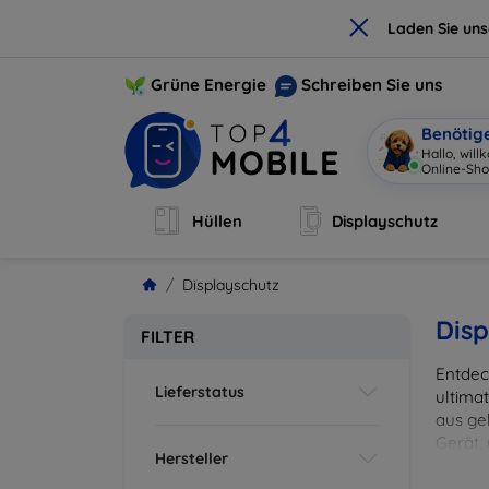
×
Laden Sie un
Grüne Energie
Schreiben Sie uns
Benötig
Hallo, wil
Online-Sho
Hüllen
Displayschutz
Displayschutz
Disp
FILTER
Entdec
Lieferstatus
ultima
aus ge
Gerät,
Hersteller
zuverl