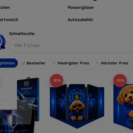
olien
Panzergläser
artwatch
Autozubehör
Schnellsuche
VW T-Cross
pfohlen
Bestseller
Niedrigster Preis
Höchster Preis
-10%
-10%