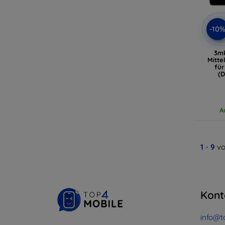
-10
3m
Mitte
für
(D
A
1
-
9
vo
Kont
info@t