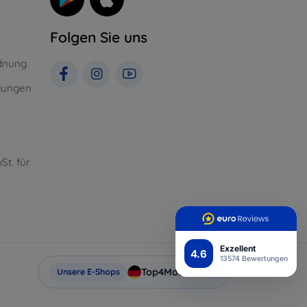
Folgen Sie uns
dnung
gungen
St. für
Exzellent
4.6
13574 Bewertungen
Top4Mobile.de
Unsere E-Shops