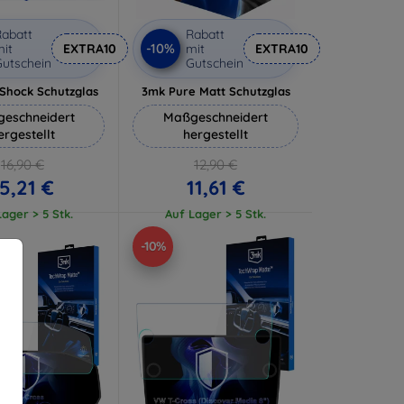
abatt
Rabatt
-10%
it
EXTRA10
mit
EXTRA10
utschein
Gutschein
-Shock Schutzglas
3mk Pure Matt Schutzglas
eschneidert
Maßgeschneidert
ergestellt
hergestellt
16,90 €
12,90 €
5,21 €
11,61 €
ager > 5 Stk.
Auf Lager > 5 Stk.
-10%