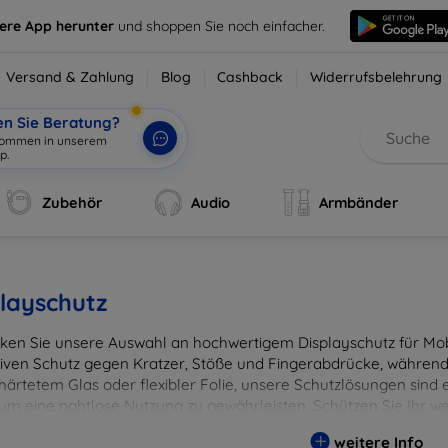
sere App herunter
und shoppen Sie noch einfacher.
Versand & Zahlung
Blog
Cashback
Widerrufsbelehrung
en Sie Beratung?
lkommen in unserem
p.
|
Zubehör
Audio
Armbänder
layschutz
ken Sie unsere Auswahl an hochwertigem Displayschutz für Mobi
tiven Schutz gegen Kratzer, Stöße und Fingerabdrücke, während 
härtetem Glas oder flexibler Folie, unsere Schutzlösungen sind e
 um eine nahtlose Nutzung zu gewährleisten. Schützen Sie Ihr w
ässigen Displayschutzlösungen und genießen Sie ein sorgenfreies 
weitere Info