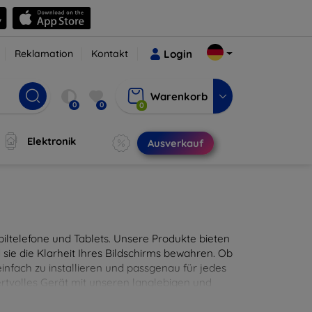
Reklamation
Kontakt
Login
Warenkorb
0
0
0
Elektronik
Ausverkauf
ltelefone und Tablets. Unsere Produkte bieten
sie die Klarheit Ihres Bildschirms bewahren. Ob
infach zu installieren und passgenau für jedes
ertvolles Gerät mit unseren langlebigen und
digitales Erlebnis.