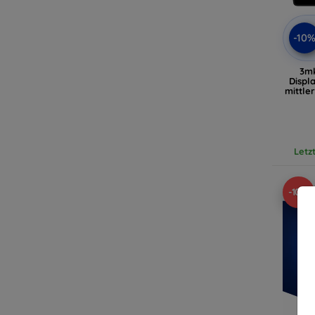
-10
3m
Displ
mittle
Letz
-10%