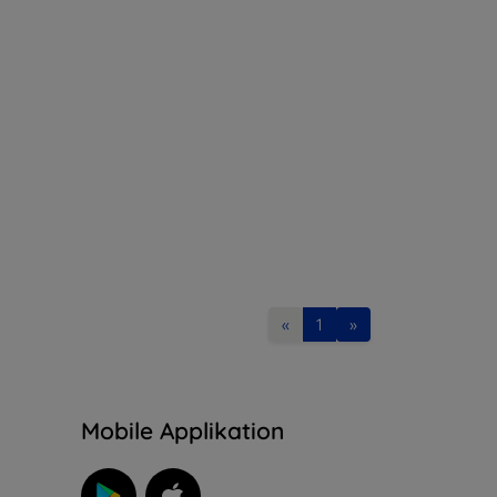
«
1
»
n
Mobile Applikation