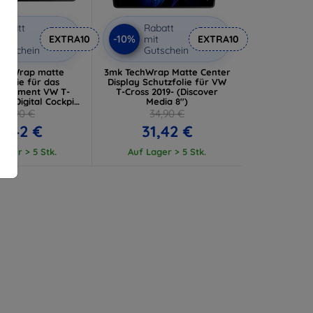
abatt
Rabatt
-10%
it
EXTRA10
mit
EXTRA10
utschein
Gutschein
echWrap matte
3mk TechWrap Matte Center
zfolie für das
Display Schutzfolie für VW
strument VW T-
T-Cross 2019- (Discover
4- (Digital Cockpit
Media 8")
8")
34,90 €
34,90 €
1,42 €
31,42 €
ager > 5 Stk.
Auf Lager > 5 Stk.