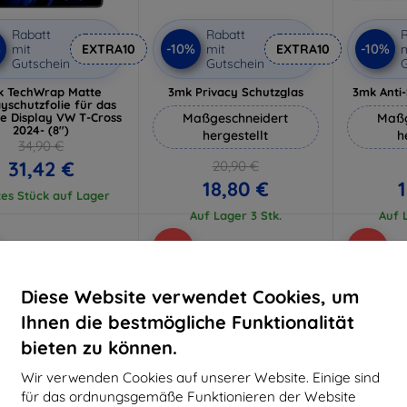
Rabatt
Rabatt
R
%
-10%
-10%
mit
EXTRA10
mit
EXTRA10
m
Gutschein
Gutschein
G
k TechWrap Matte
3mk Privacy Schutzglas
3mk Anti
ayschutzfolie für das
re Display VW T-Cross
Maßgeschneidert
Maßg
2024- (8")
hergestellt
h
34,90 €
31,42 €
20,90 €
18,80 €
1
tes Stück auf Lager
Auf Lager 3 Stk.
Auf L
-10%
-10%
Diese Website verwendet Cookies, um
Ihnen die bestmögliche Funktionalität
bieten zu können.
Wir verwenden Cookies auf unserer Website. Einige sind
für das ordnungsgemäße Funktionieren der Website