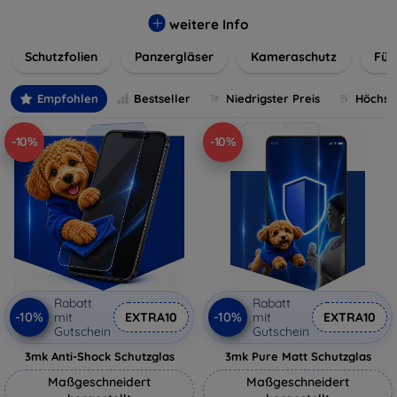
flexibler Folie, unsere Schutzlösungen sind einfach zu
installieren und passgenau für jedes Gerät, um eine
weitere Info
nahtlose Nutzung zu gewährleisten. Schützen Sie Ihr
Schutzfolien
Panzergläser
Kameraschutz
Für
wertvolles Gerät mit unseren langlebigen und zuverlässigen
Displayschutzlösungen und genießen Sie ein sorgenfreies
digitales Erlebnis.
Empfohlen
Bestseller
Niedrigster Preis
Höchste
-10%
-10%
Rabatt
Rabatt
-10%
-10%
mit
EXTRA10
mit
EXTRA10
Gutschein
Gutschein
3mk Anti-Shock Schutzglas
3mk Pure Matt Schutzglas
Maßgeschneidert
Maßgeschneidert