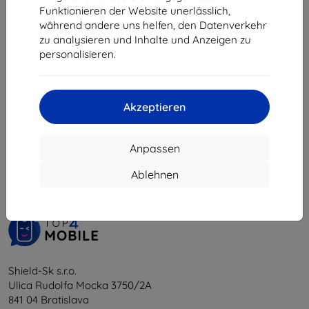
34,90 €
Funktionieren der Website unerlässlich,
31,42 €
während andere uns helfen, den Datenverkehr
zu analysieren und Inhalte und Anzeigen zu
Auf Lager > 5 Stk.
personalisieren.
Akzeptieren
1
-
5
vom ganzen
5
.
Anpassen
«
1
»
Ablehnen
Shield-Sk s.r.o.
Ulica Rudolfa Mocka 3750/2A
841 04 Bratislava