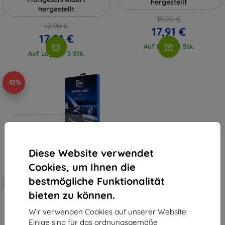
hergestellt
hergestellt
19,90 €
18,90 €
17,91 €
17,01 €
Auf Lager 3 Stk.
Auf Lager > 5 Stk.
-10%
Diese Website verwendet
Cookies, um Ihnen die
Rabatt
bestmögliche Funktionalität
-10%
mit
EXTRA10
Gutschein
bieten zu können.
3mk TechWrap Matte Schutzfolie
für das mittlere Display BMW K
Wir verwenden Cookies auf unserer Website.
1600
Einige sind für das ordnungsgemäße