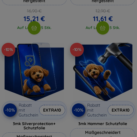
hergestellt
hergestellt
16,90 €
12,90 €
15,21 €
11,61 €
Auf Lager > 5 Stk.
Auf Lager > 5 Stk.
-10%
-10%
Rabatt
Rabatt
-10%
-10%
mit
EXTRA10
mit
EXTRA10
Gutschein
Gutschein
3mk Silverprotection+
3mk Hammer Schutzfolie
Schutzfolie
Maßgeschneidert
Maßgeschneidert