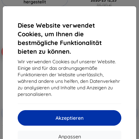
hergestellt
35,90 €
32,31 €
19,90 €
17,91 €
Auf Lager > 5 Stk.
Diese Website verwendet
Auf Lager 4 Stk.
Cookies, um Ihnen die
bestmögliche Funktionalität
bieten zu können.
-10%
-10%
Wir verwenden Cookies auf unserer Website.
Einige sind für das ordnungsgemäße
Funktionieren der Website unerlässlich,
während andere uns helfen, den Datenverkehr
zu analysieren und Inhalte und Anzeigen zu
personalisieren.
Rabatt
Rabatt
-10%
-10%
mit
EXTRA10
mit
EXTRA10
Akzeptieren
Gutschein
Gutschein
3mk TechWrap Matte Schutzfolie
3mk TechWrap Matte
für mittleren Bildschirm BMW 5
Mittelanzeige Schutzfolie für
G30 2016-20 10,25"
BMW 5 G30 2017-20 8,8"
Anpassen