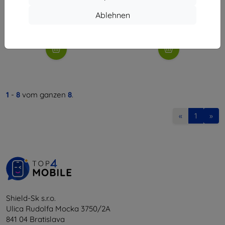
34,90 €
34,90 €
31,42 €
31,42 €
Ablehnen
Auf Lager > 5 Stk.
Auf Lager > 5 Stk.
1
-
8
vom ganzen
8
.
«
1
»
Shield-Sk s.r.o.
Ulica Rudolfa Mocka 3750/2A
841 04 Bratislava