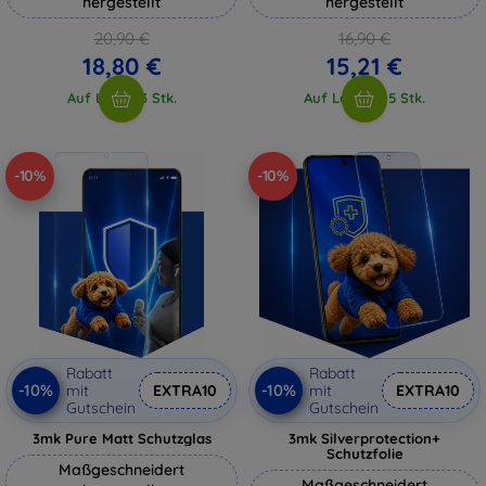
hergestellt
hergestellt
20,90 €
16,90 €
18,80 €
15,21 €
Auf Lager 3 Stk.
Auf Lager > 5 Stk.
-10%
-10%
Rabatt
Rabatt
-10%
-10%
mit
EXTRA10
mit
EXTRA10
Gutschein
Gutschein
3mk Pure Matt Schutzglas
3mk Silverprotection+
Schutzfolie
Maßgeschneidert
Maßgeschneidert