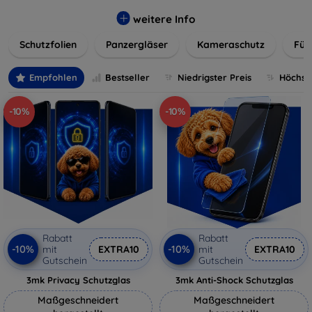
flexibler Folie, unsere Schutzlösungen sind einfach zu
installieren und passgenau für jedes Gerät, um eine
weitere Info
nahtlose Nutzung zu gewährleisten. Schützen Sie Ihr
Schutzfolien
Panzergläser
Kameraschutz
Für
wertvolles Gerät mit unseren langlebigen und zuverlässigen
Displayschutzlösungen und genießen Sie ein sorgenfreies
digitales Erlebnis.
Empfohlen
Bestseller
Niedrigster Preis
Höchste
-10%
-10%
Rabatt
Rabatt
-10%
-10%
mit
EXTRA10
mit
EXTRA10
Gutschein
Gutschein
3mk Privacy Schutzglas
3mk Anti-Shock Schutzglas
Maßgeschneidert
Maßgeschneidert