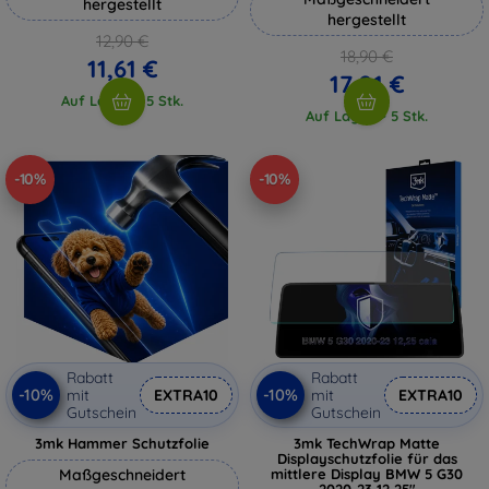
hergestellt
hergestellt
12,90 €
18,90 €
11,61 €
17,01 €
Auf Lager > 5 Stk.
Auf Lager > 5 Stk.
-10%
-10%
Rabatt
Rabatt
-10%
-10%
mit
EXTRA10
mit
EXTRA10
Gutschein
Gutschein
3mk Hammer Schutzfolie
3mk TechWrap Matte
Displayschutzfolie für das
Maßgeschneidert
mittlere Display BMW 5 G30
2020-23 12,25"