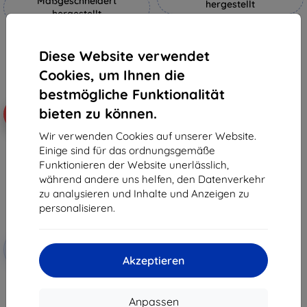
Maßgeschneidert
hergestellt
hergestellt
19,90 €
18,90 €
17,91 €
17,01 €
Diese Website verwendet
Auf Lager 4 Stk.
Cookies, um Ihnen die
Auf Lager > 5 Stk.
bestmögliche Funktionalität
bieten zu können.
-10%
Wir verwenden Cookies auf unserer Website.
Einige sind für das ordnungsgemäße
Funktionieren der Website unerlässlich,
während andere uns helfen, den Datenverkehr
zu analysieren und Inhalte und Anzeigen zu
personalisieren.
Rabatt
-10%
mit
EXTRA10
Akzeptieren
Gutschein
3mk TechWrap Matte Cockpit
Schutzfolie für Renault Symbioz
Techno 2025
Anpassen