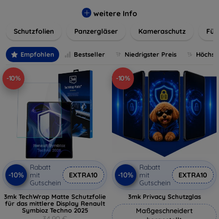
flexibler Folie, unsere Schutzlösungen sind einfach zu
installieren und passgenau für jedes Gerät, um eine
weitere Info
nahtlose Nutzung zu gewährleisten. Schützen Sie Ihr
Schutzfolien
Panzergläser
Kameraschutz
Für
wertvolles Gerät mit unseren langlebigen und zuverlässigen
Displayschutzlösungen und genießen Sie ein sorgenfreies
digitales Erlebnis.
Empfohlen
Bestseller
Niedrigster Preis
Höchste
-10%
-10%
Rabatt
Rabatt
-10%
-10%
mit
EXTRA10
mit
EXTRA10
Gutschein
Gutschein
3mk TechWrap Matte Schutzfolie
3mk Privacy Schutzglas
für das mittlere Display Renault
Symbioz Techno 2025
Maßgeschneidert
34,90 €