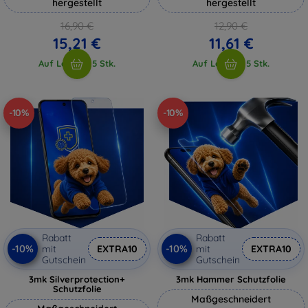
hergestellt
hergestellt
16,90 €
12,90 €
15,21 €
11,61 €
Auf Lager > 5 Stk.
Auf Lager > 5 Stk.
-10%
-10%
Rabatt
Rabatt
-10%
-10%
mit
EXTRA10
mit
EXTRA10
Gutschein
Gutschein
3mk Silverprotection+
3mk Hammer Schutzfolie
Schutzfolie
Maßgeschneidert