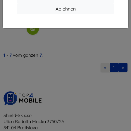
34,90 €
31,42 €
Ablehnen
Auf Lager > 5 Stk.
1
-
7
vom ganzen
7
.
«
1
»
Shield-Sk s.r.o.
Ulica Rudolfa Mocka 3750/2A
841 04 Bratislava