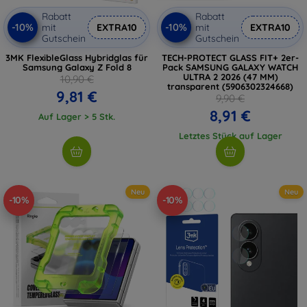
Rabatt
Rabatt
-10%
-10%
mit
EXTRA10
mit
EXTRA10
Gutschein
Gutschein
3MK FlexibleGlass Hybridglas für
TECH-PROTECT GLASS FIT+ 2er-
Samsung Galaxy Z Fold 8
Pack SAMSUNG GALAXY WATCH
ULTRA 2 2026 (47 MM)
10,90 €
transparent (5906302324668)
9,81 €
9,90 €
8,91 €
Auf Lager > 5 Stk.
Letztes Stück auf Lager
Neu
Neu
-10%
-10%