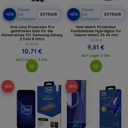
Rabatt
Rabatt
-10%
-10%
mit
EXTRA10
mit
EXTRA10
Gutschein
Gutschein
3mk Lens Protection Pro
3mk Watch Protection
gehärtetes Glas für die
FlexibleGlass Hybridglas für
Kameralinse für Samsung Galaxy
Xiaomi Watch S5 46 mm
Z Fold 8 Ultra
10,90 €
11,90 €
9,81 €
10,71 €
Auf Lager 2 Stk.
Auf Lager > 5 Stk.
-10%
-10%