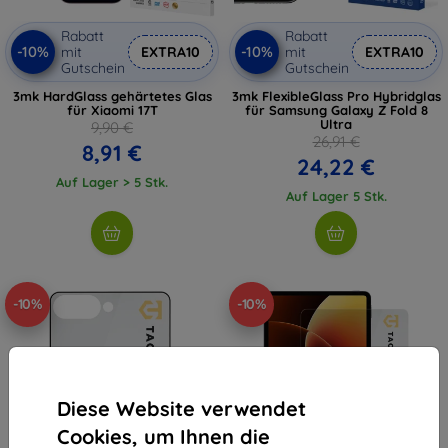
Rabatt
Rabatt
-10%
-10%
mit
EXTRA10
mit
EXTRA10
Gutschein
Gutschein
3mk HardGlass gehärtetes Glas
3mk FlexibleGlass Pro Hybridglas
für Xiaomi 17T
für Samsung Galaxy Z Fold 8
Ultra
9,90 €
26,91 €
8,91 €
24,22 €
Auf Lager > 5 Stk.
Auf Lager 5 Stk.
-10%
-10%
Diese Website verwendet
Cookies, um Ihnen die