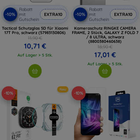
Rabatt
Rabatt
-10%
-10%
mit
EXTRA10
mit
EXTRA10
Gutschein
Gutschein
Tactical Schutzglas 5D für Xiaomi
Kameraschutz RINGKE CAMERA
17T Pro, schwarz (57983130806)
FRAME, 2 Stück, GALAXY Z FOLD 7
/ 8 ULTRA, schwarz
11,90 €
(8800380460638)
10,71 €
18,90 €
17,01 €
Auf Lager > 5 Stk.
Auf Lager > 5 Stk.
Neu
-10%
-10%