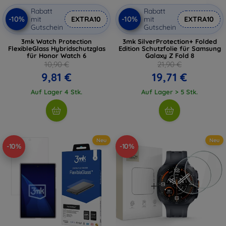
Rabatt
Rabatt
-10%
-10%
mit
EXTRA10
mit
EXTRA10
Gutschein
Gutschein
3mk Watch Protection
3mk SilverProtection+ Folded
FlexibleGlass Hybridschutzglas
Edition Schutzfolie für Samsung
für Honor Watch 6
Galaxy Z Fold 8
10,90 €
21,90 €
9,81 €
19,71 €
Auf Lager 4 Stk.
Auf Lager > 5 Stk.
Neu
Neu
-10%
-10%