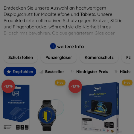
Entdecken Sie unsere Auswahl an hochwertigem
Displayschutz für Mobiltelefone und Tablets. Unsere
Produkte bieten ultimativen Schutz gegen Kratzer, Stöße
und Fingerabdrücke, während sie die Klarheit Ihres
Bildschirms bewahren. Ob aus gehärtetem Glas oder
flexibler Folie, unsere Schutzlösungen sind einfach zu
installieren und passgenau für jedes Gerät, um eine
weitere Info
nahtlose Nutzung zu gewährleisten. Schützen Sie Ihr
Schutzfolien
Panzergläser
Kameraschutz
Für
wertvolles Gerät mit unseren langlebigen und zuverlässigen
Displayschutzlösungen und genießen Sie ein sorgenfreies
digitales Erlebnis.
Empfohlen
Bestseller
Niedrigster Preis
Höchste
Neu
Neu
-10%
-10%