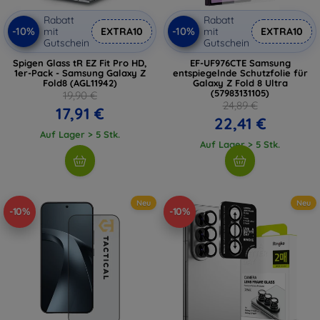
Rabatt
Rabatt
-10%
-10%
mit
EXTRA10
mit
EXTRA10
Gutschein
Gutschein
Spigen Glass tR EZ Fit Pro HD,
EF-UF976CTE Samsung
1er-Pack - Samsung Galaxy Z
entspiegelnde Schutzfolie für
Fold8 (AGL11942)
Galaxy Z Fold 8 Ultra
(57983131105)
19,90 €
24,89 €
17,91 €
22,41 €
Auf Lager > 5 Stk.
Auf Lager > 5 Stk.
Neu
Neu
-10%
-10%