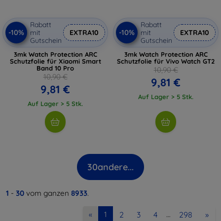
Rabatt
Rabatt
-10%
-10%
mit
EXTRA10
mit
EXTRA10
Gutschein
Gutschein
3mk Watch Protection ARC
3mk Watch Protection ARC
Schutzfolie für Xiaomi Smart
Schutzfolie für Vivo Watch GT2
Band 10 Pro
10,90 €
10,90 €
9,81 €
9,81 €
Auf Lager > 5 Stk.
Auf Lager > 5 Stk.
30
andere...
1
-
30
vom ganzen
8933
.
2
3
4
298
»
«
1
…