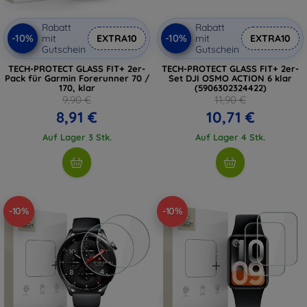
Rabatt
Rabatt
-10%
-10%
mit
EXTRA10
mit
EXTRA10
Gutschein
Gutschein
TECH-PROTECT GLASS FIT+ 2er-
TECH-PROTECT GLASS FIT+ 2er-
Pack für Garmin Forerunner 70 /
Set DJI OSMO ACTION 6 klar
170, klar
(5906302324422)
9,90 €
11,90 €
8,91 €
10,71 €
Auf Lager 3 Stk.
Auf Lager 4 Stk.
-10%
-10%