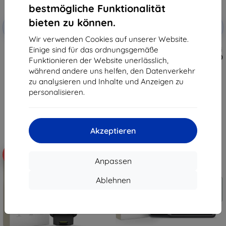
bestmögliche Funktionalität
Rabatt
Rabatt
bieten zu können.
-10%
-10%
mit
EXTRA10
mit
EXTRA10
Gutschein
Gutschein
Wir verwenden Cookies auf unserer Website.
Einige sind für das ordnungsgemäße
Tactical Glass Shield 5D für
Taktisches Schutzglas für Xiaomi
Samsung Galaxy Z Flip 8,
Pad 7/8/8 Pro, klar (57983130431)
Funktionieren der Website unerlässlich,
schwarz, außen, 57983130475
13,90 €
während andere uns helfen, den Datenverkehr
10,90 €
12,51 €
zu analysieren und Inhalte und Anzeigen zu
9,81 €
personalisieren.
Auf Lager > 5 Stk.
Auf Lager > 5 Stk.
Akzeptieren
-10%
-10%
Anpassen
Ablehnen