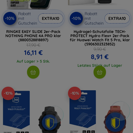
Rabatt
Rabatt
-10%
-10%
mit
EXTRA10
mit
EXTRA10
Gutschein
Gutschein
RINGKE EASY SLIDE 2er-Pack
Hydrogel-Schutzfolie TECH-
NOTHING PHONE 4A PRO klar
PROTECT Hydro Flex+ 2er-Pack
(8800328818897)
für Huawei Watch Fit 5 Pro, klar
(5906302323852)
17,90 €
9,90 €
16,11 €
8,91 €
Auf Lager > 5 Stk.
Letztes Stück auf Lager
-10%
-10%