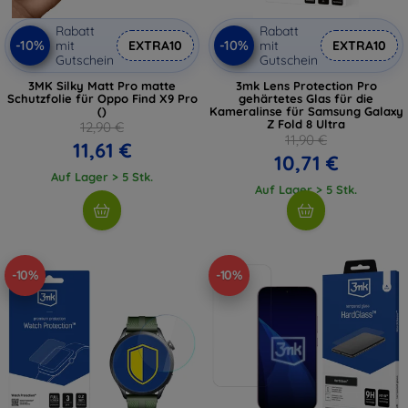
Rabatt
Rabatt
-10%
-10%
mit
EXTRA10
mit
EXTRA10
Gutschein
Gutschein
3MK Silky Matt Pro matte
3mk Lens Protection Pro
Schutzfolie für Oppo Find X9 Pro
gehärtetes Glas für die
()
Kameralinse für Samsung Galaxy
Z Fold 8 Ultra
12,90 €
11,90 €
11,61 €
10,71 €
Auf Lager > 5 Stk.
Auf Lager > 5 Stk.
-10%
-10%