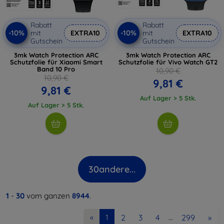
Rabatt
Rabatt
-10%
-10%
mit
EXTRA10
mit
EXTRA10
Gutschein
Gutschein
3mk Watch Protection ARC
3mk Watch Protection ARC
Schutzfolie für Xiaomi Smart
Schutzfolie für Vivo Watch GT2
Band 10 Pro
10,90 €
10,90 €
9,81 €
9,81 €
Auf Lager > 5 Stk.
Auf Lager > 5 Stk.
30
andere...
1
-
30
vom ganzen
8944
.
2
3
4
299
»
«
1
…