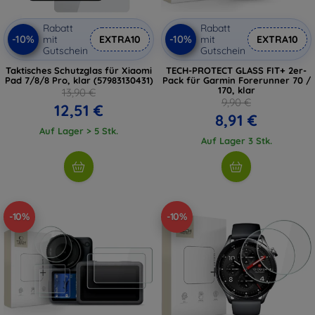
Rabatt
Rabatt
-10%
-10%
mit
EXTRA10
mit
EXTRA10
Gutschein
Gutschein
Taktisches Schutzglas für Xiaomi
TECH-PROTECT GLASS FIT+ 2er-
Pad 7/8/8 Pro, klar (57983130431)
Pack für Garmin Forerunner 70 /
170, klar
13,90 €
9,90 €
12,51 €
8,91 €
Auf Lager > 5 Stk.
Auf Lager 3 Stk.
-10%
-10%