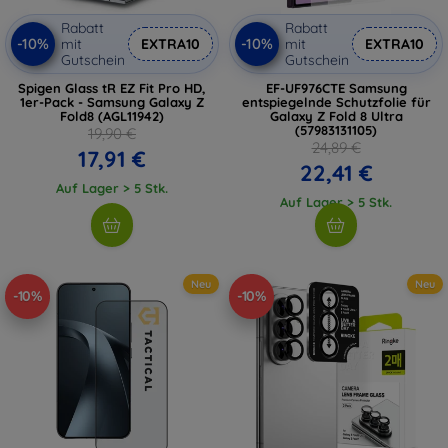
Rabatt
Rabatt
-10%
-10%
mit
EXTRA10
mit
EXTRA10
Gutschein
Gutschein
Spigen Glass tR EZ Fit Pro HD,
EF-UF976CTE Samsung
1er-Pack - Samsung Galaxy Z
entspiegelnde Schutzfolie für
Fold8 (AGL11942)
Galaxy Z Fold 8 Ultra
(57983131105)
19,90 €
24,89 €
17,91 €
22,41 €
Auf Lager > 5 Stk.
Auf Lager > 5 Stk.
Neu
Neu
-10%
-10%