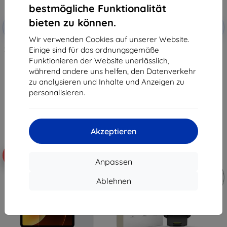
bestmögliche Funktionalität
Rabatt
Rabatt
bieten zu können.
-10%
-10%
mit
EXTRA10
mit
EXTRA10
Gutschein
Gutschein
Wir verwenden Cookies auf unserer Website.
Einige sind für das ordnungsgemäße
3mk FlexibleGlass Pro Hybridglas
Tactical Glass Shield 5D für
für Samsung Galaxy Z Fold 8
Samsung Galaxy Z Flip 8,
Funktionieren der Website unerlässlich,
Ultra
schwarz, außen, 57983130475
während andere uns helfen, den Datenverkehr
26,91 €
10,90 €
zu analysieren und Inhalte und Anzeigen zu
24,22 €
9,81 €
personalisieren.
Auf Lager 5 Stk.
Auf Lager > 5 Stk.
Akzeptieren
-10%
-10%
Anpassen
Ablehnen