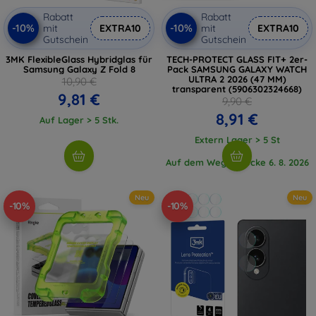
Rabatt
Rabatt
-10%
-10%
mit
EXTRA10
mit
EXTRA10
Gutschein
Gutschein
3MK FlexibleGlass Hybridglas für
TECH-PROTECT GLASS FIT+ 2er-
Samsung Galaxy Z Fold 8
Pack SAMSUNG GALAXY WATCH
ULTRA 2 2026 (47 MM)
10,90 €
transparent (5906302324668)
9,81 €
9,90 €
8,91 €
Auf Lager > 5 Stk.
Extern Lager > 5 St
Auf dem Weg 1 Stücke 6. 8. 2026
Neu
Neu
-10%
-10%