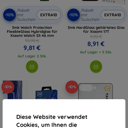
Rabatt
Rabatt
-10%
-10%
mit
EXTRA10
mit
EXTRA10
Gutschein
Gutschein
3mk Watch Protection
3mk HardGlass gehärtetes Glas
FlexibleGlass Hybridglas für
für Xiaomi 17T
Xiaomi Watch S5 46 mm
9,90 €
10,90 €
8,91 €
9,81 €
Auf Lager > 5 Stk.
Auf Lager 2 Stk.
-10%
-10%
Diese Website verwendet
Cookies, um Ihnen die