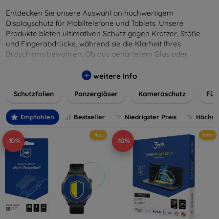
Entdecken Sie unsere Auswahl an hochwertigem
Displayschutz für Mobiltelefone und Tablets. Unsere
Produkte bieten ultimativen Schutz gegen Kratzer, Stöße
und Fingerabdrücke, während sie die Klarheit Ihres
Bildschirms bewahren. Ob aus gehärtetem Glas oder
flexibler Folie, unsere Schutzlösungen sind einfach zu
installieren und passgenau für jedes Gerät, um eine
weitere Info
nahtlose Nutzung zu gewährleisten. Schützen Sie Ihr
Schutzfolien
Panzergläser
Kameraschutz
Für
wertvolles Gerät mit unseren langlebigen und zuverlässigen
Displayschutzlösungen und genießen Sie ein sorgenfreies
digitales Erlebnis.
Empfohlen
Bestseller
Niedrigster Preis
Höchste
Neu
Neu
-10%
-10%