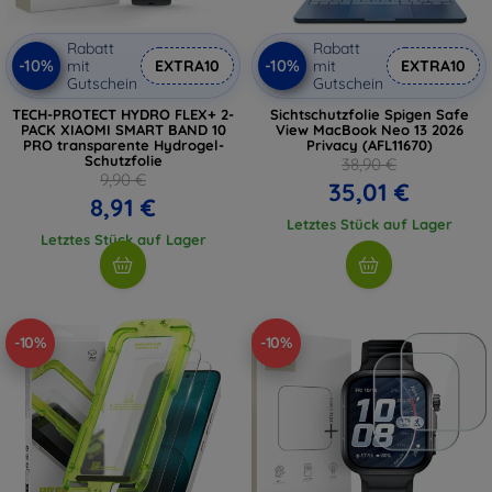
Rabatt
Rabatt
-10%
-10%
mit
EXTRA10
mit
EXTRA10
Gutschein
Gutschein
TECH-PROTECT HYDRO FLEX+ 2-
Sichtschutzfolie Spigen Safe
PACK XIAOMI SMART BAND 10
View MacBook Neo 13 2026
PRO transparente Hydrogel-
Privacy (AFL11670)
Schutzfolie
38,90 €
9,90 €
35,01 €
8,91 €
Letztes Stück auf Lager
Letztes Stück auf Lager
-10%
-10%