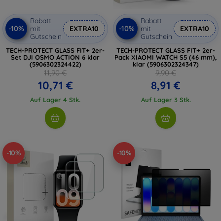
Rabatt
Rabatt
-10%
-10%
mit
EXTRA10
mit
EXTRA10
Gutschein
Gutschein
TECH-PROTECT GLASS FIT+ 2er-
TECH-PROTECT GLASS FIT+ 2er-
Set DJI OSMO ACTION 6 klar
Pack XIAOMI WATCH S5 (46 mm),
(5906302324422)
klar (5906302324347)
11,90 €
9,90 €
10,71 €
8,91 €
Auf Lager 4 Stk.
Auf Lager 3 Stk.
-10%
-10%