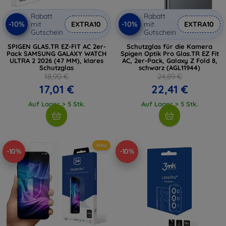
Rabatt
Rabatt
-10%
-10%
mit
EXTRA10
mit
EXTRA10
Gutschein
Gutschein
SPIGEN GLAS.TR EZ-FIT AC 2er-
Schutzglas für die Kamera
Pack SAMSUNG GALAXY WATCH
Spigen Optik Pro Glas.TR EZ Fit
ULTRA 2 2026 (47 MM), klares
AC, 2er-Pack, Galaxy Z Fold 8,
Schutzglas
schwarz (AGL11944)
18,90 €
24,89 €
17,01 €
22,41 €
Auf Lager > 5 Stk.
Auf Lager > 5 Stk.
Neu
-10%
-10%