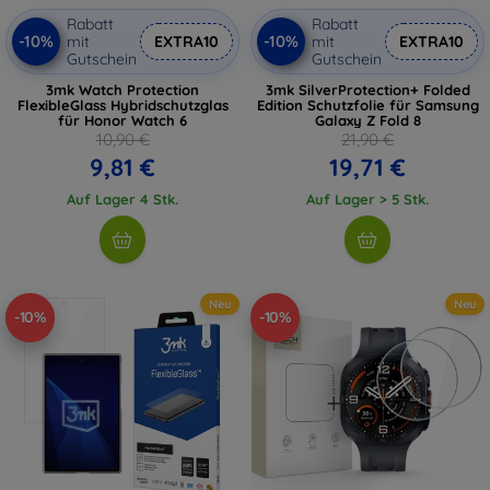
Rabatt
Rabatt
-10%
-10%
mit
EXTRA10
mit
EXTRA10
Gutschein
Gutschein
3mk Watch Protection
3mk SilverProtection+ Folded
FlexibleGlass Hybridschutzglas
Edition Schutzfolie für Samsung
für Honor Watch 6
Galaxy Z Fold 8
10,90 €
21,90 €
9,81 €
19,71 €
Auf Lager 4 Stk.
Auf Lager > 5 Stk.
Neu
Neu
-10%
-10%