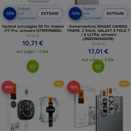
Rabatt
Rabatt
-10%
-10%
mit
EXTRA10
mit
EXTRA10
Gutschein
Gutschein
Tactical Schutzglas 5D für Xiaomi
Kameraschutz RINGKE CAMERA
17T Pro, schwarz (57983130806)
FRAME, 2 Stück, GALAXY Z FOLD 7
/ 8 ULTRA, schwarz
11,90 €
(8800380460638)
10,71 €
18,90 €
17,01 €
Auf Lager > 5 Stk.
Auf Lager > 5 Stk.
Neu
Neu
-10%
-10%