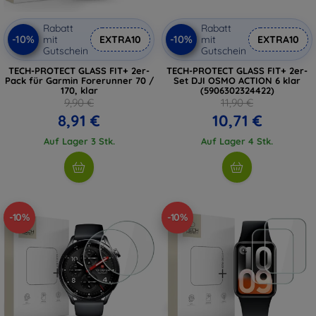
Rabatt
Rabatt
-10%
-10%
mit
EXTRA10
mit
EXTRA10
Gutschein
Gutschein
TECH-PROTECT GLASS FIT+ 2er-
TECH-PROTECT GLASS FIT+ 2er-
Pack für Garmin Forerunner 70 /
Set DJI OSMO ACTION 6 klar
170, klar
(5906302324422)
9,90 €
11,90 €
8,91 €
10,71 €
Auf Lager 3 Stk.
Auf Lager 4 Stk.
-10%
-10%