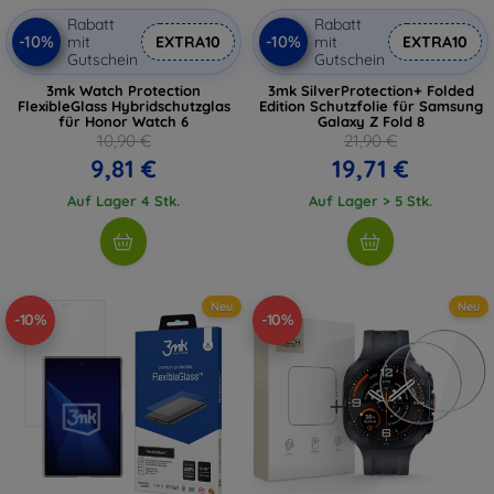
Rabatt
Rabatt
-10%
-10%
mit
EXTRA10
mit
EXTRA10
Gutschein
Gutschein
3mk Watch Protection
3mk SilverProtection+ Folded
FlexibleGlass Hybridschutzglas
Edition Schutzfolie für Samsung
für Honor Watch 6
Galaxy Z Fold 8
10,90 €
21,90 €
9,81 €
19,71 €
Auf Lager 4 Stk.
Auf Lager > 5 Stk.
Neu
Neu
-10%
-10%