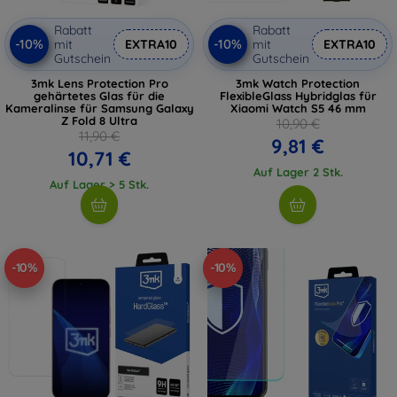
Rabatt
Rabatt
-10%
-10%
mit
EXTRA10
mit
EXTRA10
Gutschein
Gutschein
3mk Lens Protection Pro
3mk Watch Protection
gehärtetes Glas für die
FlexibleGlass Hybridglas für
Kameralinse für Samsung Galaxy
Xiaomi Watch S5 46 mm
Z Fold 8 Ultra
10,90 €
11,90 €
9,81 €
10,71 €
Auf Lager 2 Stk.
Auf Lager > 5 Stk.
-10%
-10%