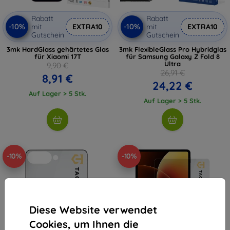
Rabatt
Rabatt
-10%
-10%
mit
EXTRA10
mit
EXTRA10
Gutschein
Gutschein
3mk HardGlass gehärtetes Glas
3mk FlexibleGlass Pro Hybridglas
für Xiaomi 17T
für Samsung Galaxy Z Fold 8
Ultra
9,90 €
26,91 €
8,91 €
24,22 €
Auf Lager > 5 Stk.
Auf Lager > 5 Stk.
-10%
-10%
Diese Website verwendet
Cookies, um Ihnen die