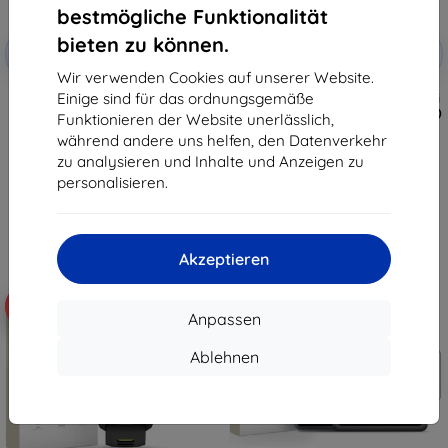
bestmögliche Funktionalität
Rabatt
Rabatt
bieten zu können.
-10%
-10%
mit
EXTRA10
mit
EXTRA10
Gutschein
Gutschein
Wir verwenden Cookies auf unserer Website.
Einige sind für das ordnungsgemäße
Tactical Glass Shield 5D für
Taktisches Schutzglas für Xiaomi
Samsung Galaxy Z Flip 8,
Pad 7/8/8 Pro, klar (57983130431)
Funktionieren der Website unerlässlich,
schwarz, außen, 57983130475
13,90 €
während andere uns helfen, den Datenverkehr
10,90 €
12,51 €
zu analysieren und Inhalte und Anzeigen zu
9,81 €
personalisieren.
Auf Lager > 5 Stk.
Auf Lager > 5 Stk.
Akzeptieren
-10%
-10%
Anpassen
Ablehnen