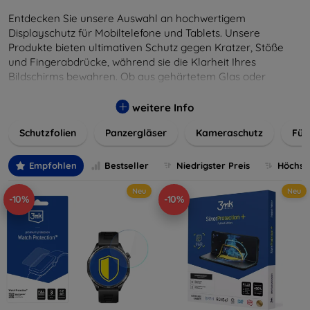
Entdecken Sie unsere Auswahl an hochwertigem
Displayschutz für Mobiltelefone und Tablets. Unsere
Produkte bieten ultimativen Schutz gegen Kratzer, Stöße
und Fingerabdrücke, während sie die Klarheit Ihres
Bildschirms bewahren. Ob aus gehärtetem Glas oder
flexibler Folie, unsere Schutzlösungen sind einfach zu
installieren und passgenau für jedes Gerät, um eine
weitere Info
nahtlose Nutzung zu gewährleisten. Schützen Sie Ihr
Schutzfolien
Panzergläser
Kameraschutz
Für
wertvolles Gerät mit unseren langlebigen und zuverlässigen
Displayschutzlösungen und genießen Sie ein sorgenfreies
digitales Erlebnis.
Empfohlen
Bestseller
Niedrigster Preis
Höchste
Neu
Neu
-10%
-10%