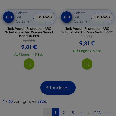
Rabatt
Rabatt
-10%
-10%
mit
EXTRA10
mit
EXTRA10
Gutschein
Gutschein
3mk Watch Protection ARC
3mk Watch Protection ARC
Schutzfolie für Xiaomi Smart
Schutzfolie für Vivo Watch GT2
Band 10 Pro
10,90 €
10,90 €
9,81 €
9,81 €
Auf Lager > 5 Stk.
Auf Lager > 5 Stk.
30
andere...
1
-
30
vom ganzen
8926
.
2
3
4
298
»
«
1
…