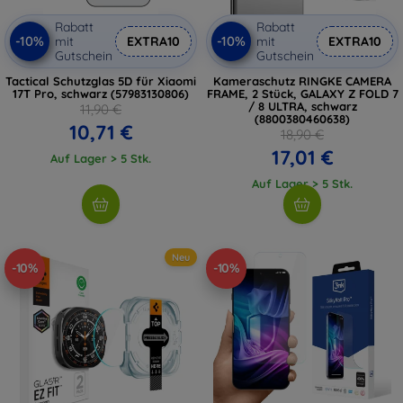
Rabatt
Rabatt
-10%
-10%
mit
EXTRA10
mit
EXTRA10
Gutschein
Gutschein
Tactical Schutzglas 5D für Xiaomi
Kameraschutz RINGKE CAMERA
17T Pro, schwarz (57983130806)
FRAME, 2 Stück, GALAXY Z FOLD 7
/ 8 ULTRA, schwarz
11,90 €
(8800380460638)
10,71 €
18,90 €
17,01 €
Auf Lager > 5 Stk.
Auf Lager > 5 Stk.
Neu
-10%
-10%