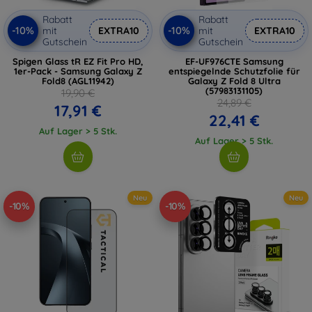
Rabatt
Rabatt
-10%
-10%
mit
EXTRA10
mit
EXTRA10
Gutschein
Gutschein
Spigen Glass tR EZ Fit Pro HD,
EF-UF976CTE Samsung
1er-Pack - Samsung Galaxy Z
entspiegelnde Schutzfolie für
Fold8 (AGL11942)
Galaxy Z Fold 8 Ultra
(57983131105)
19,90 €
24,89 €
17,91 €
22,41 €
Auf Lager > 5 Stk.
Auf Lager > 5 Stk.
Neu
Neu
-10%
-10%