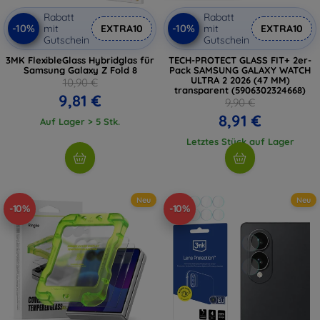
Rabatt
Rabatt
-10%
-10%
mit
EXTRA10
mit
EXTRA10
Gutschein
Gutschein
3MK FlexibleGlass Hybridglas für
TECH-PROTECT GLASS FIT+ 2er-
Samsung Galaxy Z Fold 8
Pack SAMSUNG GALAXY WATCH
ULTRA 2 2026 (47 MM)
10,90 €
transparent (5906302324668)
9,81 €
9,90 €
8,91 €
Auf Lager > 5 Stk.
Letztes Stück auf Lager
Neu
Neu
-10%
-10%