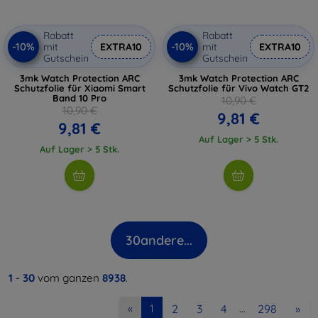
Rabatt
Rabatt
-10%
-10%
mit
EXTRA10
mit
EXTRA10
Gutschein
Gutschein
3mk Watch Protection ARC
3mk Watch Protection ARC
Schutzfolie für Xiaomi Smart
Schutzfolie für Vivo Watch GT2
Band 10 Pro
10,90 €
10,90 €
9,81 €
9,81 €
Auf Lager > 5 Stk.
Auf Lager > 5 Stk.
30
andere...
1
-
30
vom ganzen
8938
.
2
3
4
298
»
«
1
…