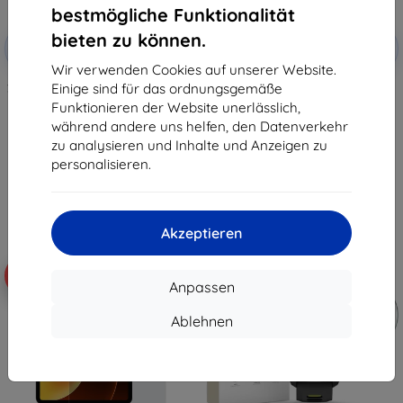
bestmögliche Funktionalität
Rabatt
Rabatt
bieten zu können.
-10%
-10%
mit
EXTRA10
mit
EXTRA10
Gutschein
Gutschein
Wir verwenden Cookies auf unserer Website.
Einige sind für das ordnungsgemäße
3mk FlexibleGlass Pro Hybridglas
Tactical Glass Shield 5D für
für Samsung Galaxy Z Fold 8
Samsung Galaxy Z Flip 8,
Funktionieren der Website unerlässlich,
Ultra
schwarz, außen, 57983130475
während andere uns helfen, den Datenverkehr
26,91 €
10,90 €
zu analysieren und Inhalte und Anzeigen zu
24,22 €
9,81 €
personalisieren.
Auf Lager 5 Stk.
Auf Lager > 5 Stk.
Akzeptieren
-10%
-10%
Anpassen
Ablehnen