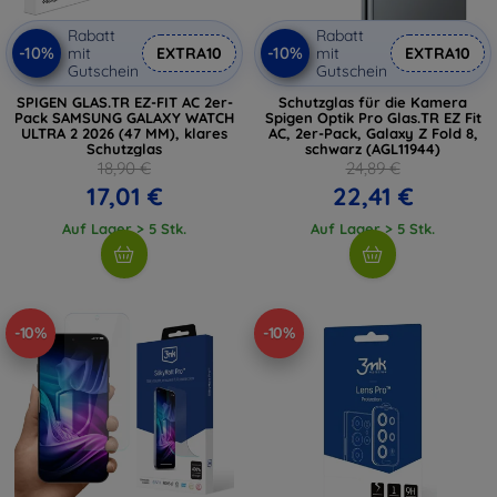
Rabatt
Rabatt
-10%
-10%
mit
EXTRA10
mit
EXTRA10
Gutschein
Gutschein
SPIGEN GLAS.TR EZ-FIT AC 2er-
Schutzglas für die Kamera
Pack SAMSUNG GALAXY WATCH
Spigen Optik Pro Glas.TR EZ Fit
ULTRA 2 2026 (47 MM), klares
AC, 2er-Pack, Galaxy Z Fold 8,
Schutzglas
schwarz (AGL11944)
18,90 €
24,89 €
17,01 €
22,41 €
Auf Lager > 5 Stk.
Auf Lager > 5 Stk.
-10%
-10%