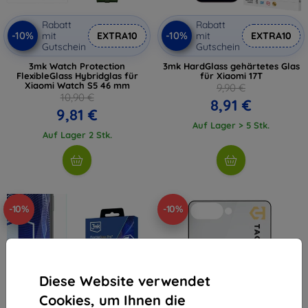
Rabatt
Rabatt
-10%
-10%
mit
EXTRA10
mit
EXTRA10
Gutschein
Gutschein
3mk Watch Protection
3mk HardGlass gehärtetes Glas
FlexibleGlass Hybridglas für
für Xiaomi 17T
Xiaomi Watch S5 46 mm
9,90 €
10,90 €
8,91 €
9,81 €
Auf Lager > 5 Stk.
Auf Lager 2 Stk.
-10%
-10%
Diese Website verwendet
Cookies, um Ihnen die