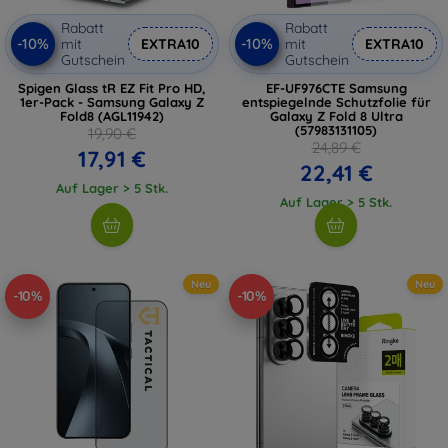
Rabatt
Rabatt
-10%
-10%
mit
EXTRA10
mit
EXTRA10
Gutschein
Gutschein
Spigen Glass tR EZ Fit Pro HD,
EF-UF976CTE Samsung
1er-Pack - Samsung Galaxy Z
entspiegelnde Schutzfolie für
Fold8 (AGL11942)
Galaxy Z Fold 8 Ultra
(57983131105)
19,90 €
24,89 €
17,91 €
22,41 €
Auf Lager > 5 Stk.
Auf Lager > 5 Stk.
Neu
Neu
-10%
-10%