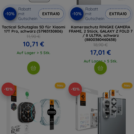
Rabatt
Rabatt
-10%
-10%
mit
EXTRA10
mit
EXTRA10
Gutschein
Gutschein
Tactical Schutzglas 5D für Xiaomi
Kameraschutz RINGKE CAMERA
17T Pro, schwarz (57983130806)
FRAME, 2 Stück, GALAXY Z FOLD 7
/ 8 ULTRA, schwarz
11,90 €
(8800380460638)
10,71 €
18,90 €
17,01 €
Auf Lager > 5 Stk.
Auf Lager > 5 Stk.
Neu
Neu
-10%
-10%