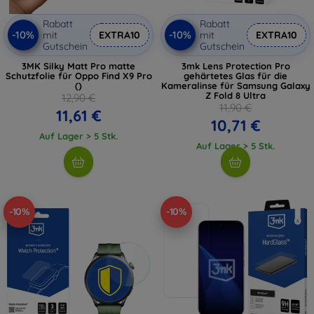
Rabatt
Rabatt
-10%
-10%
mit
EXTRA10
mit
EXTRA10
Gutschein
Gutschein
3MK Silky Matt Pro matte
3mk Lens Protection Pro
Schutzfolie für Oppo Find X9 Pro
gehärtetes Glas für die
()
Kameralinse für Samsung Galaxy
Z Fold 8 Ultra
12,90 €
11,90 €
11,61 €
10,71 €
Auf Lager > 5 Stk.
Auf Lager > 5 Stk.
-10%
-10%