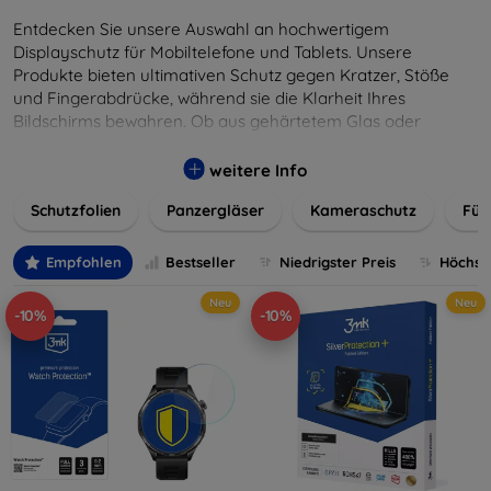
Entdecken Sie unsere Auswahl an hochwertigem
Displayschutz für Mobiltelefone und Tablets. Unsere
Produkte bieten ultimativen Schutz gegen Kratzer, Stöße
und Fingerabdrücke, während sie die Klarheit Ihres
Bildschirms bewahren. Ob aus gehärtetem Glas oder
flexibler Folie, unsere Schutzlösungen sind einfach zu
installieren und passgenau für jedes Gerät, um eine
weitere Info
nahtlose Nutzung zu gewährleisten. Schützen Sie Ihr
Schutzfolien
Panzergläser
Kameraschutz
Für
wertvolles Gerät mit unseren langlebigen und zuverlässigen
Displayschutzlösungen und genießen Sie ein sorgenfreies
digitales Erlebnis.
Empfohlen
Bestseller
Niedrigster Preis
Höchste
Neu
Neu
-10%
-10%