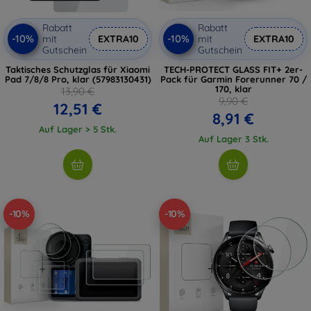
Rabatt
Rabatt
-10%
-10%
mit
EXTRA10
mit
EXTRA10
Gutschein
Gutschein
Taktisches Schutzglas für Xiaomi
TECH-PROTECT GLASS FIT+ 2er-
Pad 7/8/8 Pro, klar (57983130431)
Pack für Garmin Forerunner 70 /
170, klar
13,90 €
9,90 €
12,51 €
8,91 €
Auf Lager > 5 Stk.
Auf Lager 3 Stk.
-10%
-10%