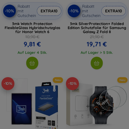
Rabatt
Rabatt
-10%
-10%
mit
EXTRA10
mit
EXTRA10
Gutschein
Gutschein
3mk Watch Protection
3mk SilverProtection+ Folded
FlexibleGlass Hybridschutzglas
Edition Schutzfolie für Samsung
für Honor Watch 6
Galaxy Z Fold 8
10,90 €
21,90 €
9,81 €
19,71 €
Auf Lager 4 Stk.
Auf Lager > 5 Stk.
Neu
Neu
-10%
-10%