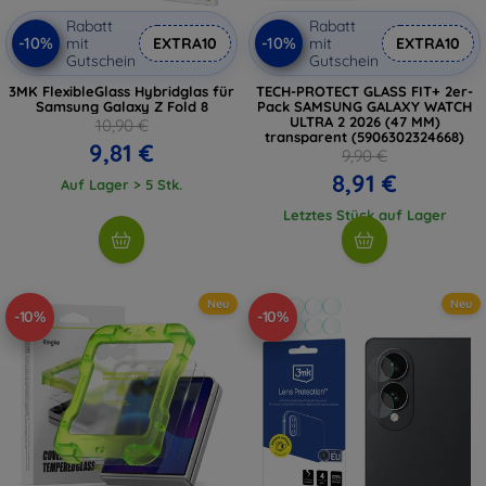
Rabatt
Rabatt
-10%
-10%
mit
EXTRA10
mit
EXTRA10
Gutschein
Gutschein
3MK FlexibleGlass Hybridglas für
TECH-PROTECT GLASS FIT+ 2er-
Samsung Galaxy Z Fold 8
Pack SAMSUNG GALAXY WATCH
ULTRA 2 2026 (47 MM)
10,90 €
transparent (5906302324668)
9,81 €
9,90 €
8,91 €
Auf Lager > 5 Stk.
Letztes Stück auf Lager
Neu
Neu
-10%
-10%