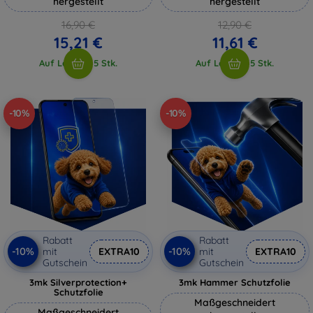
hergestellt
hergestellt
16,90 €
12,90 €
15,21 €
11,61 €
Auf Lager > 5 Stk.
Auf Lager > 5 Stk.
-10%
-10%
Rabatt
Rabatt
-10%
-10%
mit
EXTRA10
mit
EXTRA10
Gutschein
Gutschein
3mk Silverprotection+
3mk Hammer Schutzfolie
Schutzfolie
Maßgeschneidert
Maßgeschneidert