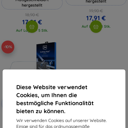
hergestellt
hergestellt
19,90 €
18,90 €
17,91 €
17,01 €
Auf Lager 3 Stk.
Auf Lager > 5 Stk.
-10%
Diese Website verwendet
Cookies, um Ihnen die
Rabatt
bestmögliche Funktionalität
-10%
mit
EXTRA10
Gutschein
bieten zu können.
3mk TechWrap Matte
Mittelanzeige Schutzfolie für
Wir verwenden Cookies auf unserer Website.
Chevrolet Camaro SS 2016-24
Einige sind für das ordnungsgemäße