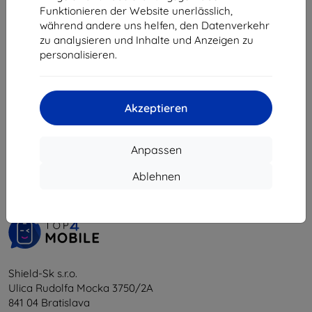
34,90 €
Funktionieren der Website unerlässlich,
31,42 €
während andere uns helfen, den Datenverkehr
zu analysieren und Inhalte und Anzeigen zu
Auf Lager > 5 Stk.
personalisieren.
Akzeptieren
1
-
5
vom ganzen
5
.
Anpassen
«
1
»
Ablehnen
Shield-Sk s.r.o.
Ulica Rudolfa Mocka 3750/2A
841 04 Bratislava