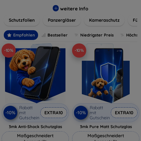
flexibler Folie, unsere Schutzlösungen sind einfach zu
installieren und passgenau für jedes Gerät, um eine
weitere Info
nahtlose Nutzung zu gewährleisten. Schützen Sie Ihr
Schutzfolien
Panzergläser
Kameraschutz
Für
wertvolles Gerät mit unseren langlebigen und zuverlässigen
Displayschutzlösungen und genießen Sie ein sorgenfreies
digitales Erlebnis.
Empfohlen
Bestseller
Niedrigster Preis
Höchste
-10%
-10%
Rabatt
Rabatt
-10%
-10%
mit
EXTRA10
mit
EXTRA10
Gutschein
Gutschein
3mk Anti-Shock Schutzglas
3mk Pure Matt Schutzglas
Maßgeschneidert
Maßgeschneidert