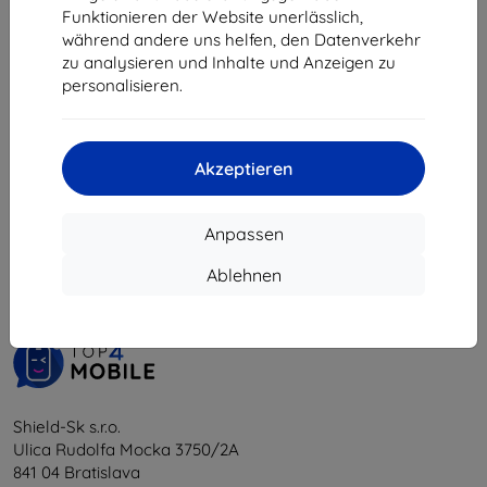
31,90 €
Funktionieren der Website unerlässlich,
28,71 €
während andere uns helfen, den Datenverkehr
zu analysieren und Inhalte und Anzeigen zu
Auf Lager 4 Stk.
personalisieren.
Akzeptieren
1
-
5
vom ganzen
5
.
Anpassen
«
1
»
Ablehnen
Shield-Sk s.r.o.
Ulica Rudolfa Mocka 3750/2A
841 04 Bratislava