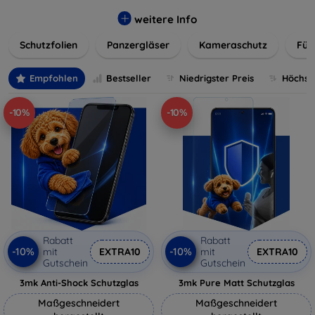
flexibler Folie, unsere Schutzlösungen sind einfach zu
installieren und passgenau für jedes Gerät, um eine
weitere Info
nahtlose Nutzung zu gewährleisten. Schützen Sie Ihr
Schutzfolien
Panzergläser
Kameraschutz
Für
wertvolles Gerät mit unseren langlebigen und zuverlässigen
Displayschutzlösungen und genießen Sie ein sorgenfreies
digitales Erlebnis.
Empfohlen
Bestseller
Niedrigster Preis
Höchste
-10%
-10%
Rabatt
Rabatt
-10%
-10%
mit
EXTRA10
mit
EXTRA10
Gutschein
Gutschein
3mk Anti-Shock Schutzglas
3mk Pure Matt Schutzglas
Maßgeschneidert
Maßgeschneidert