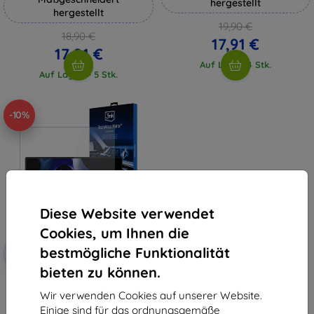
hergestellt
hergestellt
19,90 €
18,90 €
17,91 €
17,01 €
Auf Lager 4 Stk.
Auf Lager > 5 Stk.
-10%
Diese Website verwendet
Cookies, um Ihnen die
Rabatt
bestmögliche Funktionalität
-10%
mit
EXTRA10
Gutschein
bieten zu können.
3mk TechWrap Matte Center
Display Schutzfolie für Maserati
Wir verwenden Cookies auf unserer Website.
Levante 2016-
Einige sind für das ordnungsgemäße