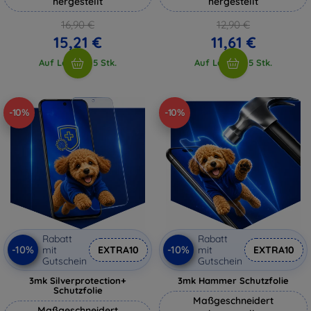
hergestellt
hergestellt
16,90 €
12,90 €
15,21 €
11,61 €
Auf Lager > 5 Stk.
Auf Lager > 5 Stk.
-10%
-10%
Rabatt
Rabatt
-10%
-10%
mit
EXTRA10
mit
EXTRA10
Gutschein
Gutschein
3mk Silverprotection+
3mk Hammer Schutzfolie
Schutzfolie
Maßgeschneidert
Maßgeschneidert