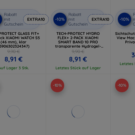
Rabatt
Rabatt
R
%
-10%
-10%
mit
EXTRA10
mit
EXTRA10
m
Gutschein
Gutschein
G
PROTECT GLASS FIT+
TECH-PROTECT HYDRO
Sichtschut
ack XIAOMI WATCH S5
FLEX+ 2-PACK XIAOMI
View Mac
(46 mm), klar
SMART BAND 10 PRO
Priva
5906302324347)
transparente Hydrogel-
Schutzfolie
9,90 €
9,90 €
3
8,91 €
8,91 €
Letztes
Auf Lager 3 Stk.
Letztes Stück auf Lager
-10%
-10%