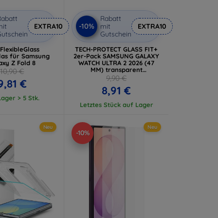
abatt
Rabatt
-10%
it
EXTRA10
mit
EXTRA10
utschein
Gutschein
FlexibleGlass
TECH-PROTECT GLASS FIT+
las für Samsung
2er-Pack SAMSUNG GALAXY
axy Z Fold 8
WATCH ULTRA 2 2026 (47
MM) transparent
10,90 €
(5906302324668)
9,90 €
9,81 €
8,91 €
ager > 5 Stk.
Letztes Stück auf Lager
Neu
Neu
-10%