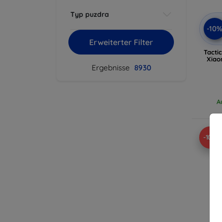
Typ puzdra
-10
Erweiterter Filter
Tacti
Xiao
Ergebnisse
8930
A
-10%