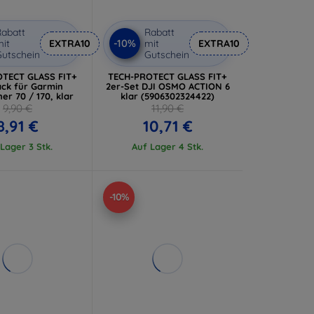
abatt
Rabatt
-10%
it
EXTRA10
mit
EXTRA10
utschein
Gutschein
TECT GLASS FIT+
TECH-PROTECT GLASS FIT+
ack für Garmin
2er-Set DJI OSMO ACTION 6
er 70 / 170, klar
klar (5906302324422)
9,90 €
11,90 €
8,91 €
10,71 €
Lager 3 Stk.
Auf Lager 4 Stk.
-10%