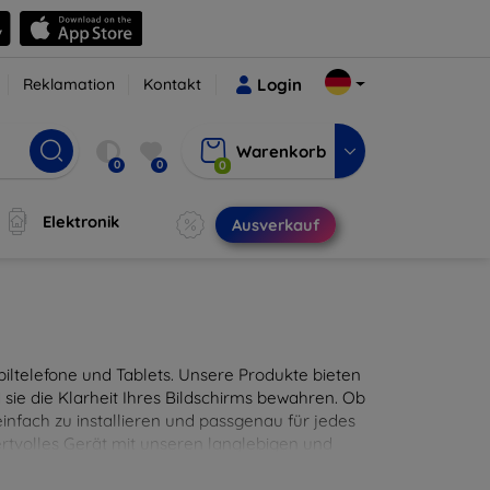
Reklamation
Kontakt
Login
Warenkorb
0
0
0
Elektronik
Ausverkauf
ltelefone und Tablets. Unsere Produkte bieten
sie die Klarheit Ihres Bildschirms bewahren. Ob
infach zu installieren und passgenau für jedes
ertvolles Gerät mit unseren langlebigen und
digitales Erlebnis.