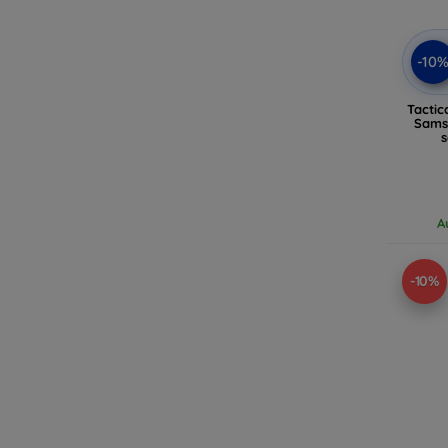
-10
Tactic
Samsu
A
-10%