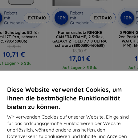
Rabatt
Rabatt
R
%
-10%
-10%
mit
EXTRA10
mit
EXTRA10
m
Gutschein
Gutschein
G
cal Schutzglas 5D für
Kameraschutz RINGKE
SPIGEN G
mi 17T Pro, schwarz
CAMERA FRAME, 2 Stück,
2er-Pack
(57983130806)
GALAXY Z FOLD 7 / 8 ULTRA,
WATCH U
schwarz (8800380460638)
MM), kl
11,90 €
18,90 €
10,71 €
17,01 €
uf Lager > 5 Stk.
Auf Lager > 5 Stk.
Auf L
-10%
-10%
Diese Website verwendet Cookies, um
Ihnen die bestmögliche Funktionalität
bieten zu können.
Wir verwenden Cookies auf unserer Website. Einige sind
für das ordnungsgemäße Funktionieren der Website
unerlässlich, während andere uns helfen, den
Datenverkehr zu analysieren und Inhalte und Anzeigen