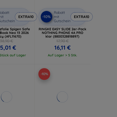
abatt
Rabatt
-10%
it
EXTRA10
mit
EXTRA10
utschein
Gutschein
zfolie Spigen Safe
RINGKE EASY SLIDE 2er-Pack
Book Neo 13 2026
NOTHING PHONE 4A PRO
cy (AFL11670)
klar (8800328818897)
38,90 €
17,90 €
5,01 €
16,11 €
 Stück auf Lager
Auf Lager > 5 Stk.
-10%