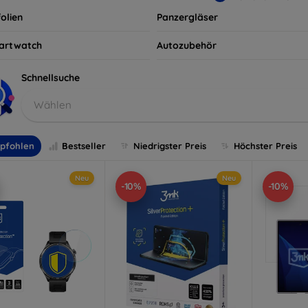
olien
Panzergläser
artwatch
Autozubehör
Schnellsuche
Wählen
pfohlen
Bestseller
Niedrigster Preis
Höchster Preis
Neu
Neu
-10%
-10%