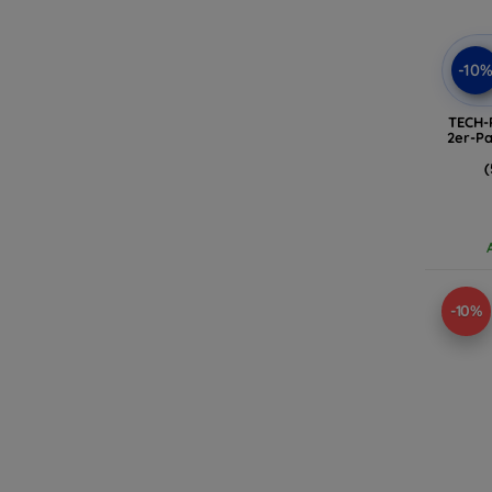
-10
TECH-
2er-P
(
-10%