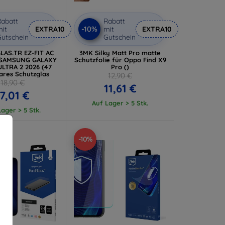
abatt
Rabatt
-10%
it
EXTRA10
mit
EXTRA10
utschein
Gutschein
LAS.TR EZ-FIT AC
3MK Silky Matt Pro matte
 SAMSUNG GALAXY
Schutzfolie für Oppo Find X9
LTRA 2 2026 (47
Pro ()
ares Schutzglas
12,90 €
18,90 €
11,61 €
17,01 €
Auf Lager > 5 Stk.
ager > 5 Stk.
-10%