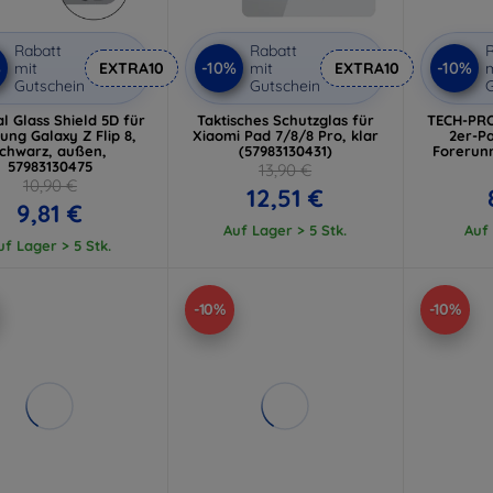
Rabatt
Rabatt
R
%
-10%
-10%
mit
EXTRA10
mit
EXTRA10
m
Gutschein
Gutschein
G
al Glass Shield 5D für
Taktisches Schutzglas für
TECH-PRO
ng Galaxy Z Flip 8,
Xiaomi Pad 7/8/8 Pro, klar
2er-P
schwarz, außen,
(57983130431)
Forerunn
57983130475
13,90 €
10,90 €
12,51 €
9,81 €
Auf Lager > 5 Stk.
Auf 
uf Lager > 5 Stk.
-10%
-10%