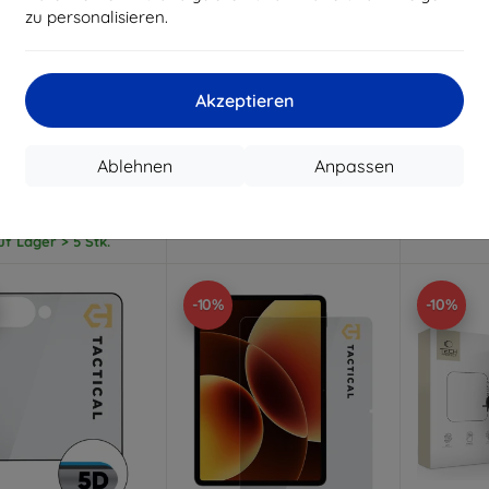
zu personalisieren.
Rabatt
Rabatt
R
%
-10%
-10%
mit
EXTRA10
mit
EXTRA10
m
Gutschein
Gutschein
G
Akzeptieren
Lens Protection Pro
3mk Watch Protection
3mk Hard
rtetes Glas für die
FlexibleGlass Hybridglas für
Glas 
alinse für Samsung
Xiaomi Watch S5 46 mm
axy Z Fold 8 Ultra
Ablehnen
Anpassen
10,90 €
11,90 €
9,81 €
10,71 €
Auf L
Auf Lager 2 Stk.
uf Lager > 5 Stk.
-10%
-10%