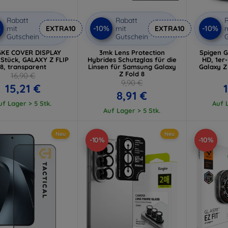
Rabatt
Rabatt
R
%
-10%
-10%
mit
EXTRA10
mit
EXTRA10
m
Gutschein
Gutschein
G
GKE COVER DISPLAY
3mk Lens Protection
Spigen Gl
 Stück, GALAXY Z FLIP
Hybrides Schutzglas für die
HD, 1er
8, transparent
Linsen für Samsung Galaxy
Galaxy Z
Z Fold 8
16,90 €
9,90 €
15,21 €
8,91 €
uf Lager > 5 Stk.
Auf L
Auf Lager > 5 Stk.
Neu
Neu
-10%
-10%