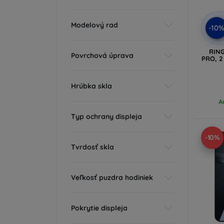
Modelový rad
-10
RIN
Povrchová úprava
PRO, 2
Hrúbka skla
A
Typ ochrany displeja
-10%
Tvrdosť skla
Veľkosť puzdra hodiniek
Pokrytie displeja