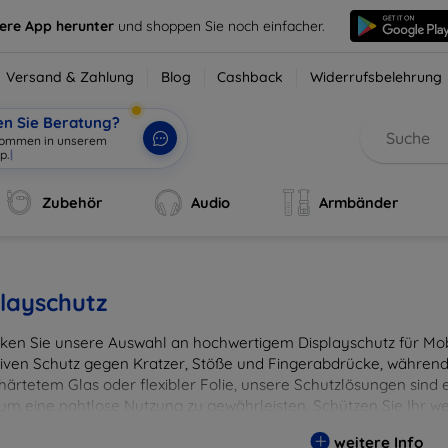
sere App herunter
und shoppen Sie noch einfacher.
Versand & Zahlung
Blog
Cashback
Widerrufsbelehrung
en Sie Beratung?
Zubehör
Audio
Armbänder
layschutz
ken Sie unsere Auswahl an hochwertigem Displayschutz für Mobi
tiven Schutz gegen Kratzer, Stöße und Fingerabdrücke, während 
härtetem Glas oder flexibler Folie, unsere Schutzlösungen sind e
 um eine nahtlose Nutzung zu gewährleisten. Schützen Sie Ihr w
ässigen Displayschutzlösungen und genießen Sie ein sorgenfreies 
weitere Info