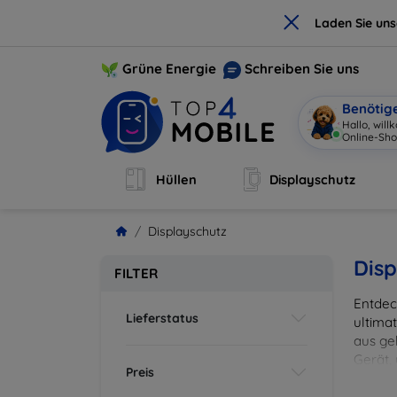
×
Laden Sie un
Grüne Energie
Schreiben Sie uns
Benötig
Hal
|
Hüllen
Displayschutz
Displayschutz
Disp
FILTER
Entdec
Lieferstatus
ultima
aus ge
Gerät,
Preis
zuverl