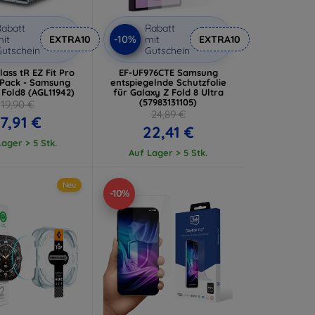
abatt
Rabatt
-10%
it
EXTRA10
mit
EXTRA10
utschein
Gutschein
ass tR EZ Fit Pro
EF-UF976CTE Samsung
-Pack - Samsung
entspiegelnde Schutzfolie
 Fold8 (AGL11942)
für Galaxy Z Fold 8 Ultra
(57983131105)
19,90 €
24,89 €
17,91 €
22,41 €
ager > 5 Stk.
Auf Lager > 5 Stk.
Neu
-10%