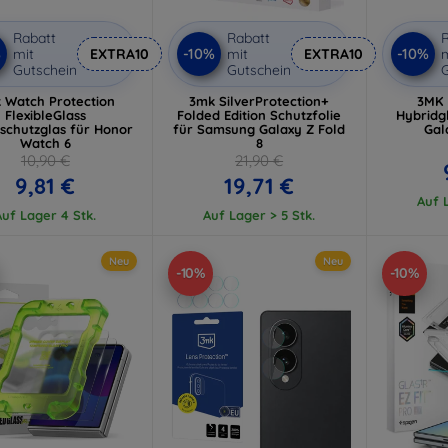
Rabatt
Rabatt
R
%
-10%
-10%
mit
EXTRA10
mit
EXTRA10
m
Gutschein
Gutschein
G
 Watch Protection
3mk SilverProtection+
3MK 
FlexibleGlass
Folded Edition Schutzfolie
Hybridg
schutzglas für Honor
für Samsung Galaxy Z Fold
Gal
Watch 6
8
10,90 €
21,90 €
9,81 €
19,71 €
Auf L
Auf Lager 4 Stk.
Auf Lager > 5 Stk.
Neu
Neu
-10%
-10%