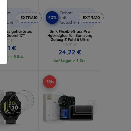
abatt
Rabatt
-10%
it
EXTRA10
mit
EXTRA10
utschein
Gutschein
Glass gehärtetes
3mk FlexibleGlass Pro
für Xiaomi 17T
Hybridglas für Samsung
Galaxy Z Fold 8 Ultra
9,90 €
26,91 €
8,91 €
24,22 €
ager > 5 Stk.
Auf Lager > 5 Stk.
-10%