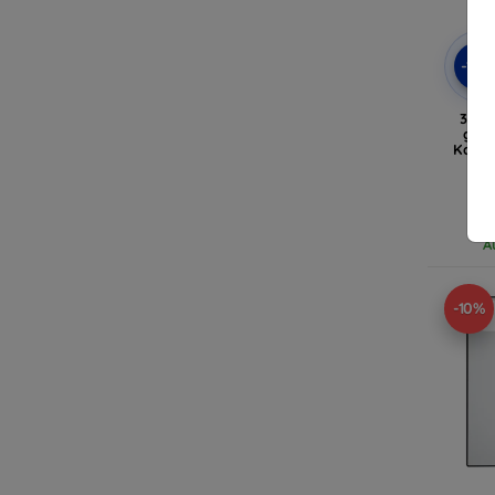
-10
3mk 
gehä
Kamer
Gal
A
-10%