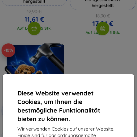
hergestellt
hergestellt
12,90 €
18,90 €
11,61 €
17,01 €
Auf Lager > 5 Stk.
Auf Lager > 5 Stk.
-10%
Diese Website verwendet
Cookies, um Ihnen die
Rabatt
bestmögliche Funktionalität
-10%
mit
EXTRA10
Gutschein
bieten zu können.
3mk Hammer Schutzfolie
Wir verwenden Cookies auf unserer Website.
Maßgeschneidert
Einige sind für das ordnungsgemäße