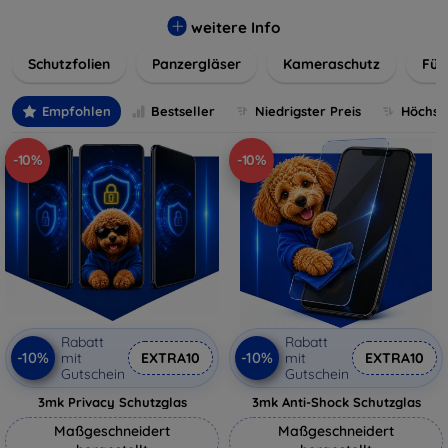
flexibler Folie, unsere Schutzlösungen sind einfach zu
installieren und passgenau für jedes Gerät, um eine
weitere Info
nahtlose Nutzung zu gewährleisten. Schützen Sie Ihr
Schutzfolien
Panzergläser
Kameraschutz
Für
wertvolles Gerät mit unseren langlebigen und zuverlässigen
Displayschutzlösungen und genießen Sie ein sorgenfreies
digitales Erlebnis.
Empfohlen
Bestseller
Niedrigster Preis
Höchste
-10%
-10%
Rabatt
Rabatt
-10%
-10%
mit
EXTRA10
mit
EXTRA10
Gutschein
Gutschein
3mk Privacy Schutzglas
3mk Anti-Shock Schutzglas
Maßgeschneidert
Maßgeschneidert