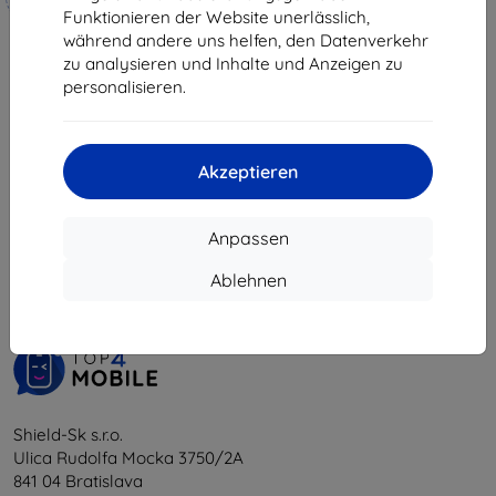
hergestellt
Funktionieren der Website unerlässlich,
während andere uns helfen, den Datenverkehr
19,90 €
zu analysieren und Inhalte und Anzeigen zu
17,91 €
personalisieren.
Auf Lager 4 Stk.
Akzeptieren
1
-
5
vom ganzen
5
.
Anpassen
«
1
»
Ablehnen
Shield-Sk s.r.o.
Ulica Rudolfa Mocka 3750/2A
841 04 Bratislava