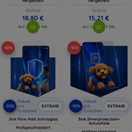
hergestellt
hergestellt
20,90 €
16,90 €
18,80 €
15,21 €
Auf Lager 3 Stk.
Auf Lager > 5 Stk.
-10%
-10%
Rabatt
Rabatt
-10%
-10%
mit
EXTRA10
mit
EXTRA10
Gutschein
Gutschein
3mk Pure Matt Schutzglas
3mk Silverprotection+
Schutzfolie
Maßgeschneidert
Maßgeschneidert