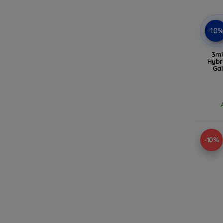
-10
3mk
Hybr
Gal
-10%