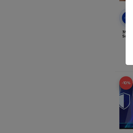
-10
3MK S
Schut
A
-10%