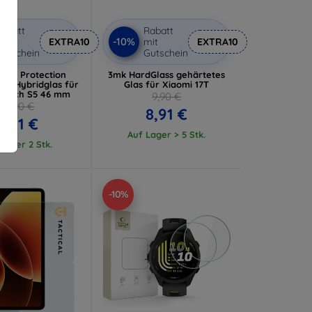
abatt
Rabatt
-10%
it
EXTRA10
mit
EXTRA10
utschein
Gutschein
tch Protection
3mk HardGlass gehärtetes
ass Hybridglas für
Glas für Xiaomi 17T
Watch S5 46 mm
9,90 €
10,90 €
8,91 €
9,81 €
Auf Lager > 5 Stk.
Lager 2 Stk.
-10%