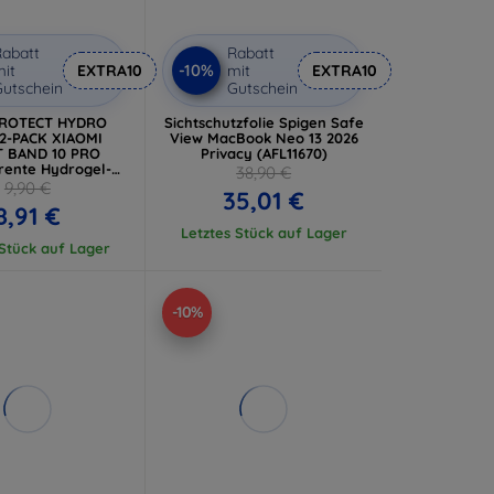
abatt
Rabatt
-10%
it
EXTRA10
mit
EXTRA10
utschein
Gutschein
PROTECT HYDRO
Sichtschutzfolie Spigen Safe
2-PACK XIAOMI
View MacBook Neo 13 2026
 BAND 10 PRO
Privacy (AFL11670)
rente Hydrogel-
38,90 €
chutzfolie
9,90 €
35,01 €
8,91 €
Letztes Stück auf Lager
 Stück auf Lager
-10%