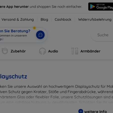
sere App herunter
und shoppen Sie noch einfacher.
Versand & Zahlung
Blog
Cashback
Widerrufsbelehrung
en Sie Beratung?
Zubehör
Audio
Armbänder
layschutz
ken Sie unsere Auswahl an hochwertigem Displayschutz für Mobi
tiven Schutz gegen Kratzer, Stöße und Fingerabdrücke, während 
härtetem Glas oder flexibler Folie, unsere Schutzlösungen sind e
 um eine nahtlose Nutzung zu gewährleisten. Schützen Sie Ihr w
ässigen Displayschutzlösungen und genießen Sie ein sorgenfreies 
weitere Info