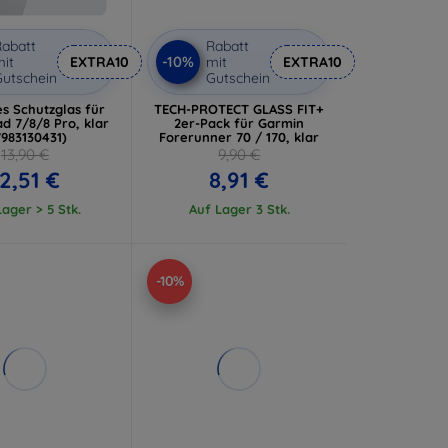
abatt
Rabatt
-10%
it
EXTRA10
mit
EXTRA10
utschein
Gutschein
es Schutzglas für
TECH-PROTECT GLASS FIT+
d 7/8/8 Pro, klar
2er-Pack für Garmin
7983130431)
Forerunner 70 / 170, klar
13,90 €
9,90 €
2,51 €
8,91 €
ager > 5 Stk.
Auf Lager 3 Stk.
-10%