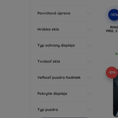
Povrchová úprava
-10
RIN
Hrúbka skla
PRO, 2
Typ ochrany displeja
A
Tvrdosť skla
-10%
Veľkosť puzdra hodiniek
Pokrytie displeja
Typ puzdra