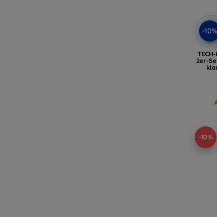
-10
TECH-
2er-Se
kla
-10%