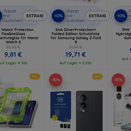
Rabatt
Rabatt
R
%
-10%
-10%
mit
EXTRA10
mit
EXTRA10
m
Gutschein
Gutschein
G
 Watch Protection
3mk SilverProtection+
3MK 
FlexibleGlass
Folded Edition Schutzfolie
Hybridg
schutzglas für Honor
für Samsung Galaxy Z Fold
Gal
Watch 6
8
10,90 €
21,90 €
9,81 €
19,71 €
Auf L
Auf Lager 4 Stk.
Auf Lager > 5 Stk.
Neu
Neu
-10%
-10%