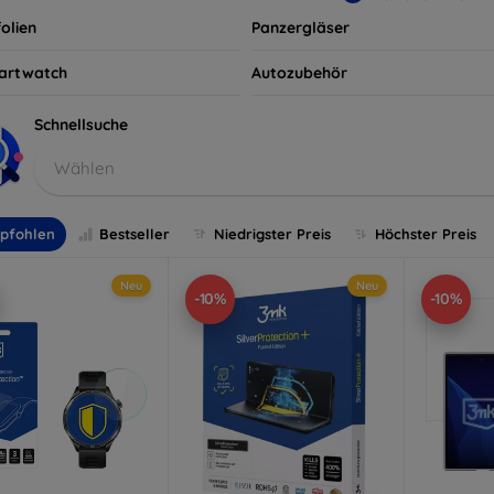
olien
Panzergläser
artwatch
Autozubehör
Schnellsuche
Wählen
pfohlen
Bestseller
Niedrigster Preis
Höchster Preis
Neu
Neu
-10%
-10%