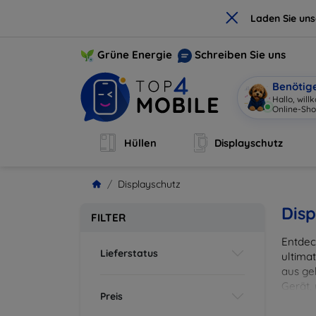
×
Laden Sie un
Grüne Energie
Schreiben Sie uns
Benötig
|
Hüllen
Displayschutz
Displayschutz
Disp
FILTER
Entdec
Lieferstatus
ultima
aus ge
Gerät,
Preis
zuverl