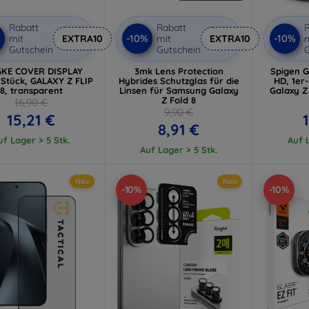
Rabatt
Rabatt
R
%
-10%
-10%
mit
EXTRA10
mit
EXTRA10
m
Gutschein
Gutschein
G
GKE COVER DISPLAY
3mk Lens Protection
Spigen Gl
 Stück, GALAXY Z FLIP
Hybrides Schutzglas für die
HD, 1er
8, transparent
Linsen für Samsung Galaxy
Galaxy Z
Z Fold 8
16,90 €
9,90 €
15,21 €
8,91 €
uf Lager > 5 Stk.
Auf L
Auf Lager > 5 Stk.
Neu
Neu
-10%
-10%