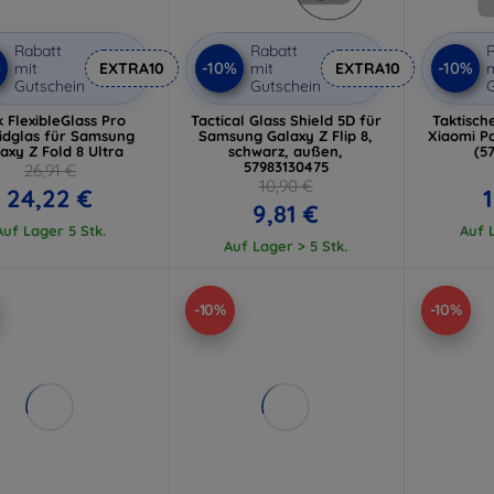
Rabatt
Rabatt
R
%
-10%
-10%
mit
EXTRA10
mit
EXTRA10
m
Gutschein
Gutschein
G
 FlexibleGlass Pro
Tactical Glass Shield 5D für
Taktisch
idglas für Samsung
Samsung Galaxy Z Flip 8,
Xiaomi Pa
axy Z Fold 8 Ultra
schwarz, außen,
(5
57983130475
26,91 €
10,90 €
24,22 €
1
9,81 €
Auf Lager 5 Stk.
Auf L
Auf Lager > 5 Stk.
-10%
-10%