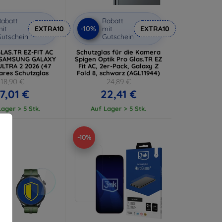
abatt
Rabatt
-10%
it
EXTRA10
mit
EXTRA10
utschein
Gutschein
LAS.TR EZ-FIT AC
Schutzglas für die Kamera
 SAMSUNG GALAXY
Spigen Optik Pro Glas.TR EZ
LTRA 2 2026 (47
Fit AC, 2er-Pack, Galaxy Z
ares Schutzglas
Fold 8, schwarz (AGL11944)
18,90 €
24,89 €
17,01 €
22,41 €
ager > 5 Stk.
Auf Lager > 5 Stk.
-10%