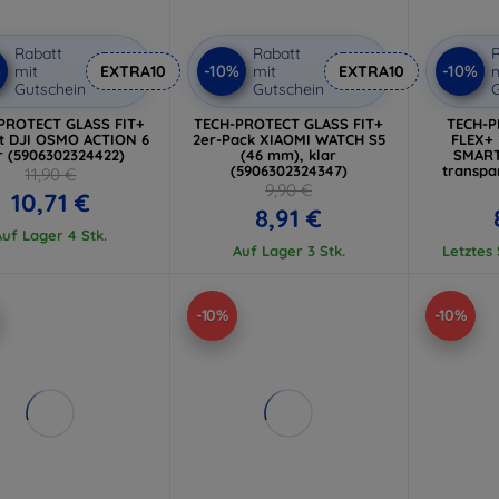
Rabatt
Rabatt
R
%
-10%
-10%
mit
EXTRA10
mit
EXTRA10
m
Gutschein
Gutschein
G
PROTECT GLASS FIT+
TECH-PROTECT GLASS FIT+
TECH-
t DJI OSMO ACTION 6
2er-Pack XIAOMI WATCH S5
FLEX+ 
r (5906302324422)
(46 mm), klar
SMART
(5906302324347)
transpa
11,90 €
S
9,90 €
10,71 €
8,91 €
Auf Lager 4 Stk.
Auf Lager 3 Stk.
Letztes
-10%
-10%