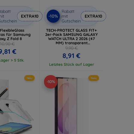
abatt
Rabatt
-10%
it
EXTRA10
mit
EXTRA10
utschein
Gutschein
FlexibleGlass
TECH-PROTECT GLASS FIT+
las für Samsung
2er-Pack SAMSUNG GALAXY
axy Z Fold 8
WATCH ULTRA 2 2026 (47
MM) transparent
10,90 €
(5906302324668)
9,90 €
9,81 €
8,91 €
ager > 5 Stk.
Letztes Stück auf Lager
Neu
Neu
-10%