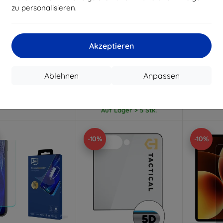
zu personalisieren.
Rabatt
Rabatt
R
%
-10%
-10%
mit
EXTRA10
mit
EXTRA10
m
Gutschein
Gutschein
G
Akzeptieren
ilky Matt Pro matte
3mk Lens Protection Pro
3mk Wa
zfolie für Oppo Find
gehärtetes Glas für die
FlexibleGl
X9 Pro ()
Kameralinse für Samsung
Xiaomi 
Galaxy Z Fold 8 Ultra
Ablehnen
Anpassen
12,90 €
11,90 €
11,61 €
10,71 €
uf Lager > 5 Stk.
Auf 
Auf Lager > 5 Stk.
-10%
-10%