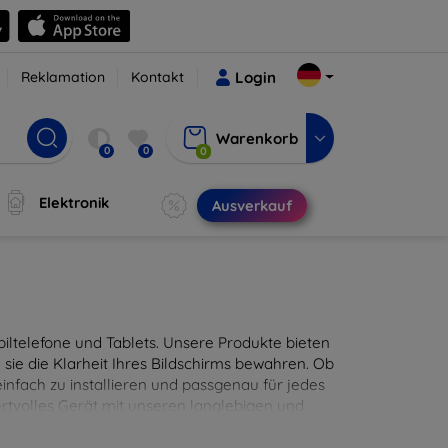
Reklamation
Kontakt
Login
Warenkorb
0
0
0
Elektronik
Ausverkauf
ltelefone und Tablets. Unsere Produkte bieten
sie die Klarheit Ihres Bildschirms bewahren. Ob
infach zu installieren und passgenau für jedes
ertvolles Gerät mit unseren langlebigen und
digitales Erlebnis.