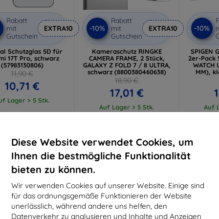
Rabatt
Rabatt
R
%
-10%
-10%
mit
EXTRA10
mit
EXTRA10
m
Gutschein
Gutschein
G
cal Schutzglas 5D für
Kameraschutz RINGKE
SPIGEN G
mi 17T Pro, schwarz
CAMERA FRAME, 2 Stück,
2er-Pack
(57983130806)
GALAXY Z FOLD 7 / 8 ULTRA,
WATCH U
schwarz (8800380460638)
MM), kl
11,90 €
18,90 €
10,71 €
17,01 €
uf Lager > 5 Stk.
Auf Lager > 5 Stk.
Auf L
-10%
-10%
Diese Website verwendet Cookies, um
Ihnen die bestmögliche Funktionalität
bieten zu können.
Wir verwenden Cookies auf unserer Website. Einige sind
für das ordnungsgemäße Funktionieren der Website
unerlässlich, während andere uns helfen, den
Datenverkehr zu analysieren und Inhalte und Anzeigen