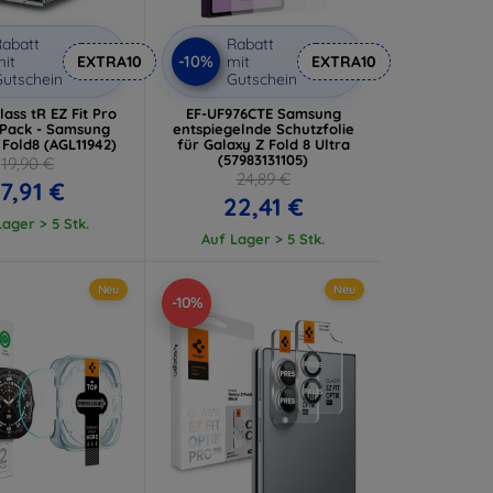
abatt
Rabatt
-10%
it
EXTRA10
mit
EXTRA10
utschein
Gutschein
ass tR EZ Fit Pro
EF-UF976CTE Samsung
-Pack - Samsung
entspiegelnde Schutzfolie
 Fold8 (AGL11942)
für Galaxy Z Fold 8 Ultra
(57983131105)
19,90 €
24,89 €
17,91 €
22,41 €
ager > 5 Stk.
Auf Lager > 5 Stk.
Neu
Neu
-10%