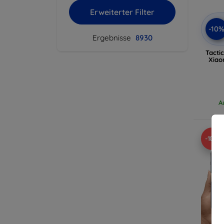
Erweiterter Filter
-10
Ergebnisse
8930
Tacti
Xiao
A
-10%