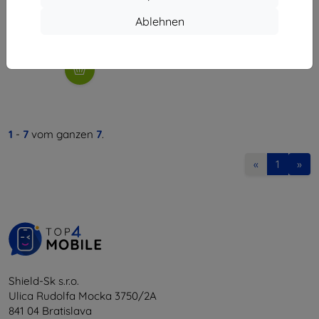
35,90 €
32,31 €
Ablehnen
Auf Lager 1 Stk.
1
-
7
vom ganzen
7
.
«
1
»
Shield-Sk s.r.o.
Ulica Rudolfa Mocka 3750/2A
841 04 Bratislava