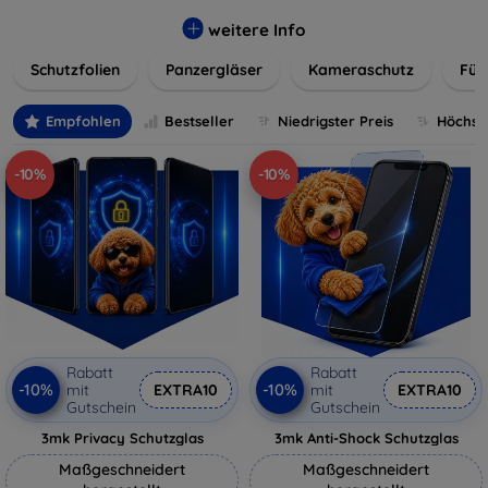
flexibler Folie, unsere Schutzlösungen sind einfach zu
installieren und passgenau für jedes Gerät, um eine
weitere Info
nahtlose Nutzung zu gewährleisten. Schützen Sie Ihr
Schutzfolien
Panzergläser
Kameraschutz
Für
wertvolles Gerät mit unseren langlebigen und zuverlässigen
Displayschutzlösungen und genießen Sie ein sorgenfreies
digitales Erlebnis.
Empfohlen
Bestseller
Niedrigster Preis
Höchste
-10%
-10%
Rabatt
Rabatt
-10%
-10%
mit
EXTRA10
mit
EXTRA10
Gutschein
Gutschein
3mk Privacy Schutzglas
3mk Anti-Shock Schutzglas
Maßgeschneidert
Maßgeschneidert