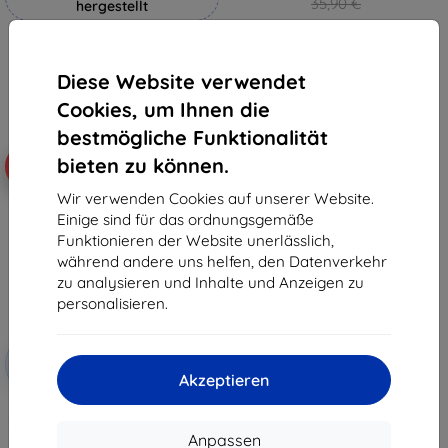
35,90 €
hergestellt
32,31 €
19,90 €
Auf Lager 3 Stk.
17,91 €
Diese Website verwendet
Auf Lager 4 Stk.
Cookies, um Ihnen die
bestmögliche Funktionalität
bieten zu können.
-10%
Wir verwenden Cookies auf unserer Website.
Einige sind für das ordnungsgemäße
Funktionieren der Website unerlässlich,
während andere uns helfen, den Datenverkehr
zu analysieren und Inhalte und Anzeigen zu
personalisieren.
Rabatt
-10%
mit
EXTRA10
Akzeptieren
Gutschein
3mk TechWrap Matte
Mittelanzeige Schutzfolie für VW
ID.7 Tourer 2024- 15"
Anpassen