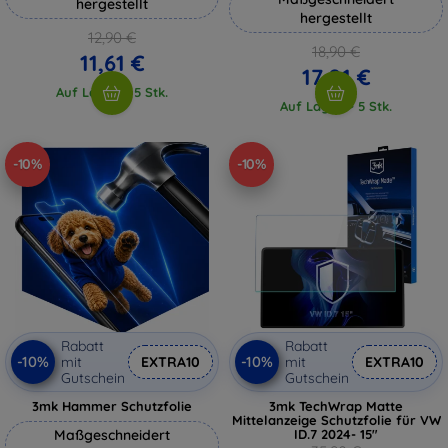
hergestellt
hergestellt
12,90 €
18,90 €
11,61 €
17,01 €
Auf Lager > 5 Stk.
Auf Lager > 5 Stk.
-10%
-10%
Rabatt
Rabatt
-10%
-10%
mit
EXTRA10
mit
EXTRA10
Gutschein
Gutschein
3mk Hammer Schutzfolie
3mk TechWrap Matte
Mittelanzeige Schutzfolie für VW
Maßgeschneidert
ID.7 2024- 15"