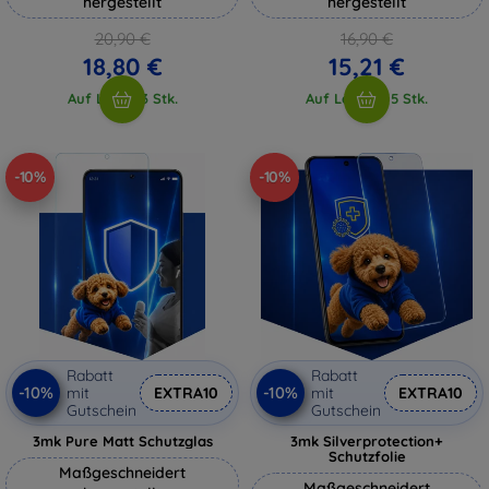
hergestellt
hergestellt
20,90 €
16,90 €
18,80 €
15,21 €
Auf Lager 3 Stk.
Auf Lager > 5 Stk.
-10%
-10%
Rabatt
Rabatt
-10%
-10%
mit
EXTRA10
mit
EXTRA10
Gutschein
Gutschein
3mk Pure Matt Schutzglas
3mk Silverprotection+
Schutzfolie
Maßgeschneidert
Maßgeschneidert